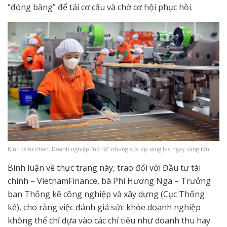
“đóng băng” để tái cơ cấu và chờ cơ hội phục hồi.
Kinh tế tư nhân: Doanh nghiệp “nở rộ” nhưng sức ép sàng lọc ngày càng lớn.
Bình luận về thực trạng này, trao đổi với Đầu tư tài
chính – VietnamFinance, bà Phí Hương Nga – Trưởng
ban Thống kê công nghiệp và xây dựng (Cục Thống
kê), cho rằng việc đánh giá sức khỏe doanh nghiệp
không thể chỉ dựa vào các chỉ tiêu như doanh thu hay