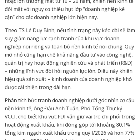
hoặc lớn thường mất từ 10 – 20 năm, khiến nền kinh tế
đối mặt với nguy cơ thiếu hụt lớp “doanh nghiệp kế
cận” cho các doanh nghiệp lớn hiện nay.
Theo TS Lê Duy Bình, nếu tình trạng này kéo dài sẽ làm
suy giảm năng lực cạnh tranh của khu vực doanh
nghiệp nói riêng và toàn bộ nền kinh tế nói chung. Quy
mô nhỏ cũng hạn chế khả năng đầu tư vào công nghệ,
quản trị hay hoạt động nghiên cứu và phát triển (R&D)
– những lĩnh vực đòi hỏi nguồn lực lớn. Điều này khiến
hiệu quả sản xuất – kinh doanh của doanh nghiệp khó
được cải thiện trong dài hạn.
Phân tích bức tranh doanh nghiệp dưới góc nhìn cơ cấu
nền kinh tế, ông Đậu Anh Tuấn, Phó Tổng Thư ký
VCCI, cho biết khu vực FDI vẫn giữ vai trò chi phối trong
hoạt động xuất khẩu, khi đóng góp tới khoảng 80,1%
tổng kim ngạch xuất khẩu trong quý I/2026 và hơn 77%