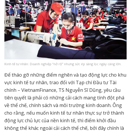
Kinh tế tư nhân: Doanh nghiệp “nở rộ” nhưng sức ép sàng lọc ngày càng lớn.
Để tháo gỡ những điểm nghẽn và tạo động lực cho khu
vực kinh tế tư nhân, trao đổi với Tạp chí Đầu tư Tài
chính – VietnamFinance, TS Nguyễn Sĩ Dũng, yêu cầu
tiên quyết là phải có những cải cách mang tính đột phá
về thể chế, chính sách và môi trường kinh doanh. Ông
cho rằng, nếu muốn kinh tế tư nhân thực sự trở thành
động lực chủ lực của nền kinh tế, thì điểm khởi đầu
không thể khác ngoài cải cách thể chế, bởi đây chính là