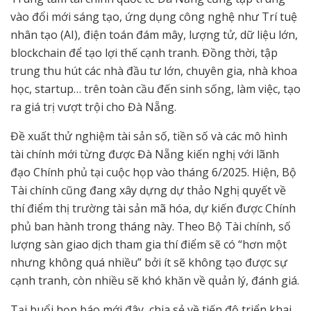
vào đổi mới sáng tạo, ứng dụng công nghệ như Trí tuệ
nhân tạo (AI), điện toán đám mây, lượng tử, dữ liệu lớn,
blockchain để tạo lợi thế cạnh tranh. Đồng thời, tập
trung thu hút các nhà đầu tư lớn, chuyên gia, nhà khoa
học, startup… trên toàn cầu đến sinh sống, làm việc, tạo
ra giá trị vượt trội cho Đà Nẵng.
Đề xuất thử nghiệm tài sản số, tiền số và các mô hình
tài chính mới từng được Đà Nẵng kiến nghị với lãnh
đạo Chính phủ tại cuộc họp vào tháng 6/2025. Hiện, Bộ
Tài chính cũng đang xây dựng dự thảo Nghị quyết về
thí điểm thị trường tài sản mã hóa, dự kiến được Chính
phủ ban hành trong tháng này. Theo Bộ Tài chính, số
lượng sàn giao dịch tham gia thí điểm sẽ có “hơn một
nhưng không quá nhiều” bởi ít sẽ không tạo được sự
cạnh tranh, còn nhiều sẽ khó khăn về quản lý, đánh giá.
Tại buổi họp báo mới đây, chia sẻ về tiến độ triển khai