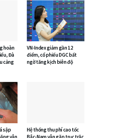
ng hoàn
VN-Index giảm gần 12
iểu, Đà
điểm, cổ phiếu DGC bất
êu cảng
ngờ tăng kịch biên độ
á sập
Hệ thống thu phí cao tốc
nặng vẫn
Bắc-Nam vẫn gặp trục trặc