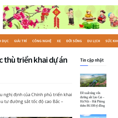
O DỤC
GIẢI TRÍ
CÔNG NGHỆ
XE
ĐỜI SỐNG
DU LỊCH
SỨC KH
 thù triển khai dự án
Tin cập nhật
Đề xuất tăng vốn
 nghị định của Chính phủ triển khai
đường sắt Lào Cai –
u tư đường sắt tốc độ cao Bắc –
Hà Nội – Hải Phòng
thêm 86.108 tỷ đồng