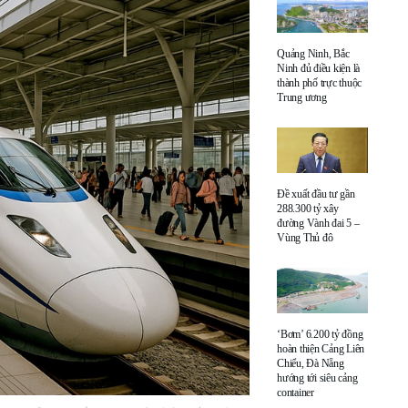
Quảng Ninh, Bắc
Ninh đủ điều kiện là
thành phố trực thuộc
Trung ương
Đề xuất đầu tư gần
288.300 tỷ xây
đường Vành đai 5 –
Vùng Thủ đô
‘Bơm’ 6.200 tỷ đồng
hoàn thiện Cảng Liên
Chiểu, Đà Nẵng
hướng tới siêu cảng
container