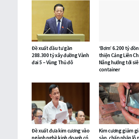
Đề xuất đầu tư gần
‘Bơm’ 6.200 tỷ đồ
288.300 tỷ xây đường Vành
thiện Cảng Liên Ch
đai 5 – Vùng Thủ đô
Nẵng hướng tới si
container
Đề xuất đưa kim cương vào
Kim cương giảm gi
ngành nghề kinh doanh có
sàn, chấp nhận lỗ 