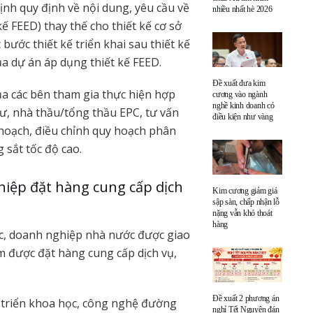
ịnh quy định về nội dung, yêu cầu về
nhiều nhất hè 2026
 kế FEED) thay thế cho thiết kế cơ sở
bước thiết kế triển khai sau thiết kế
ủa dự án áp dụng thiết kế FEED.
Đề xuất đưa kim
a các bên tham gia thực hiện hợp
cương vào ngành
nghề kinh doanh có
ư, nhà thầu/tổng thầu EPC, tư vấn
điều kiện như vàng
y hoạch, điều chỉnh quy hoạch phân
 sắt tốc độ cao.
hiệp đặt hàng cung cấp dịch
Kim cương giảm giá
sập sàn, chấp nhận lỗ
nặng vẫn khó thoát
hàng
hức, doanh nghiệp nhà nước được giao
m được đặt hàng cung cấp dịch vụ,
Đề xuất 2 phương án
 triển khoa học, công nghệ đường
nghỉ Tết Nguyên đán