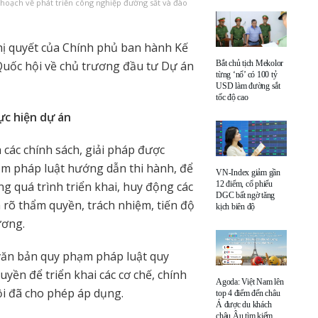
 hoạch về phát triển công nghiệp đường sắt và đào
ị quyết của Chính phủ ban hành Kế
Bắt chủ tịch Mekolor
Quốc hội về chủ trương đầu tư Dự án
từng ‘nổ’ có 100 tỷ
USD làm đường sắt
tốc độ cao
ực hiện dự án
các chính sách, giải pháp được
m pháp luật hướng dẫn thi hành, để
VN-Index giảm gần
12 điểm, cổ phiếu
ng quá trình triển khai, huy động các
DGC bất ngờ tăng
 rõ thẩm quyền, trách nhiệm, tiến độ
kịch biên độ
ương.
văn bản quy phạm pháp luật quy
quyền để triển khai các cơ chế, chính
Agoda: Việt Nam lên
ội đã cho phép áp dụng.
top 4 điểm đến châu
Á được du khách
châu Âu tìm kiếm