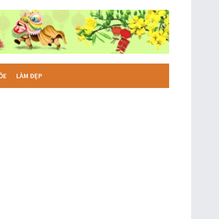
ỎE
LÀM ĐẸP