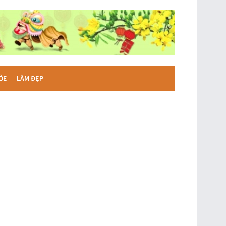
ỎE
LÀM ĐẸP