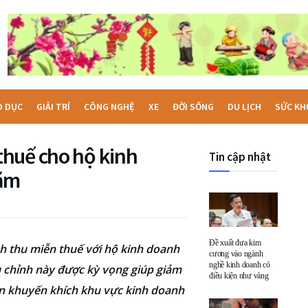
O DỤC
GIẢI TRÍ
CÔNG NGHỆ
XE
ĐỜI SỐNG
DU LỊCH
SỨC KH
huế cho hộ kinh
Tin cập nhật
năm
Đề xuất đưa kim
h thu miễn thuế với hộ kinh doanh
cương vào ngành
nghề kinh doanh có
 chỉnh này được kỳ vọng giúp giảm
điều kiện như vàng
hần khuyến khích khu vực kinh doanh