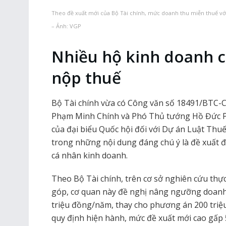
Theo đề xuất mới của Bộ Tài chính, mức doanh thu miễn thuế vớ
– Ảnh: VGP
Nhiều hộ kinh doanh c
nộp thuế
Bộ Tài chính vừa có Công văn số 18491/BTC-
Phạm Minh Chính và Phó Thủ tướng Hồ Đức Phớc
của đại biểu Quốc hội đối với Dự án Luật Thuế
trong những nội dung đáng chú ý là đề xuất đi
cá nhân kinh doanh.
Theo Bộ Tài chính, trên cơ sở nghiên cứu thực 
góp, cơ quan này đề nghị nâng ngưỡng doanh
triệu đồng/năm, thay cho phương án 200 triệ
quy định hiện hành, mức đề xuất mới cao gấp 5