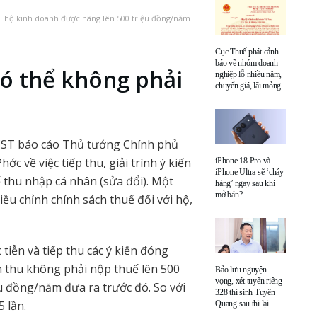
i hộ kinh doanh được nâng lên 500 triệu đồng/năm
Cục Thuế phát cảnh
báo về nhóm doanh
ó thể không phải
nghiệp lỗ nhiều năm,
chuyển giá, lãi mỏng
CST báo cáo Thủ tướng Chính phủ
 về việc tiếp thu, giải trình ý kiến
iPhone 18 Pro và
iPhone Ultra sẽ ‘cháy
 thu nhập cá nhân (sửa đổi). Một
hàng’ ngay sau khi
mở bán?
ều chỉnh chính sách thuế đối với hộ,
tiễn và tiếp thu các ý kiến đóng
 thu không phải nộp thuế lên 500
Bảo lưu nguyện
vọng, xét tuyển riêng
u đồng/năm đưa ra trước đó. So với
328 thí sinh Tuyên
 lần.
Quang sau thi lại