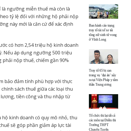
ỉ là ngưỡng miễn thuế mà còn là
heo tỷ lệ đối với những hộ phải nộp
ng này mới là căn cứ để xác định
Ban hành cáo trạng
truy tố tài xế xe tải
tông nữ sinh tử vong
ở Vĩnh Long
ước có hơn 2,54 triệu hộ kinh doanh
ý. Nếu áp dụng ngưỡng 500 triệu
g phải nộp thuế, chiếm gần 90%
Truy tố 65 bị can
trong vụ ‘đại án’ xảy
ra tại Viện Pháp y tâm
ằm bảo đảm tính phù hợp với thực
thần Trung ương
 chính sách thuế giữa các loại thu
 lương, tiền công và thu nhập từ
Tổ chức thi lại tất cả
u hộ kinh doanh có quy mô nhỏ, thu
các môn tại Điểm thi
huế sẽ góp phần giảm áp lực tài
Trường THPT
Chuyên Tuyên