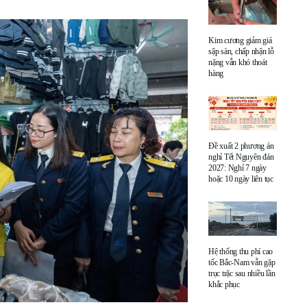
Kim cương giảm giá
sập sàn, chấp nhận lỗ
nặng vẫn khó thoát
hàng
Đề xuất 2 phương án
nghỉ Tết Nguyên đán
2027: Nghỉ 7 ngày
hoặc 10 ngày liên tục
Hệ thống thu phí cao
tốc Bắc-Nam vẫn gặp
trục trặc sau nhiều lần
khắc phục