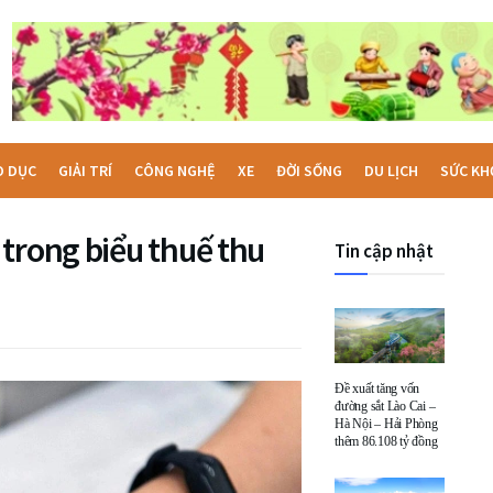
O DỤC
GIẢI TRÍ
CÔNG NGHỆ
XE
ĐỜI SỐNG
DU LỊCH
SỨC KH
trong biểu thuế thu
Tin cập nhật
Đề xuất tăng vốn
đường sắt Lào Cai –
Hà Nội – Hải Phòng
thêm 86.108 tỷ đồng