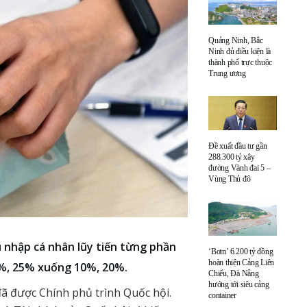
Quảng Ninh, Bắc
Ninh đủ điều kiện là
thành phố trực thuộc
Trung ương
Đề xuất đầu tư gần
288.300 tỷ xây
đường Vành đai 5 –
Vùng Thủ đô
u nhập cá nhân lũy tiến từng phần
‘Bơm’ 6.200 tỷ đồng
hoàn thiện Cảng Liên
%, 25% xuống 10%, 20%.
Chiểu, Đà Nẵng
hướng tới siêu cảng
ã được Chính phủ trình Quốc hội.
container