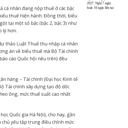
2027: Nghỉ 7 ngày
 cả cá nhân đang nộp thuế ở các bậc
hoặc 10 ngày liên tục
biểu thuế hiện hành. Đồng thời, biểu
ột tại một số bậc (bậc 2, bậc 3) như
 lý hơn.
n dự thảo Luật Thuế thu nhập cá nhân
ương án về biểu thuế mà Bộ Tài chính
báo cáo Quốc hội nêu trên) đều
n hàng – Tài chính (Đại học Kinh tế
ộ Tài chính xây dựng tạo độ dốc
Theo ông, mức thuế suất cao nhất
 học Quốc gia Hà Nội), cho hay, gần
 chủ yếu tập trung điều chỉnh mức