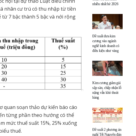
 hội tại dự thảo Luật điều chỉnh
nhiều nhất hè 2026
cá nhân cư trú có thu nhập từ tiền
 từ 7 bậc thành 5 bậc và nới rộng
Đề xuất đưa kim
cương vào ngành
nghề kinh doanh có
điều kiện như vàng
Kim cương giảm giá
sập sàn, chấp nhận lỗ
nặng vẫn khó thoát
hàng
 cơ quan soạn thảo dự kiến báo cáo
tiến từng phần theo hướng có thể
iảm mức thuế suất 15%, 25% xuống
Đề xuất 2 phương án
biểu thuế.
nghỉ Tết Nguyên đán