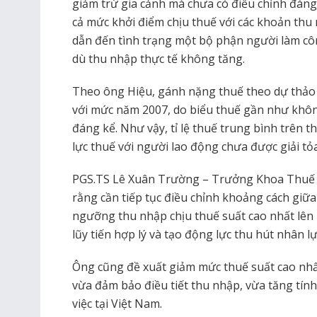
giảm trừ gia cảnh mà chưa có điều chỉnh đáng
cả mức khởi điểm chịu thuế với các khoản thu 
dẫn đến tình trạng một bộ phận người làm cô
dù thu nhập thực tế không tăng.
Theo ông Hiệu, gánh nặng thuế theo dự thảo
với mức năm 2007, do biểu thuế gần như khôn
đáng kể. Như vậy, tỉ lệ thuế trung bình trên 
lực thuế với người lao động chưa được giải tỏa
PGS.TS Lê Xuân Trường – Trưởng Khoa Thuế và
rằng cần tiếp tục điều chỉnh khoảng cách giữ
ngưỡng thu nhập chịu thuế suất cao nhất lên
lũy tiến hợp lý và tạo động lực thu hút nhân l
Ông cũng đề xuất giảm mức thuế suất cao nhấ
vừa đảm bảo điều tiết thu nhập, vừa tăng tính
việc tại Việt Nam.