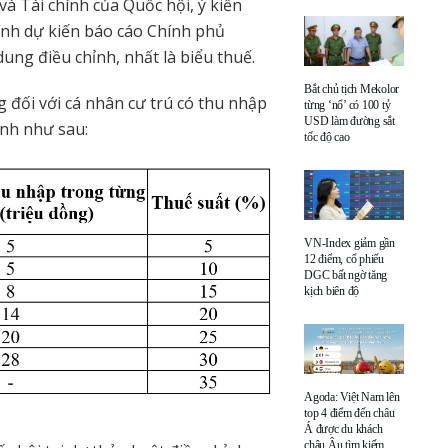
và Tài chính của Quốc hội, ý kiến
hính dự kiến báo cáo Chính phủ
ung điều chỉnh, nhất là biểu thuế.
Bắt chủ tịch Mekolor
 đối với cá nhân cư trú có thu nhập
từng ‘nổ’ có 100 tỷ
USD làm đường sắt
ành như sau:
tốc độ cao
VN-Index giảm gần
12 điểm, cổ phiếu
DGC bất ngờ tăng
kịch biên độ
Agoda: Việt Nam lên
top 4 điểm đến châu
Á được du khách
châu Âu tìm kiếm