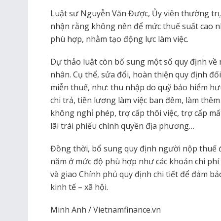
Luật sư Nguyễn Văn Được, Ủy viên thường trự
nhận rằng không nên để mức thuế suất cao n
phù hợp, nhằm tạo động lực làm việc.
Dự thảo luật còn bổ sung một số quy định về 
nhân. Cụ thể, sửa đổi, hoàn thiện quy định đ
miễn thuế, như: thu nhập do quỹ bảo hiểm hưu
chi trả, tiền lương làm việc ban đêm, làm thê
không nghỉ phép, trợ cấp thôi việc, trợ cấp mấ
lãi trái phiếu chính quyền địa phương…
Đồng thời, bổ sung quy định người nộp thuế 
năm ở mức độ phù hợp như các khoản chi phí về
và giao Chính phủ quy định chi tiết để đảm bảo
kinh tế – xã hội.
Minh Anh / Vietnamfinance.vn