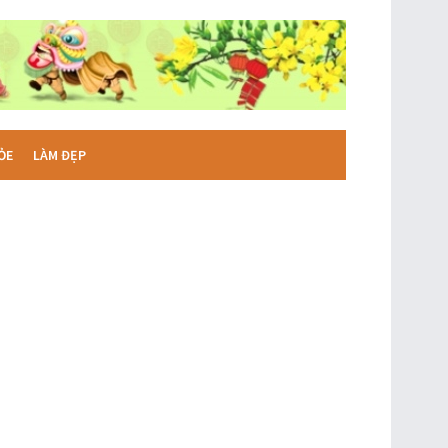
ỎE
LÀM ĐẸP