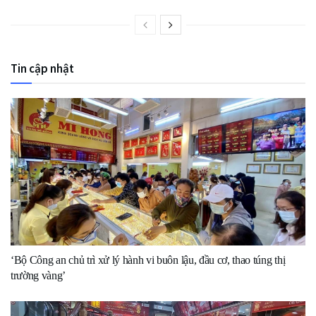
Tin cập nhật
‘Bộ Công an chủ trì xử lý hành vi buôn lậu, đầu cơ, thao túng thị
trường vàng’