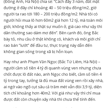
(Đông Anh, Hà Nội) chia sẻ: “Cách đây 3 năm, đất mặt
đường ở đây chỉ khoảng 40 – 50 triệu đồng/m2, giờ
người ta rao tới 180 – 200 triệu đồng/m2. Nhà tôi có
người hỏi mua lô hơn 60m2 giá hơn 12 tỷ, mà toàn môi
giới, không thấy ai thật sự muốn ở, giá cao như vậy thì
dân thường sao dám mơ đến”. Bên cạnh đó, ông Bắc
bày tỏ, nhu cầu ở thật không có, khách và môi giới chỉ
rao bán “lướt” để đầu tư, thực trạng này dẫn đến
không gian sống trong xã bị hỗn loạn.
Hay như anh Phạm Văn Ngọc (Bắc Từ Liêm, Hà Nội) –
người cầm số tiền 4 tỷ đi quanh vùng ven nhưng chưa
chốt được lô đất nào, anh Ngọc cho biết, cầm số tiền 4
tỷ trong tay, tưởng là đủ mua đất vùng ven rồi xây nhà,
ai ngờ vào ngõ cụt sâu cả trăm mét vẫn đòi 3,9 tỷ, diện
tích chỉ khoảng hơn 40m2. Với giá như vậy thì chỉ mua
được đất còn chuyện xây nhà thì chưa thể tính đến.