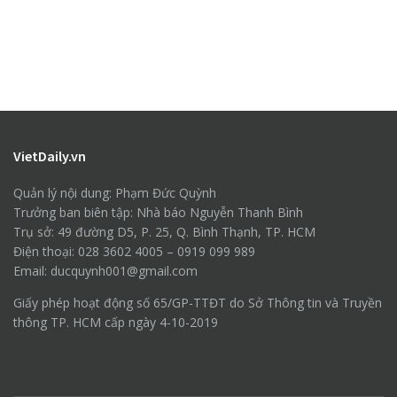
VietDaily.vn
Quản lý nội dung: Phạm Đức Quỳnh
Trưởng ban biên tập: Nhà báo Nguyễn Thanh Bình
Trụ sở: 49 đường D5, P. 25, Q. Bình Thạnh, TP. HCM
Điện thoại: 028 3602 4005 – 0919 099 989
Email: ducquynh001@gmail.com
Giấy phép hoạt động số 65/GP-TTĐT do Sở Thông tin và Truyền
thông TP. HCM cấp ngày 4-10-2019