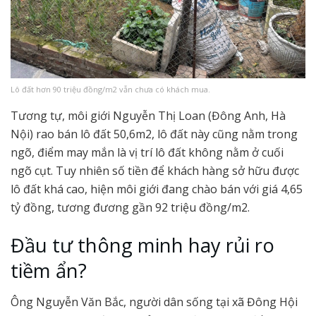
Lô đất hơn 90 triệu đồng/m2 vẫn chưa có khách mua.
Tương tự, môi giới Nguyễn Thị Loan (Đông Anh, Hà
Nội) rao bán lô đất 50,6m2, lô đất này cũng nằm trong
ngõ, điểm may mắn là vị trí lô đất không nằm ở cuối
ngõ cụt. Tuy nhiên số tiền để khách hàng sở hữu được
lô đất khá cao, hiện môi giới đang chào bán với giá 4,65
tỷ đồng, tương đương gần 92 triệu đồng/m2.
Đầu tư thông minh hay rủi ro
tiềm ẩn?
Ông Nguyễn Văn Bắc, người dân sống tại xã Đông Hội