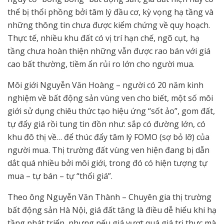
thể bị thổi phồng bởi tâm lý đầu cơ, kỳ vọng hạ tầng và
những thông tin chưa được kiểm chứng về quy hoạch.
Thực tế, nhiều khu đất có vị trí hạn chế, ngõ cụt, hạ
tầng chưa hoàn thiện những vẫn được rao bán với giá
cao bất thường, tiềm ẩn rủi ro lớn cho người mua.
Môi giới Nguyễn Văn Hoàng – người có 20 năm kinh
nghiệm về bất động sản vùng ven cho biết, một số môi
giới sử dụng chiêu thức tạo hiệu ứng “sốt ảo”, gom đất,
tự đẩy giá rồi tung tin đồn như: sắp có đường lớn, có
khu đô thị về… để thúc đẩy tâm lý FOMO (sợ bỏ lỡ) của
người mua. Thị trường đất vùng ven hiện đang bị dẫn
dắt quá nhiều bởi môi giới, trong đó có hiện tượng tự
mua – tự bán – tự “thổi giá”.
Theo ông Nguyễn Văn Thành – Chuyên gia thị trường
bất động sản Hà Nội, giá đất tăng là điều dễ hiểu khi hạ
tầng phát triển, nhưng nếu giá vượt quá giá trị thực mà