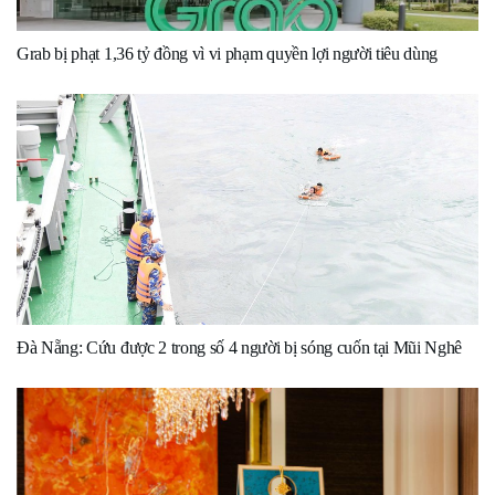
Grab bị phạt 1,36 tỷ đồng vì vi phạm quyền lợi người tiêu dùng
Đà Nẵng: Cứu được 2 trong số 4 người bị sóng cuốn tại Mũi Nghê