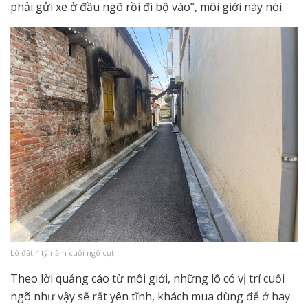
phải gửi xe ở đầu ngõ rồi đi bộ vào”, môi giới này nói.
Lô đất 4 tỷ nằm cuối ngõ cụt
Theo lời quảng cáo từ môi giới, những lô có vị trí cuối
ngõ như vậy sẽ rất yên tĩnh, khách mua dùng để ở hay