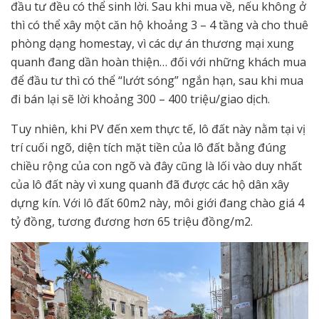
đầu tư đều có thể sinh lời. Sau khi mua về, nếu không ở
thì có thể xây một căn hộ khoảng 3 – 4 tầng và cho thuê
phòng dạng homestay, vì các dự án thương mại xung
quanh đang dần hoàn thiện… đối với những khách mua
để đầu tư thì có thể “lướt sóng” ngắn hạn, sau khi mua
đi bán lại sẽ lời khoảng 300 – 400 triệu/giao dịch.
Tuy nhiên, khi PV đến xem thực tế, lô đất này nằm tại vị
trí cuối ngõ, diện tích mặt tiền của lô đất bằng đúng
chiều rộng của con ngõ và đây cũng là lối vào duy nhất
của lô đất này vì xung quanh đã được các hộ dân xây
dựng kín. Với lô đất 60m2 này, môi giới đang chào giá 4
tỷ đồng, tương đương hơn 65 triệu đồng/m2.