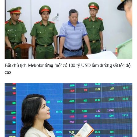
Bắt chủ tịch Mekolor từng ‘nổ’ có 100 tỷ USD làm đường sắt tốc độ
cao