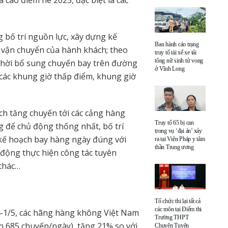
bố trí nguồn lực, xây dựng kế
Ban hành cáo trạng
 vận chuyển của hành khách; theo
truy tố tài xế xe tải
tông nữ sinh tử vong
 thời bổ sung chuyến bay trên đường
ở Vĩnh Long
 các khung giờ thấp điểm, khung giờ
ch tăng chuyến tới các cảng hàng
Truy tố 65 bị can
g để chủ động thống nhất, bố trí
trong vụ ‘đại án’ xảy
p kế hoạch bay hàng ngày đúng với
ra tại Viện Pháp y tâm
thần Trung ương
 động thực hiện công tác tuyên
 thác…
Tổ chức thi lại tất cả
các môn tại Điểm thi
4-1/5, các hãng hàng không Việt Nam
Trường THPT
nh 685 chuyến/ngày), tăng 21% so với
Chuyên Tuyên