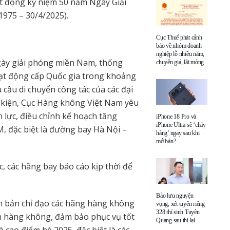
ạt động kỷ niệm 50 năm Ngày Giải
975 – 30/4/2025).
Cục Thuế phát cảnh
báo về nhóm doanh
nghiệp lỗ nhiều năm,
gày giải phóng miền Nam, thống
chuyển giá, lãi mỏng
oạt động cấp Quốc gia trong khoảng
 cầu di chuyển công tác của các đại
ự kiện, Cục Hàng không Việt Nam yêu
 lực, điều chỉnh kế hoạch tăng
iPhone 18 Pro và
iPhone Ultra sẽ ‘cháy
, đặc biệt là đường bay Hà Nội –
hàng’ ngay sau khi
mở bán?
, các hãng bay báo cáo kịp thời để
Bảo lưu nguyện
n bản chỉ đạo các hãng hàng không
vọng, xét tuyển riêng
328 thí sinh Tuyên
àn hàng không, đảm bảo phục vụ tốt
Quang sau thi lại
à cao điểm hè 2025, đặc biệt là các