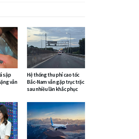
á sập
Hệ thống thu phí cao tốc
nặng vẫn
Bắc-Nam vẫn gặp trục trặc
sau nhiều lần khắc phục