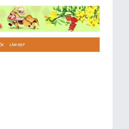
ỎE
LÀM ĐẸP