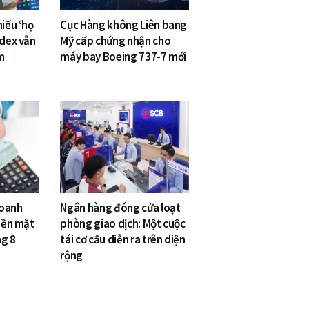
hiếu ‘họ
Cục Hàng không Liên bang
ndex vẫn
Mỹ cấp chứng nhận cho
m
máy bay Boeing 737-7 mới
doanh
Ngân hàng đóng cửa loạt
tiền mặt
phòng giao dịch: Một cuộc
ng 8
tái cơ cấu diễn ra trên diện
rộng