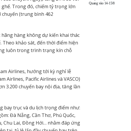
Quang vào 14-15/8
 ghế. Trong đó, chiếm tỷ trọng lớn
3 chuyến (trung bình 462
 hãng hàng không dự kiến khai thác
. Theo khảo sát, đến thời điểm hiện
ng luôn trong trình trạng kín chỗ
m Airlines, hướng tới kỳ nghỉ lễ
m Airlines, Pacific Airlines và VASCO)
 3.200 chuyến bay nội địa, tăng lần
g bay trục và du lịch trọng điểm như:
 gồm: Đà Nẵng, Cần Thơ, Phú Quốc,
u, Chu Lai, Đồng Hới… nhằm đáp ứng
ện tại, tỷ lệ lấp đầy chuyến bay trên