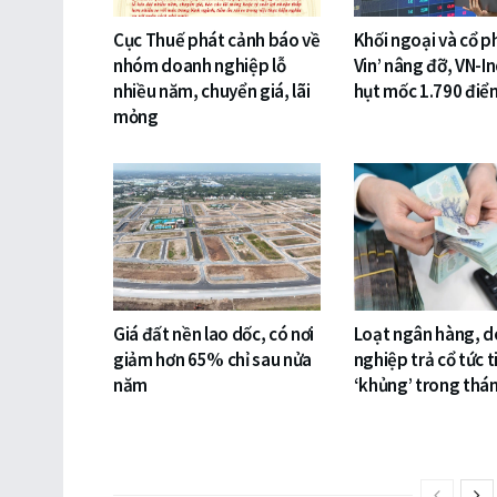
Cục Thuế phát cảnh báo về
Khối ngoại và cổ p
nhóm doanh nghiệp lỗ
Vin’ nâng đỡ, VN-I
nhiều năm, chuyển giá, lãi
hụt mốc 1.790 điể
mỏng
Giá đất nền lao dốc, có nơi
Loạt ngân hàng, 
giảm hơn 65% chỉ sau nửa
nghiệp trả cổ tức 
năm
‘khủng’ trong thá