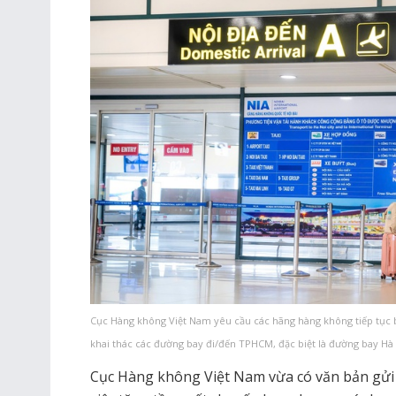
Cục Hàng không Việt Nam yêu cầu các hãng hàng không tiếp tục b
khai thác các đường bay đi/đến TPHCM, đặc biệt là đường bay H
Cục Hàng không Việt Nam vừa có văn bản gửi