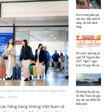
Kim cương giảm giá
sập sàn, chấp nhận lỗ
nặng vẫn khó thoát
hàng
Đề xuất 2 phương án
nghỉ Tết Nguyên đán
2027: Nghỉ 7 ngày
hoặc 10 ngày liên tục
ố trí nguồn lực, điều chỉnh kế hoạch tăng chuyến
Hệ thống thu phí cao
tốc Bắc-Nam vẫn gặp
à Nội – TPHCM
trục trặc sau nhiều lần
khắc phục
 các hãng hàng không Việt Nam về