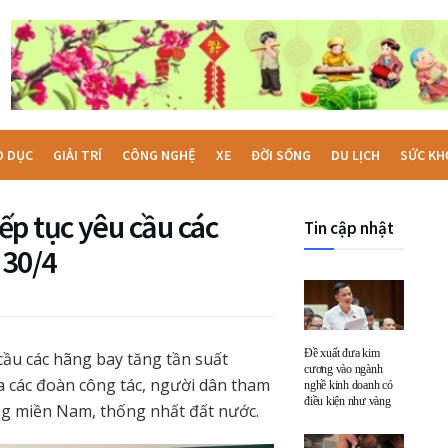
O DỤC
GIẢI TRÍ
CÔNG NGHỆ
XE
ĐỜI SỐNG
DU LỊCH
SỨC KH
p tục yêu cầu các
Tin cập nhật
 30/4
Đề xuất đưa kim
ầu các hãng bay tăng tần suất
cương vào ngành
ủa các đoàn công tác, người dân tham
nghề kinh doanh có
điều kiện như vàng
ng miền Nam, thống nhất đất nước.