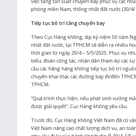
việc tăng tần suất chuyến bay phục vụ các ho
phóng miền Nam, thống nhất đất nước (30/4/1
Tiếp tục bố trí tăng chuyến bay
Theo Cục Hàng không, dịp kỷ niệm 50 năm N
nhất đất nước, tại TPHCM sẽ diễn ra nhiều h
thời gian từ ngày 20/4 – 5/5/2025. Phục vụ nhu
biểu, đoàn công tác, nhân dân tham dự các s
cầu các hãng hàng không tiếp tục bố trí nguồn
chuyến khai thác các đường bay đi/đến TPHCM
TPHCM.
“Quá trình thực hiện, nếu phát sinh vướng mắc
được giải quyết”, Cục Hàng không yêu cầu.
Trước đó, Cục Hàng không Việt Nam đã có vă
Việt Nam nâng cao chất lượng dịch vụ, an to
nhu cầu đi lại của hành khách dịp lễ 30/4-1/5 v