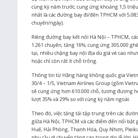
cùng kỳ năm trước; cung ứng khoảng 1,5 triệu
nhất là các đường bay đi/đến TPHCM với 5.08
chuyến/ngày).
Riêng đường bay kết nối Hà Nội – TPHCM, các
1.261 chuyến, tăng 16%; cung ứng 305.000 ghế
tại, nhiều chặng bay nội địa dù giá vé cao như
hoặc chỉ còn rất ít chỗ trống.
Thông tin từ Hãng hàng không quốc gia Vietna
30/4 – 1/5, Vietnam Airlines Group (gồm Vietna
sẽ cung ứng hơn 610.000 chỗ, tương đương hơn
lượt 35% và 29% so với cùng kỳ năm ngoái.
Theo đó, việc tăng tải tập trung trên các đườn
giữa Hà Nội, TPHCM và các điểm đến nổi bật
Huế, Hải Phòng, Thanh Hóa, Quy Nhơn, Pleik
nhu cầu di chuyển tăng cao trong dịp lễ lớn. Hi