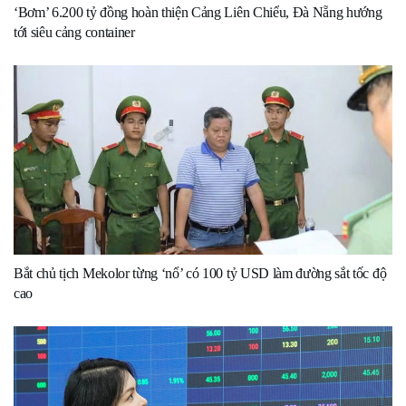
‘Bơm’ 6.200 tỷ đồng hoàn thiện Cảng Liên Chiểu, Đà Nẵng hướng
tới siêu cảng container
Bắt chủ tịch Mekolor từng ‘nổ’ có 100 tỷ USD làm đường sắt tốc độ
cao