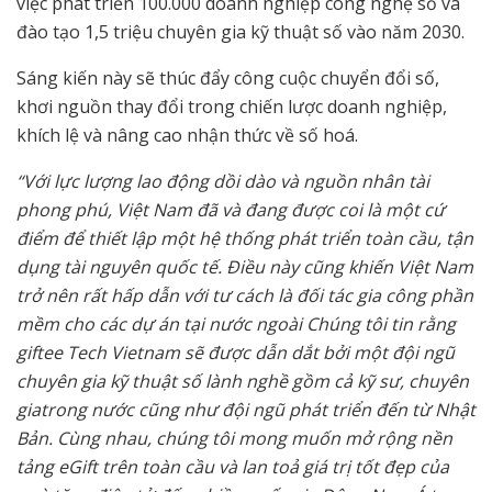
việc phát triển 100.000 doanh nghiệp công nghệ số và
đào tạo 1,5 triệu chuyên gia kỹ thuật số vào năm 2030.
Sáng kiến này sẽ thúc đẩy công cuộc chuyển đổi số,
khơi nguồn thay đổi trong chiến lược doanh nghiệp,
khích lệ và nâng cao nhận thức về số hoá.
“Với lực lượng lao động dồi dào và nguồn nhân tài
phong phú, Việt Nam đã và đang được coi là một cứ
điểm để thiết lập một hệ thống phát triển toàn cầu, tận
dụng tài nguyên quốc tế. Điều này cũng khiến Việt Nam
trở nên rất hấp dẫn với tư cách là đối tác gia công phần
mềm cho các dự án tại nước ngoài Chúng tôi tin rằng
giftee Tech Vietnam sẽ được dẫn dắt bởi một đội ngũ
chuyên gia kỹ thuật số lành nghề gồm cả kỹ sư, chuyên
giatrong nước cũng như đội ngũ phát triển đến từ Nhật
Bản. Cùng nhau, chúng tôi mong muốn mở rộng nền
tảng eGift trên toàn cầu và lan toả giá trị tốt đẹp của