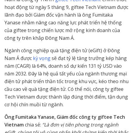
hoạt động từ ngày 5 tháng 9, giftee Tech Vietnam được
lãnh đạo bởi Giám đốc vận hành là ông Fumitaka
Yanase nhằm nâng cao năng lực phát triển hệ thống
của giftee trong chiến lược mở rộng kinh doanh của
công ty trên khắp Đông Nam Á.
Ngành công nghiệp quà tặng điện tử (eGift) ở Đông
Nam Á được
kỳ vọng
sẽ đạt tỷ lệ tăng trưởng kép hàng
năm (CAGR) là 64%, doanh số dự kiến 131 tỷ USD vào
năm 2032. Đây là hệ quả tất yếu của ngành thương mại
điện tử phát triển thần tốc trong khu vực, kéo theo nhu
cầu cao về quà tặng điện tử. Có thể nói, công ty giftee
Tech Vietnam được thành lập đúng thời điểm, tận dụng
cơ hội chín muồi từ ngành.
Ông Fumitaka Yanase, Giám đốc công ty giftee Tech
Vietnam
chia sẻ:
“Là đơn vị tiên phong trong ngành
eGift, chúng tôi vô cùng phấn khởi chứng kiến thời khắc