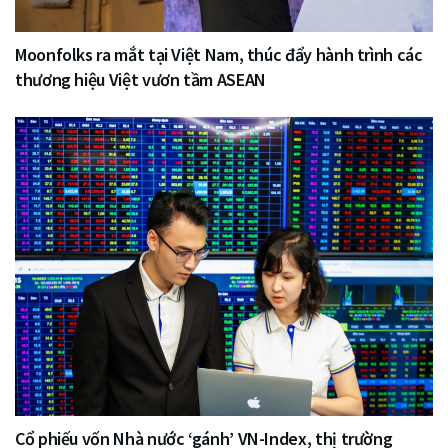
Moonfolks ra mắt tại Việt Nam, thúc đẩy hành trình các
thương hiệu Việt vươn tầm ASEAN
Cổ phiếu vốn Nhà nước ‘gánh’ VN-Index, thị trường