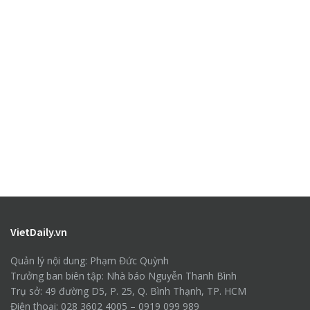
VietDaily.vn
Quản lý nội dung: Phạm Đức Quỳnh
Trưởng ban biên tập: Nhà báo Nguyễn Thanh Bình
Trụ sở: 49 đường D5, P. 25, Q. Bình Thạnh, TP. HCM
Điện thoại: 028 3602 4005 – 0919 099 989