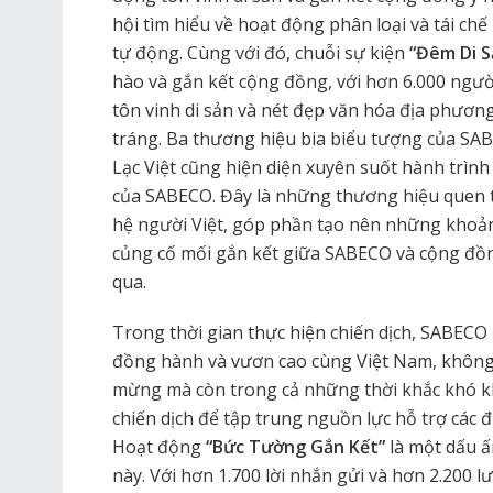
hội tìm hiểu về hoạt động phân loại và tái chế 
tự động. Cùng với đó, chuỗi sự kiện
“Đêm Di S
hào và gắn kết cộng đồng, với hơn 6.000 ngườ
tôn vinh di sản và nét đẹp văn hóa địa phươn
tráng. Ba thương hiệu bia biểu tượng của SAB
Lạc Việt cũng hiện diện xuyên suốt hành trình
của SABECO. Đây là những thương hiệu quen 
hệ người Việt, góp phần tạo nên những khoả
củng cố mối gắn kết giữa SABECO và cộng đồ
qua.
Trong thời gian thực hiện chiến dịch, SABEC
đồng hành và vươn cao cùng Việt Nam, không
mừng mà còn trong cả những thời khắc khó kh
chiến dịch để tập trung nguồn lực hỗ trợ các 
Hoạt động
“Bức Tường Gắn Kết”
là một dấu ấ
này. Với hơn 1.700 lời nhắn gửi và hơn 2.200 l