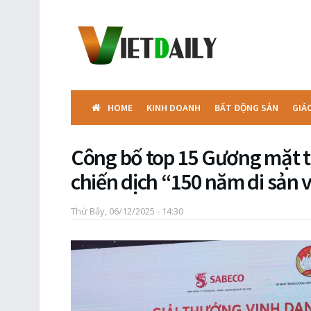
HOME
KINH DOANH
BẤT ĐỘNG SẢN
GIÁ
Công bố top 15 Gương mặt tr
chiến dịch “150 năm di sản 
Thứ Bảy, 06/12/2025 - 14:30