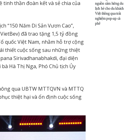
tinh thần đoàn kết và sẻ chia của
nguồn cảm hứng du
lịch hè cho du khách
Việt thông qua trải
nghiệm pop-up cà
phê
dịch “150 Năm Di Sản Vươn Cao”,
etBev) đã trao tặng 1,5 tỷ đồng
ổ quốc Việt Nam, nhằm hỗ trợ cộng
i thiết cuộc sống sau những thiệt
apana Sirivadhanabhakdi, đại diện
i bà Hà Thị Nga, Phó Chủ tịch Ủy
g thông qua UBTW MTTQVN và MTTQ
hục thiệt hại và ổn định cuộc sống