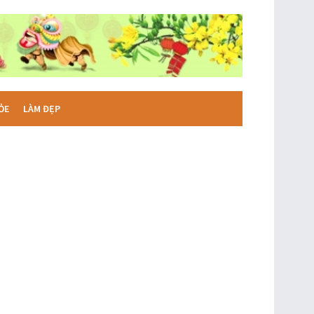
ỎE
LÀM ĐẸP