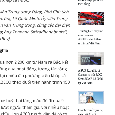
n khắp cả nước.
triệu đồng
viên Trung ương Đảng, Phó Chủ tịch
, ông Lê Quốc Minh, Ủy viên Trung
 vận Trung ương, cùng các đại diện
ng ông Thapana Sirivadhanabhakdi,
Thương hiệu máy lọc
nước toàn cầu
tBev).
ANJIER chính thức
ra mắt tại Việt Nam
nghĩa
 qua hơn 2.200 km từ Nam ra Bắc, kết
hông qua hoạt động tương tác cộng
ASUS Republic of
 tại nhiều địa phương trên khắp cả
Gamers ra mắt ROG
Strix SCAR 18 2026
SABECO theo đuổi trên hành trình 150
tại Việt Nam
 xe buýt hai tầng màu đỏ đi qua 9
lượt người tham gia, với nhiều hoạt
Dropbox mở rộng hệ
nghĩa. Hơn 4.200 người dân đã có cơ
sinh thái AI với