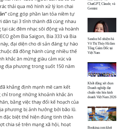
ChatGPT, Claude, và
rác thải qua mô hình xử lý lon chai
Gemini
ản”
cũng góp phần lan tỏa niềm tự
i dân tại 3 tỉnh thành đã cùng nhau
g tại các đêm nhạc sôi động và hoành
ECO gồm Bia Saigon, Bia 333 và Bia
Sandoz bổ nhiệm bà
 này, đại diện cho di sản đáng tự hào
Võ Thị Thúy Hà làm
Tổng Giám Đốc tại
thuộc đã đồng hành cùng nhiều thế
Việt Nam
nh khắc ăn mừng giàu cảm xúc và
ng địa phương trong suốt 150 năm
Khởi động xét chọn
O đã khẳng định mạnh mẽ cam kết
Doanh nghiệp đạt
chuẩn văn hóa kinh
 chỉ trong những khoảnh khắc ăn
doanh Việt Nam 2026
ăn, bằng việc thay đổi kế hoạch của
địa phương bị ảnh hưởng bởi bão lũ.
n đặc biệt thể hiện đúng tinh thần
ượt chia sẻ trên mạng xã hội, hoạt
Booking.com khơi