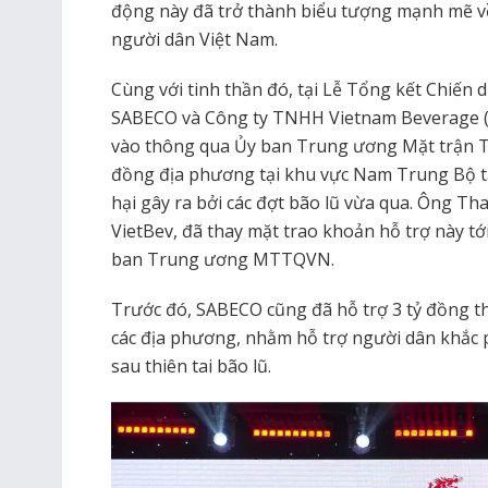
động này đã trở thành biểu tượng mạnh mẽ về 
người dân Việt Nam.
Cùng với tinh thần đó, tại Lễ Tổng kết Chiến 
SABECO và Công ty TNHH Vietnam Beverage (Vi
vào thông qua Ủy ban Trung ương Mặt trận T
đồng địa phương tại khu vực Nam Trung Bộ tá
hại gây ra bởi các đợt bão lũ vừa qua. Ông Th
VietBev, đã thay mặt trao khoản hỗ trợ này tớ
ban Trung ương MTTQVN.
Trước đó, SABECO cũng đã hỗ trợ 3 tỷ đồn
các địa phương, nhằm hỗ trợ người dân khắc p
sau thiên tai bão lũ.