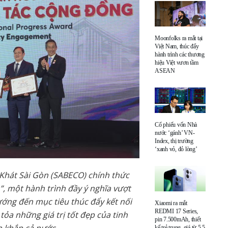
Moonfolks ra mắt tại
Việt Nam, thúc đẩy
hành trình các thương
hiệu Việt vươn tầm
ASEAN
Cổ phiếu vốn Nhà
nước ‘gánh’ VN-
Index, thị trường
‘xanh vỏ, đỏ lòng’
 Khát Sài Gòn (SABECO) chính thức
”, một hành trình đầy ý nghĩa vượt
ướng đến mục tiêu thúc đẩy kết nối
Xiaomi ra mắt
REDMI 17 Series,
tỏa những giá trị tốt đẹp của tinh
pin 7.500mAh, thiết
kế trẻ trung, giá từ 5,5