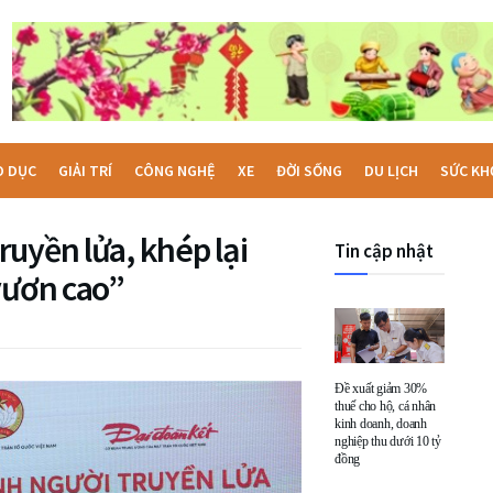
O DỤC
GIẢI TRÍ
CÔNG NGHỆ
XE
ĐỜI SỐNG
DU LỊCH
SỨC KH
uyền lửa, khép lại
Tin cập nhật
vươn cao”
Đề xuất giảm 30%
thuế cho hộ, cá nhân
kinh doanh, doanh
nghiệp thu dưới 10 tỷ
đồng