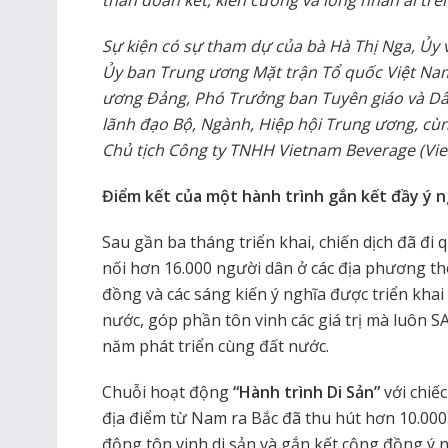
thần đoàn kết, kiên cường và lòng nhân ái trê
Sự kiện có sự tham dự của bà Hà Thị Nga, Ủy 
Ủy ban Trung ương Mặt trận Tổ quốc Việt Nam
ương Đảng, Phó Trưởng ban Tuyên giáo và Dân
lãnh đạo Bộ, Ngành, Hiệp hội Trung ương, cù
Chủ tịch Công ty TNHH Vietnam Beverage (Vie
Điểm kết của một hành trình gắn kết đầy ý 
Sau gần ba tháng triển khai, chiến dịch đã đi
nối hơn 16.000 người dân ở các địa phương t
đồng và các sáng kiến ý nghĩa được triển khai
nước, góp phần tôn vinh các giá trị mà luôn 
năm phát triển cùng đất nước.
Chuỗi hoạt động
“Hành trình Di Sản”
với chiếc
địa điểm từ Nam ra Bắc đã thu hút hơn 10.000 
động tôn vinh di sản và gắn kết cộng đồng ý 