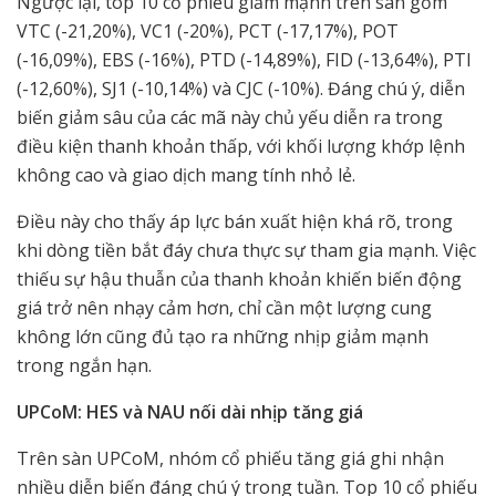
Ngược lại, top 10 cổ phiếu giảm mạnh trên sàn gồm
VTC (-21,20%), VC1 (-20%), PCT (-17,17%), POT
(-16,09%), EBS (-16%), PTD (-14,89%), FID (-13,64%), PTI
(-12,60%), SJ1 (-10,14%) và CJC (-10%). Đáng chú ý, diễn
biến giảm sâu của các mã này chủ yếu diễn ra trong
điều kiện thanh khoản thấp, với khối lượng khớp lệnh
không cao và giao dịch mang tính nhỏ lẻ.
Điều này cho thấy áp lực bán xuất hiện khá rõ, trong
khi dòng tiền bắt đáy chưa thực sự tham gia mạnh. Việc
thiếu sự hậu thuẫn của thanh khoản khiến biến động
giá trở nên nhạy cảm hơn, chỉ cần một lượng cung
không lớn cũng đủ tạo ra những nhịp giảm mạnh
trong ngắn hạn.
UPCoM: HES và NAU nối dài nhịp tăng giá
Trên sàn UPCoM, nhóm cổ phiếu tăng giá ghi nhận
nhiều diễn biến đáng chú ý trong tuần. Top 10 cổ phiếu