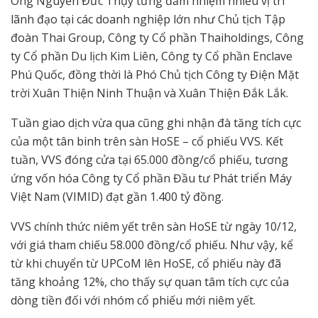
Ông Nguyễn Đức Thụy từng đảm nhiệm nhiều vị trí
lãnh đạo tại các doanh nghiệp lớn như Chủ tịch Tập
đoàn Thai Group, Công ty Cổ phần Thaiholdings, Công
ty Cổ phần Du lịch Kim Liên, Công ty Cổ phần Enclave
Phú Quốc, đồng thời là Phó Chủ tịch Công ty Điện Mặt
trời Xuân Thiện Ninh Thuận và Xuân Thiện Đắk Lắk.
Tuần giao dịch vừa qua cũng ghi nhận đà tăng tích cực
của một tân binh trên sàn HoSE – cổ phiếu VVS. Kết
tuần, VVS đóng cửa tại 65.000 đồng/cổ phiếu, tương
ứng vốn hóa Công ty Cổ phần Đầu tư Phát triển Máy
Việt Nam (VIMID) đạt gần 1.400 tỷ đồng.
VVS chính thức niêm yết trên sàn HoSE từ ngày 10/12,
với giá tham chiếu 58.000 đồng/cổ phiếu. Như vậy, kể
từ khi chuyển từ UPCoM lên HoSE, cổ phiếu này đã
tăng khoảng 12%, cho thấy sự quan tâm tích cực của
dòng tiền đối với nhóm cổ phiếu mới niêm yết.