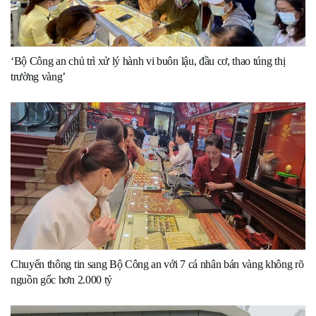
‘Bộ Công an chủ trì xử lý hành vi buôn lậu, đầu cơ, thao túng thị
trường vàng’
Chuyển thông tin sang Bộ Công an với 7 cá nhân bán vàng không rõ
nguồn gốc hơn 2.000 tỷ