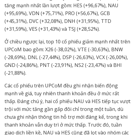
tăng mạnh nhất lần lượt gồm: HES (+96,67%), NAU
(+95,69%), VDN (+75,71%), PRO (+56,67%), GCB
(+45,31%), DVC (+32,08%), DNH (+31,95%), TTD
(+31,59%), VES (+31,43%) và TSJ (+28,52%).
Ở chiều ngược lại, top 10 cổ phiếu giảm mạnh nhất trên
UPCoM bao gồm: X26 (-38,02%), VTE (-30,63%), BNW
(-28,69%), DNL (-27,44%), DSP (-26,63%), VCX (-26,00%),
GND (-24,86%), PNT (-23,91%), NS2 (-23,47%) và BHI
(-21,88%).
Các cổ phiếu trên UPCoM đều ghi nhận biến động
mạnh về giá, tuy nhiên thanh khoản đều ở mức rất
thấp. Đáng chú ý, hai cổ phiếu NAU và HES tiếp tục vượt
trội với mức tăng gần gấp đôi chỉ trong một tuần, dù
chưa ghi nhận thông tin hỗ trợ mới đáng kể, trong khi
thanh khoản vẫn duy trì ở mức thấp. Trước đó, tuần
giao dịch liền kề, NAU và HES cũng đã lọt vào nhóm các