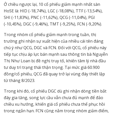
Ở chiều ngược lại, 10 cổ phiếu giảm mạnh nhất sàn
HoSE là: HID (-18,74%), LGC (-18,08%), TTF (-13,54%),
SHI (-11,83%), PNC (-11,62%), QCG (-11,04%), PGI
(-10,45%), DGC (-9,46%), TMT (-9,25%), FCN (-9,20%).
Trong nhóm cổ phiếu giảm mạnh trong tuần, thị
trường ghi nhận sự xuất hiện của nhiều cái tên đáng
chú ý như QCG, DGC và FCN. Đối với QCG, cổ phiếu này
tiếp tục chịu áp lực bán mạnh sau thông tin bà Nguyễn
Thị Như Loan bị đề nghị truy tố, khiến tâm lý nhà đầu
tư duy trì trạng thái thận trọng. Tại mức giá 60.900
đồng/cổ phiếu, QCG đã quay trở lại vùng đáy thiết lập
từ tháng 8/2023.
Trong khi đó, cổ phiếu DGC dù ghi nhận dòng tiền bắt
đáy gia tăng, song lực cầu vẫn chưa đủ mạnh để đảo
chiều xu hướng, khiến giá cổ phiếu chưa thể phục hồi
trong ngắn hạn. FCN cũng nằm trong nhóm giảm điểm,