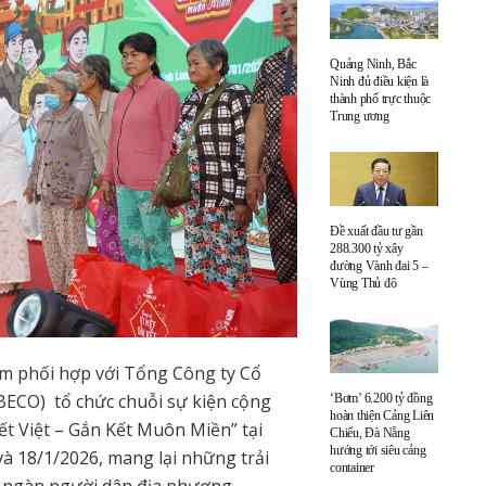
Quảng Ninh, Bắc
Ninh đủ điều kiện là
thành phố trực thuộc
Trung ương
Đề xuất đầu tư gần
288.300 tỷ xây
đường Vành đai 5 –
Vùng Thủ đô
m phối hợp với Tổng Công ty Cổ
BECO) tổ chức chuỗi sự kiện cộng
‘Bơm’ 6.200 tỷ đồng
hoàn thiện Cảng Liên
t Việt – Gắn Kết Muôn Miền” tại
Chiểu, Đà Nẵng
hướng tới siêu cảng
và 18/1/2026, mang lại những trải
container