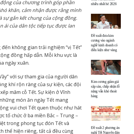
 động của chương trình góp phần
nhiều nhất hè 2026
 khó khăn, cảm nhận được rằng mình
à sự gắn kết chung của cộng đồng.
n ái của dân tộc tiếp tục được lan
Đề xuất đưa kim
cương vào ngành
nghề kinh doanh có
đến không gian trải nghiệm “vị Tết”
điều kiện như vàng
cộng đồng hấp dẫn. Mỗi khu vực là
ủa ngày xuân.
 Vầy” với sự tham gia của người dân
Kim cương giảm giá
ng khí rộn ràng của sự kiện, các đội
sập sàn, chấp nhận lỗ
 xếp mâm cỗ Tết. Sự kiện ở Vĩnh
nặng vẫn khó thoát
hàng
i những món ăn ngày Tết mang
ộng vui chơi Tết quen thuộc như hát
ược tổ chức ở ba miền Bắc – Trung –
iệt trong phong tục đón Tết và
Đề xuất 2 phương án
 thể hiện riêng, tất cả đều cùng
nghỉ Tết Nguyên đán