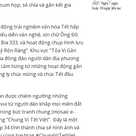
2027: Nghỉ 7 ngày
 sum họp, sẻ chia và gắn kết gia
hoặc 10 ngày liên tục
 động trải nghiệm văn hóa Tết hấp
biểu diễn văn nghệ, xin chữ Ông Đồ
Bia 333, và hoạt động chụp hình lưu
Hỷ Rộn Ràng”. Khu vực “Tỏa Vị Gắn
gia đông đảo người dân địa phương
 lấy cảm hứng từ những hoạt động gắn
ng ly chúc mừng và chúc Tết đầu
i dân được chiêm ngưỡng những
vui từ người dân khắp mọi miền đất
trong bức tranh chung (mosaic e-
g “Chung Vị Tết Việt”. Đây là một
 34 tỉnh thành chia sẻ hình ảnh và
ội cùng hashtag #ChungViTetViet.