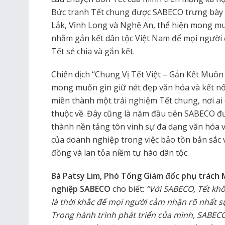
Bức tranh Tết chung được SABECO trưng bày t
Lắk, Vĩnh Long và Nghệ An, thể hiện mong m
nhằm gắn kết dân tộc Việt Nam để mọi người
Tết sẻ chia và gắn kết.
Chiến dịch “Chung Vị Tết Việt – Gắn Kết Muô
mong muốn gìn giữ nét đẹp văn hóa và kết nố
miền thành một trải nghiệm Tết chung, nơi a
thuộc về. Đây cũng là năm đầu tiên SABECO đ
thành nền tảng tôn vinh sự đa dạng văn hóa v
của doanh nghiệp trong việc bảo tồn bản sắc 
đồng và lan tỏa niềm tự hào dân tộc.
Bà Patsy Lim, Phó Tổng Giám đốc phụ trách
nghiệp SABECO
cho biết:
“Với SABECO, Tết khô
là thời khắc để mọi người cảm nhận rõ nhất sự
Trong hành trình phát triển của mình, SABEC