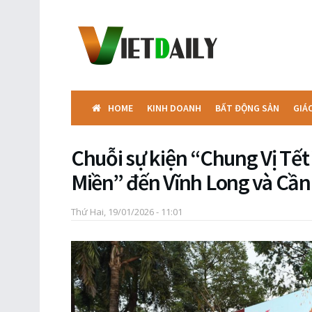
HOME
KINH DOANH
BẤT ĐỘNG SẢN
GIÁ
Chuỗi sự kiện “Chung Vị Tết
Miền” đến Vĩnh Long và Cần
Thứ Hai, 19/01/2026 - 11:01