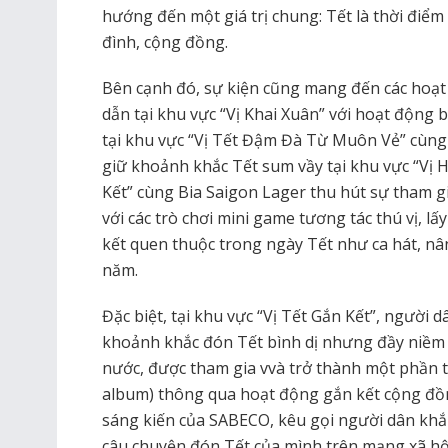
hướng đến một giá trị chung: Tết là thời điểm
đình, cộng đồng.
Bên cạnh đó, sự kiện cũng mang đến các hoạt
dẫn tại khu vực “Vị Khai Xuân” với hoạt động 
tại khu vực “Vị Tết Đậm Đà Từ Muôn Vẻ” cùng 
giữ khoảnh khắc Tết sum vầy tại khu vực “Vị 
Kết” cùng Bia Saigon Lager thu hút sự tham 
với các trò chơi mini game tương tác thú vị,
kết quen thuộc trong ngày Tết như ca hát, nâ
năm.
Đặc biệt, tại khu vực “Vị Tết Gắn Kết”, ngườ
khoảnh khắc đón Tết bình dị nhưng đầy niềm 
nước, được tham gia vvà trở thành một phần 
album) thông qua hoạt động gắn kết cộng đồn
sáng kiến của SABECO, kêu gọi người dân khắp
câu chuyện đón Tết của mình trên mạng xã h