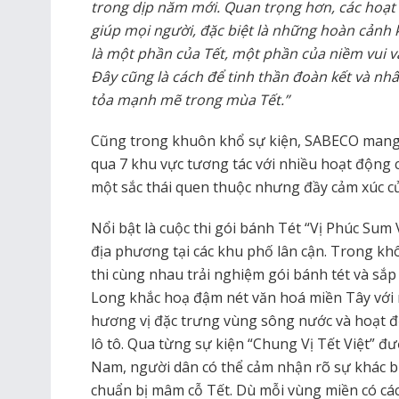
trong dịp năm mới. Quan trọng hơn, các hoạt
giúp mọi người, đặc biệt là những hoàn cảnh
là một phần của Tết, một phần của niềm vui v
Đây cũng là cách để tinh thần đoàn kết và nhâ
tỏa mạnh mẽ trong mùa Tết.”
Cũng trong khuôn khổ sự kiện, SABECO mang 
qua 7 khu vực tương tác với nhiều hoạt động 
một sắc thái quen thuộc nhưng đầy cảm xúc c
Nổi bật là cuộc thi gói bánh Tét “Vị Phúc Sum
địa phương tại các khu phố lân cận. Trong khô
thi cùng nhau trải nghiệm gói bánh tét và sắp
Long khắc hoạ đậm nét văn hoá miền Tây vớ
hương vị đặc trưng vùng sông nước và hoạt đ
lô tô. Qua từng sự kiện “Chung Vị Tết Việt” đ
Nam, người dân có thể cảm nhận rõ sự khác b
chuẩn bị mâm cỗ Tết. Dù mỗi vùng miền có cách