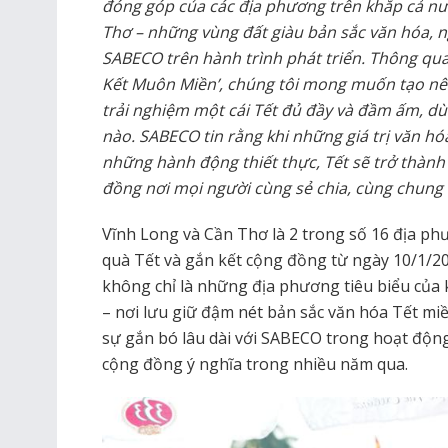
đóng góp của các địa phương trên khắp cả nư
Thơ – những vùng đất giàu bản sắc văn hóa, ng
SABECO trên hành trình phát triển. Thông qua 
Kết Muôn Miền’, chúng tôi mong muốn tạo nên
trải nghiệm một cái Tết đủ đầy và đầm ấm, dù
nào. SABECO tin rằng khi những giá trị văn hó
những hành động thiết thực, Tết sẽ trở thành
đồng nơi mọi người cùng sẻ chia, cùng chung 
Vĩnh Long và Cần Thơ là 2 trong số 16 địa ph
quà Tết và gắn kết cộng đồng từ ngày 10/1/2
không chỉ là những địa phương tiêu biểu củ
– nơi lưu giữ đậm nét bản sắc văn hóa Tết mi
sự gắn bó lâu dài với SABECO trong hoạt độn
cộng đồng ý nghĩa trong nhiều năm qua.