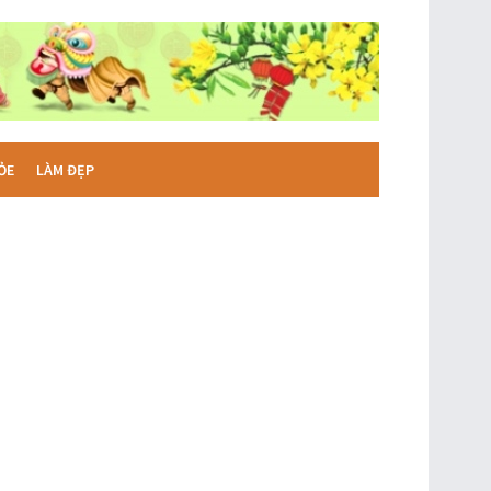
ỎE
LÀM ĐẸP