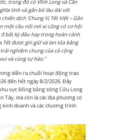
ớc, trong đó có Vĩnh Long và Cần
hĩa tình và gắn bó lâu dài với
chiến dịch ‘Chung Vị Tết Việt – Gắn
 một cầu nối nơi ai cũng có cơ hội
 ở bất kỳ đâu hay trong hoàn cảnh
a Tết được gìn giữ và lan tỏa bằng
 trải nghiệm chung của cả cộng
vui và cùng tự hào.”
ương diễn ra chuỗi hoạt động trao
026 đến hết ngày 8/2/2026. Đây
a khu vực Đồng bằng sông Cửu Long
ền Tây, mà còn là các địa phương có
g kinh doanh và các chương trình