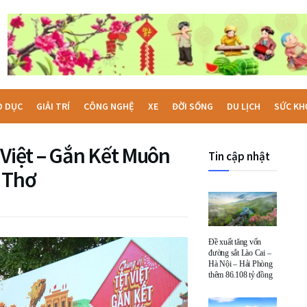
O DỤC
GIẢI TRÍ
CÔNG NGHỆ
XE
ĐỜI SỐNG
DU LỊCH
SỨC KH
 Việt – Gắn Kết Muôn
Tin cập nhật
 Thơ
Đề xuất tăng vốn
đường sắt Lào Cai –
Hà Nội – Hải Phòng
thêm 86.108 tỷ đồng