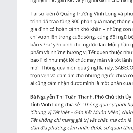
nghiệm Tết gắn kết và ý nghĩa dành cho hàng
Tại sự kiện ở Quảng trường Vĩnh Long và ph
trình đã trao tặng 900 phần quà mang thông đ
gia đình có hoàn cảnh khó khăn – những con n
chí vươn lên trong cuộc sống, cùng đội ngũ 
bảo vệ sự yên bình cho người dân. Mỗi phần 
phẩm và những hương vị Tết quen thuộc như 
bao lì xì như một lời chúc may mắn và tốt làn
mới. Thông qua món quà ý nghĩa này, SABE
trọn vẹn và đầm ấm cho những người chưa có
ai cũng cảm nhận được mình là một phần của 
Bà Nguyễn Thị Tuấn Thanh, Phó Chủ tịch Ủy
tỉnh Vĩnh Long
chia sẻ:
“Thông qua sự phối hợ
‘Chung Vị Tết Việt – Gắn Kết Muôn Miền’, c
Tết không chỉ mang giá trị vật chất, mà còn là
dân địa phương cảm nhận được sự quan tâm, 