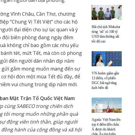
 ngàn người dân địa phương.
ường Vĩnh Châu, Cần Thơ, chương
iệp “Chung Vị Tết Việt” cho các hộ
Bắt chủ tịch Mekolor
gười đại diện cho sự lạc quan và ý
từng ‘nổ’ có 100 tỷ
bộ đội biên phòng đang ngày đêm
USD làm đường sắt
tốc độ cao
quà không chỉ bao gồm các nhu yếu
bánh tét, mứt Tết, mà còn có phong
h gửi đến người dân nhân dịp năm
CO gửi gắm mong muốn mang đến sự
VN-Index giảm gần
 cơ hội đón một mùa Tết đủ đầy, để
12 điểm, cổ phiếu
DGC bất ngờ tăng
niềm vui chung trong dịp năm mới.
kịch biên độ
 ban Mặt Trận Tổ Quốc Việt Nam
p cùng SABECO trong chiến dịch
húng tôi mong muốn những phần quà
Agoda: Việt Nam lên
 sự động viên tinh thần, giúp người
top 4 điểm đến châu
đồng hành của cộng đồng và xã hội
Á được du khách
châu Âu tìm kiếm