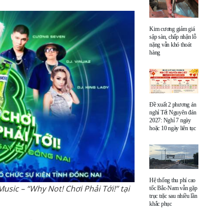
Kim cương giảm giá
sập sàn, chấp nhận lỗ
nặng vẫn khó thoát
hàng
Đề xuất 2 phương án
nghỉ Tết Nguyên đán
2027: Nghỉ 7 ngày
hoặc 10 ngày liên tục
Hệ thống thu phí cao
sic – “Why Not! Chơi Phải Tới!” tại
tốc Bắc-Nam vẫn gặp
trục trặc sau nhiều lần
khắc phục