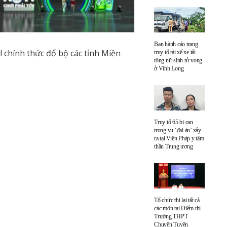
Ban hành cáo trạng
 chính thức đổ bộ các tỉnh Miền
truy tố tài xế xe tải
tông nữ sinh tử vong
ở Vĩnh Long
Truy tố 65 bị can
trong vụ ‘đại án’ xảy
ra tại Viện Pháp y tâm
thần Trung ương
Tổ chức thi lại tất cả
các môn tại Điểm thi
Trường THPT
Chuyên Tuyên