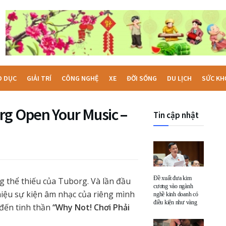
O DỤC
GIẢI TRÍ
CÔNG NGHỆ
XE
ĐỜI SỐNG
DU LỊCH
SỨC KH
rg Open Your Music –
Tin cập nhật
Đề xuất đưa kim
g thể thiếu của Tuborg. Và lần đầu
cương vào ngành
iệu sự kiện âm nhạc của riêng mình
nghề kinh doanh có
điều kiện như vàng
đến tinh thần
“Why Not! Chơi Phải