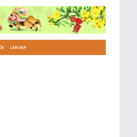
ỎE
LÀM ĐẸP