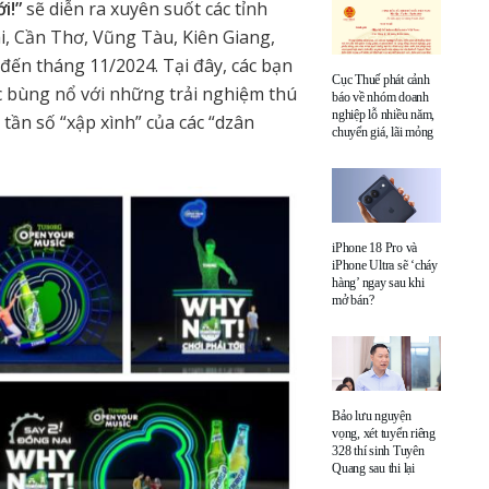
ới!”
sẽ diễn ra xuyên suốt các tỉnh
 Cần Thơ, Vũng Tàu, Kiên Giang,
đến tháng 11/2024. Tại đây, các bạn
Cục Thuế phát cảnh
 bùng nổ với những trải nghiệm thú
báo về nhóm doanh
nghiệp lỗ nhiều năm,
 tần số “xập xình” của các “dzân
chuyển giá, lãi mỏng
iPhone 18 Pro và
iPhone Ultra sẽ ‘cháy
hàng’ ngay sau khi
mở bán?
Bảo lưu nguyện
vọng, xét tuyển riêng
328 thí sinh Tuyên
Quang sau thi lại