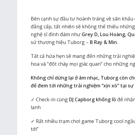
Bên cạnh sự đầu tư hoành tráng về sân khấu
đẳng cấp, tất nhiên sẽ không thể thiếu những
nghệ sĩ đình đám như
Grey D, Lou Hoàng, Quâ
sứ thương hiệu Tuborg –
B Ray & Min
.
Tất cả hứa hẹn sẽ mang đến những trải nghiệ
hoa và “đốt cháy mọi giác quan” cho những n
Không chỉ dừng lại ở âm nhạc, Tuborg còn ch
để đem tới những trải nghiệm “xịn xò” tại sự
✓ Check-in cùng
DJ Capborg khổng lồ
để nhận
lạnh
✓ Rất nhiều trạm chơi game Tuborg cool ngầu 
tới”