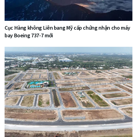
Cục Hàng không Liên bang Mỹ cấp chứng nhận cho máy
bay Boeing 737-7 mới