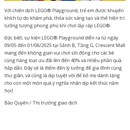
Với chiến dịch LEGO® Playground, trẻ em được khuyến
khích tự do khám phá, thỏa sức sáng tạo và thể hiện trí
tưởng tượng phong phú khi chơi lắp ráp LEGO®.
Đặc biệt, sự kiện LEGO® Playground diễn ra từ ngày
09/05 đến 01/06/2025 tại Sảnh B, Tầng G, Crescent Mall
mang đến không gian vui chơi sôi động cho các bé
cùng hàng loạt ưu đãi lên đến 40% và nhiều phần quà
hấp dẫn. Đây sẽ là điểm đến lý tưởng để gia đình cùng
thư giãn, và cũng là dịp tuyệt vời để bố mẹ dành tặng
cho con một món quà ý nghĩa nhân dịp kết thúc năm
học!
Bảo Quyên / Thị trường giao dịch