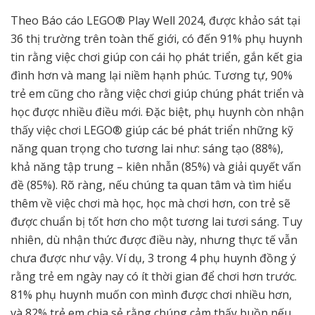
Theo Báo cáo LEGO® Play Well 2024, được khảo sát tại
36 thị trường trên toàn thế giới, có đến 91% phụ huynh
tin rằng việc chơi giúp con cái họ phát triển, gắn kết gia
đình hơn và mang lại niềm hạnh phúc. Tương tự, 90%
trẻ em cũng cho rằng việc chơi giúp chúng phát triển và
học được nhiều điều mới. Đặc biệt, phụ huynh còn nhận
thấy việc chơi LEGO® giúp các bé phát triển những kỹ
năng quan trọng cho tương lai như: sáng tạo (88%),
khả năng tập trung – kiên nhẫn (85%) và giải quyết vấn
đề (85%). Rõ ràng, nếu chúng ta quan tâm và tìm hiểu
thêm về việc chơi mà học, học mà chơi hơn, con trẻ sẽ
được chuẩn bị tốt hơn cho một tương lai tươi sáng. Tuy
nhiên, dù nhận thức được điều này, nhưng thực tế vẫn
chưa được như vậy. Ví dụ, 3 trong 4 phụ huynh đồng ý
rằng trẻ em ngày nay có ít thời gian để chơi hơn trước.
81% phụ huynh muốn con mình được chơi nhiều hơn,
và 82% trẻ em chia sẻ rằng chúng cảm thấy buồn nếu