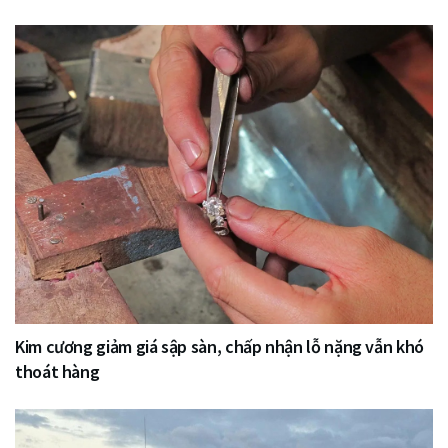
Kim cương giảm giá sập sàn, chấp nhận lỗ nặng vẫn khó
thoát hàng