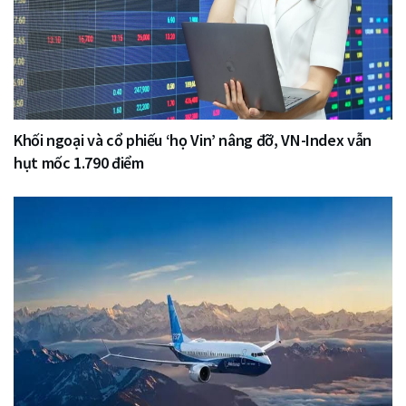
Khối ngoại và cổ phiếu ‘họ Vin’ nâng đỡ, VN-Index vẫn
hụt mốc 1.790 điểm