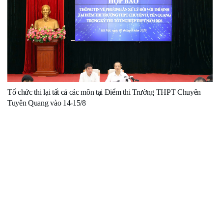
Tổ chức thi lại tất cả các môn tại Điểm thi Trường THPT Chuyên
Tuyên Quang vào 14-15/8