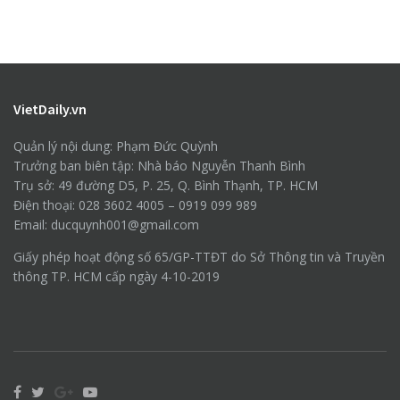
VietDaily.vn
Quản lý nội dung: Phạm Đức Quỳnh
Trưởng ban biên tập: Nhà báo Nguyễn Thanh Bình
Trụ sở: 49 đường D5, P. 25, Q. Bình Thạnh, TP. HCM
Điện thoại: 028 3602 4005 – 0919 099 989
Email: ducquynh001@gmail.com
Giấy phép hoạt động số 65/GP-TTĐT do Sở Thông tin và Truyền
thông TP. HCM cấp ngày 4-10-2019