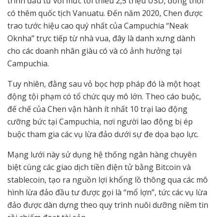
trình đầu tư với mức tối thiểu 2,5 triệu USD, đồng thời
có thêm quốc tịch Vanuatu. Đến năm 2020, Chen được
trao tước hiệu cao quý nhất của Campuchia “Neak
Oknha” trực tiếp từ nhà vua, đây là danh xưng dành
cho các doanh nhân giàu có và có ảnh hưởng tại
Campuchia.
Tuy nhiên, đằng sau vỏ bọc hợp pháp đó là một hoạt
động tội phạm có tổ chức quy mô lớn. Theo cáo buộc,
đế chế của Chen vận hành ít nhất 10 trại lao động
cưỡng bức tại Campuchia, nơi người lao động bị ép
buộc tham gia các vụ lừa đảo dưới sự đe dọa bạo lực.
Mạng lưới này sử dụng hệ thống ngân hàng chuyên
biệt cùng các giao dịch tiền điện tử bằng Bitcoin và
stablecoin, tạo ra nguồn lợi khổng lồ thông qua các mô
hình lừa đảo đầu tư được gọi là “mổ lợn”, tức các vụ lừa
đảo được dàn dựng theo quy trình nuôi dưỡng niềm tin