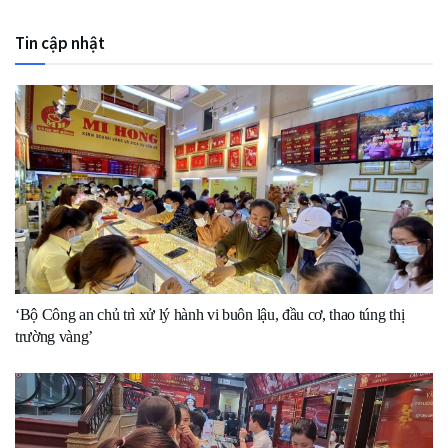
Tin cập nhật
‘Bộ Công an chủ trì xử lý hành vi buôn lậu, đầu cơ, thao túng thị
trường vàng’