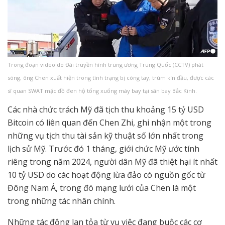
Trong đoạn video do Đài truyền hình trung ương Trung Quốc (CCTV) phát
sóng, ông Chen xuất hiện trong tình trạng bị còng tay, trùm kín đầu, được các
sĩ quan SWAT mặc đồ đen hộ tống xuống máy bay tại sân bay Bắc Kinh.
Các nhà chức trách Mỹ đã tịch thu khoảng 15 tỷ USD
Bitcoin có liên quan đến Chen Zhi, ghi nhận một trong
những vụ tịch thu tài sản kỹ thuật số lớn nhất trong
lịch sử Mỹ. Trước đó 1 tháng, giới chức Mỹ ước tính
riêng trong năm 2024, người dân Mỹ đã thiệt hại ít nhất
10 tỷ USD do các hoạt động lừa đảo có nguồn gốc từ
Đông Nam Á, trong đó mạng lưới của Chen là một
trong những tác nhân chính.
Những tác động lan tỏa từ vụ việc đang buộc các cơ