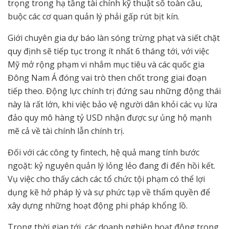
trọng trong hạ tầng tài chính kỹ thuật số toàn cầu,
buộc các cơ quan quản lý phải gấp rút bịt kín.
Giới chuyên gia dự báo làn sóng trừng phạt và siết chặt
quy định sẽ tiếp tục trong ít nhất 6 tháng tới, với việc
Mỹ mở rộng phạm vi nhắm mục tiêu và các quốc gia
Đông Nam Á đóng vai trò then chốt trong giai đoạn
tiếp theo. Động lực chính trị đứng sau những động thái
này là rất lớn, khi việc bảo vệ người dân khỏi các vụ lừa
đảo quy mô hàng tỷ USD nhận được sự ủng hộ mạnh
mẽ cả về tài chính lẫn chính trị.
Đối với các công ty fintech, hệ quả mang tính bước
ngoặt: kỷ nguyên quản lý lỏng lẻo đang đi đến hồi kết.
Vụ việc cho thấy cách các tổ chức tội phạm có thể lợi
dụng kẽ hở pháp lý và sự phức tạp về thẩm quyền để
xây dựng những hoạt động phi pháp khổng lồ.
Trong thời gian tới, các doanh nghiệp hoạt động trong