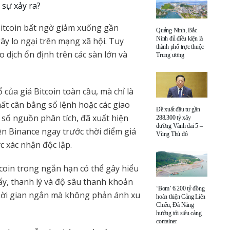
 sự xảy ra?
Bitcoin bất ngờ giảm xuống gần
Quảng Ninh, Bắc
Ninh đủ điều kiện là
y lo ngại trên mạng xã hội. Tuy
thành phố trực thuộc
o dịch ổn định trên các sàn lớn và
Trung ương
của giá Bitcoin toàn cầu, mà chỉ là
ất cân bằng sổ lệnh hoặc các giao
Đề xuất đầu tư gần
 số nguồn phân tích, đã xuất hiện
288.300 tỷ xây
đường Vành đai 5 –
ên Binance ngay trước thời điểm giá
Vùng Thủ đô
 xác nhận độc lập.
tcoin trong ngắn hạn có thể gây hiểu
ẩy, thanh lý và độ sâu thanh khoản
‘Bơm’ 6.200 tỷ đồng
hời gian ngắn mà không phản ánh xu
hoàn thiện Cảng Liên
Chiểu, Đà Nẵng
hướng tới siêu cảng
container