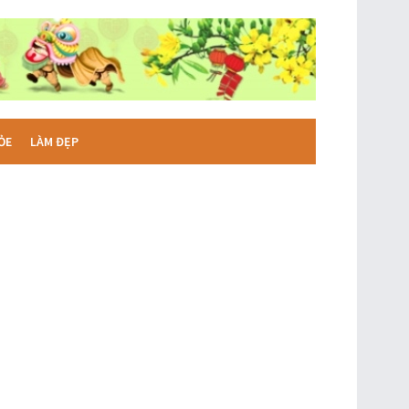
ỎE
LÀM ĐẸP