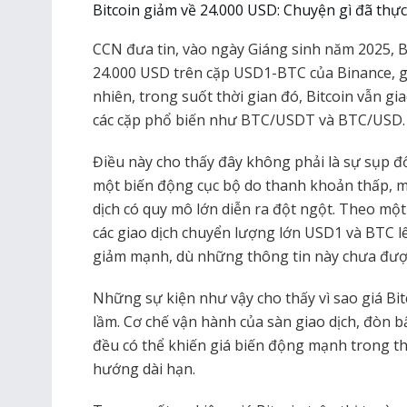
Bitcoin giảm về 24.000 USD: Chuyện gì đã thực
CCN đưa tin, vào ngày Giáng sinh năm 2025, 
24.000 USD trên cặp USD1-BTC của Binance, gâ
nhiên, trong suốt thời gian đó, Bitcoin vẫn gia
các cặp phổ biến như BTC/USDT và BTC/USD.
Điều này cho thấy đây không phải là sự sụp đổ 
một biến động cục bộ do thanh khoản thấp, m
dịch có quy mô lớn diễn ra đột ngột. Theo một
các giao dịch chuyển lượng lớn USD1 và BTC l
giảm mạnh, dù những thông tin này chưa được
Những sự kiện như vậy cho thấy vì sao giá Bi
lầm. Cơ chế vận hành của sàn giao dịch, đòn b
đều có thể khiến giá biến động mạnh trong t
hướng dài hạn.