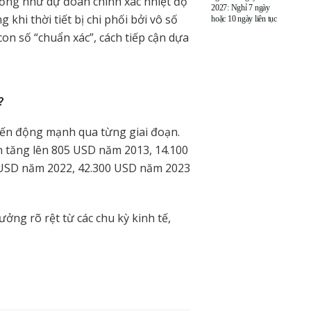
iống như dự đoán chính xác nhiệt độ
2027: Nghỉ 7 ngày
khi thời tiết bị chi phối bởi vô số
hoặc 10 ngày liên tục
con số “chuẩn xác”, cách tiếp cận dựa
?
iến động mạnh qua từng giai đoạn.
 tăng lên 805 USD năm 2013, 14.100
 USD năm 2022, 42.300 USD năm 2023
ởng rõ rệt từ các chu kỳ kinh tế,