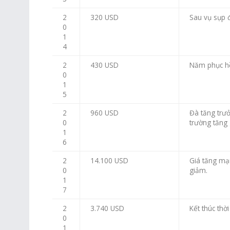
2
320 USD
Sau vụ sụp 
0
1
4
2
430 USD
Năm phục hồ
0
1
5
2
960 USD
Đà tăng trưở
0
trường tăng
1
6
2
14.100 USD
Giá tăng mạn
0
giảm.
1
7
2
3.740 USD
Kết thúc thờ
0
1