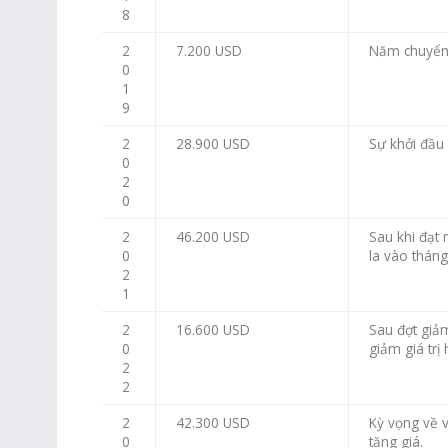
8
2
7.200 USD
Năm chuyển 
0
1
9
2
28.900 USD
Sự khởi đầu 
0
2
0
2
46.200 USD
Sau khi đạt 
0
la vào tháng
2
1
2
16.600 USD
Sau đợt giả
0
giảm giá trị
2
2
2
42.300 USD
Kỳ vọng về v
0
tăng giá.