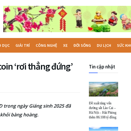
O DỤC
GIẢI TRÍ
CÔNG NGHỆ
XE
ĐỜI SỐNG
DU LỊCH
SỨC KH
coin ‘rơi thẳng đứng’
Tin cập nhật
Đề xuất tăng vốn
D trong ngày Giáng sinh 2025 đã
đường sắt Lào Cai –
Hà Nội – Hải Phòng
 khỏi bàng hoàng.
thêm 86.108 tỷ đồng