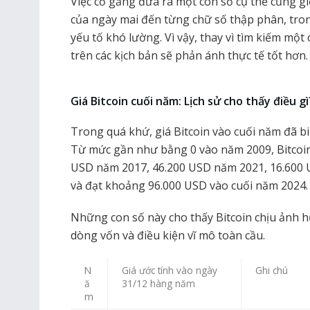
Việc cố gắng đưa ra một con số cụ thể cũng g
của ngày mai đến từng chữ số thập phân, trong 
yếu tố khó lường. Vì vậy, thay vì tìm kiếm một 
trên các kịch bản sẽ phản ánh thực tế tốt hơn.
Giá Bitcoin cuối năm: Lịch sử cho thấy điều gì
Trong quá khứ, giá Bitcoin vào cuối năm đã b
Từ mức gần như bằng 0 vào năm 2009, Bitcoin
USD năm 2017, 46.200 USD năm 2021, 16.600
và đạt khoảng 96.000 USD vào cuối năm 2024.
Những con số này cho thấy Bitcoin chịu ảnh hư
dòng vốn và điều kiện vĩ mô toàn cầu.
N
Giá ước tính vào ngày
Ghi chú
ă
31/12 hàng năm
m