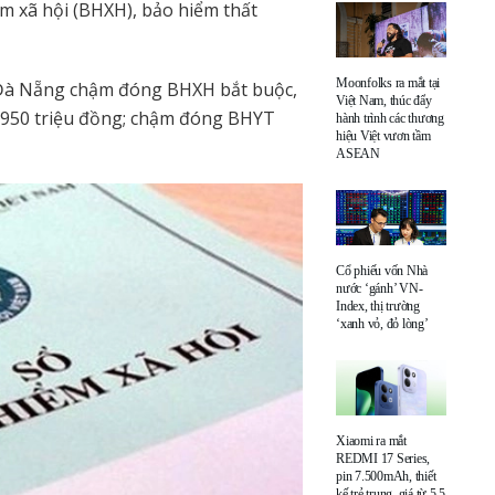
ểm xã hội (BHXH), bảo hiểm thất
Moonfolks ra mắt tại
 Đà Nẵng chậm đóng BHXH bắt buộc,
Việt Nam, thúc đẩy
 950 triệu đồng; chậm đóng BHYT
hành trình các thương
hiệu Việt vươn tầm
ASEAN
Cổ phiếu vốn Nhà
nước ‘gánh’ VN-
Index, thị trường
‘xanh vỏ, đỏ lòng’
Xiaomi ra mắt
REDMI 17 Series,
pin 7.500mAh, thiết
kế trẻ trung, giá từ 5,5