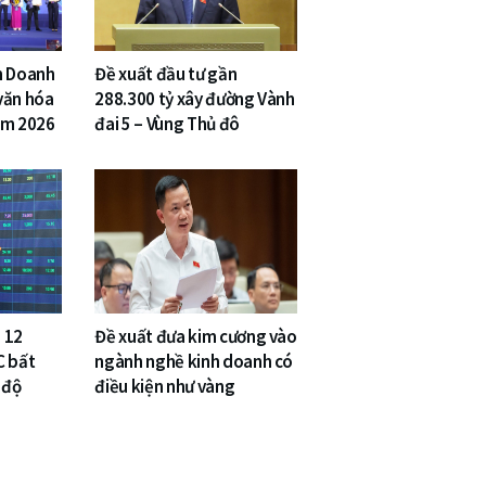
n Doanh
Đề xuất đầu tư gần
văn hóa
288.300 tỷ xây đường Vành
am 2026
đai 5 – Vùng Thủ đô
 12
Đề xuất đưa kim cương vào
C bất
ngành nghề kinh doanh có
 độ
điều kiện như vàng