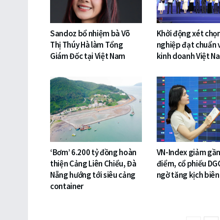
Sandoz bổ nhiệm bà Võ
Khởi động xét chọ
Thị Thúy Hà làm Tổng
nghiệp đạt chuẩn 
Giám Đốc tại Việt Nam
kinh doanh Việt N
‘Bơm’ 6.200 tỷ đồng hoàn
VN-Index giảm gần
thiện Cảng Liên Chiểu, Đà
điểm, cổ phiếu DG
Nẵng hướng tới siêu cảng
ngờ tăng kịch biên
container