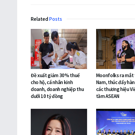
Related
Posts
Đề xuất giảm 30% thuế
Moonfolks ra mắt t
cho hộ, cá nhân kinh
Nam, thúc đẩy hàn
doanh, doanh nghiệp thu
các thương hiệu Vi
dưới 10 tỷ đồng
tầm ASEAN