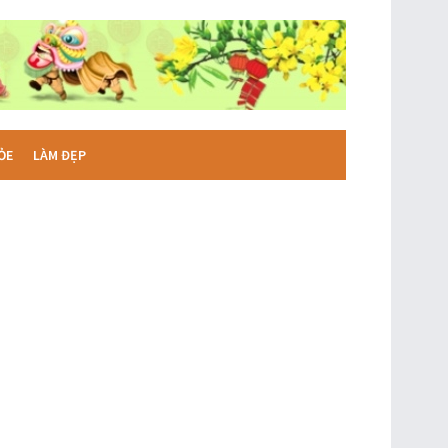
ỎE
LÀM ĐẸP