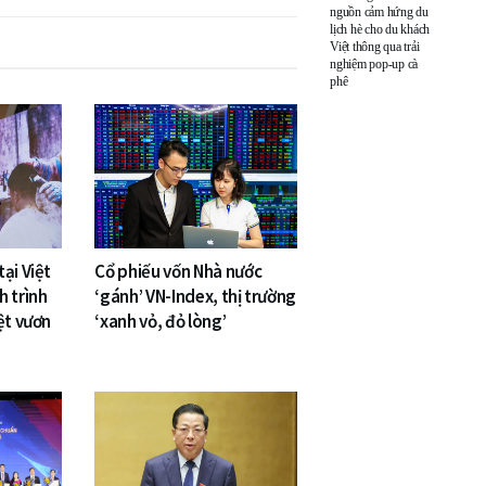
nguồn cảm hứng du
lịch hè cho du khách
Việt thông qua trải
nghiệm pop-up cà
phê
ại Việt
Cổ phiếu vốn Nhà nước
h trình
‘gánh’ VN-Index, thị trường
ệt vươn
‘xanh vỏ, đỏ lòng’