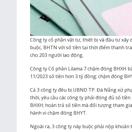
Công ty cổ phần vật tư, thiết bị và đầu tư xâ
buộc, BHTN với số tiền tại thời điểm thanh t
cho 203 người lao động.
Công ty Cổ phần Lilama 7 chậm đóng BHXH bắ
11/2023 số tiền hơn 3 tỷ đồng; chậm đóng BH
Cả 3 công ty đều bị UBND TP. Đà Nẵng xử phạt
thời, yêu cầu các công ty phải đóng đủ số ti
BHXH; hoàn trả số tiền mà đối tượng tham gia 
hành vi chậm đóng BHYT.
Ngoài ra, 3 công ty này buộc phải nộp khoản ti