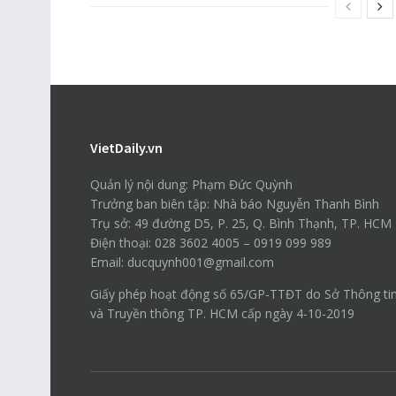
VietDaily.vn
Quản lý nội dung: Phạm Đức Quỳnh
Trưởng ban biên tập: Nhà báo Nguyễn Thanh Bình
Trụ sở: 49 đường D5, P. 25, Q. Bình Thạnh, TP. HCM
Điện thoại: 028 3602 4005 – 0919 099 989
Email: ducquynh001@gmail.com
Giấy phép hoạt động số 65/GP-TTĐT do Sở Thông ti
và Truyền thông TP. HCM cấp ngày 4-10-2019