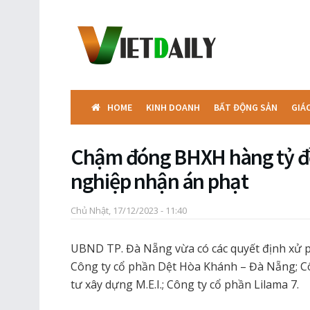
HOME
KINH DOANH
BẤT ĐỘNG SẢN
GIÁ
Chậm đóng BHXH hàng tỷ đ
nghiệp nhận án phạt
Chủ Nhật, 17/12/2023 - 11:40
UBND TP. Đà Nẵng vừa có các quyết định xử p
Công ty cổ phần Dệt Hòa Khánh – Đà Nẵng; Côn
tư xây dựng M.E.I.; Công ty cổ phần Lilama 7.