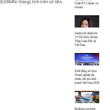
0,6984%/ tháng) tính trên số tiền,
ChatGPT, Claude, và
Gemini
Sandoz bổ nhiệm bà
Võ Thị Thúy Hà làm
Tổng Giám Đốc tại
Việt Nam
Khởi động xét chọn
Doanh nghiệp đạt
chuẩn văn hóa kinh
doanh Việt Nam 2026
Booking.com khơi