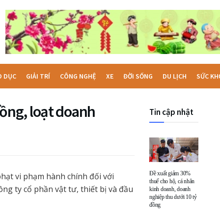
O DỤC
GIẢI TRÍ
CÔNG NGHỆ
XE
ĐỜI SỐNG
DU LỊCH
SỨC KH
ồng, loạt doanh
Tin cập nhật
Đề xuất giảm 30%
hạt vi phạm hành chính đối với
thuế cho hộ, cá nhân
g ty cổ phần vật tư, thiết bị và đầu
kinh doanh, doanh
nghiệp thu dưới 10 tỷ
đồng