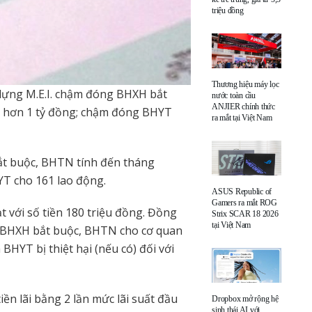
triệu đồng
Thương hiệu máy lọc
y dựng M.E.I. chậm đóng BHXH bắt
nước toàn cầu
ANJIER chính thức
ra hơn 1 tỷ đồng; chậm đóng BHYT
ra mắt tại Việt Nam
t buộc, BHTN tính đến tháng
YT cho 161 lao động.
ASUS Republic of
Gamers ra mắt ROG
 với số tiền 180 triệu đồng. Đồng
Strix SCAR 18 2026
tại Việt Nam
ền BHXH bắt buộc, BHTN cho cơ quan
BHYT bị thiệt hại (nếu có) đối với
ền lãi bằng 2 lần mức lãi suất đầu
Dropbox mở rộng hệ
sinh thái AI với