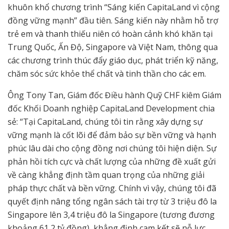
khuôn khổ chương trình “Sáng kiến CapitaLand vì cộng
đồng vững mạnh” đầu tiên. Sáng kiến này nhằm hỗ trợ
trẻ em và thanh thiếu niên có hoàn cảnh khó khăn tại
Trung Quốc, Ấn Độ, Singapore và Việt Nam, thông qua
các chương trình thúc đẩy giáo dục, phát triển kỹ năng,
chăm sóc sức khỏe thể chất và tinh thần cho các em.
Ông Tony Tan, Giám đốc Điều hành Quỹ CHF kiêm Giám
đốc Khối Doanh nghiệp CapitaLand Development chia
sẻ: “Tại CapitaLand, chúng tôi tin rằng xây dựng sự
vững mạnh là cốt lõi để đảm bảo sự bền vững và hạnh
phúc lâu dài cho cộng đồng nơi chúng tôi hiện diện. Sự
phản hồi tích cực và chất lượng của những đề xuất gửi
về càng khẳng định tầm quan trọng của những giải
pháp thực chất và bền vững. Chính vì vậy, chúng tôi đã
quyết định nâng tổng ngân sách tài trợ từ 3 triệu đô la
Singapore lên 3,4 triệu đô la Singapore
(tương đương
khoảng 61,2 tỷ đồng), khẳng định cam kết sẽ nỗ lực