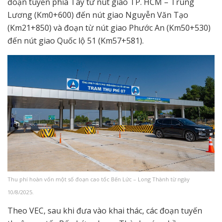
đoạn tuyến phía Tây từ nút giao TP. HCM – Trung
Lương (Km0+600) đến nút giao Nguyễn Văn Tạo
(Km21+850) và đoạn từ nút giao Phước An (Km50+530)
đến nút giao Quốc lộ 51 (Km57+581).
Thu phí hoàn vốn một số đoạn cao tốc Bến Lức – Long Thành từ ngày
10/8/2025.
Theo VEC, sau khi đưa vào khai thác, các đoạn tuyến