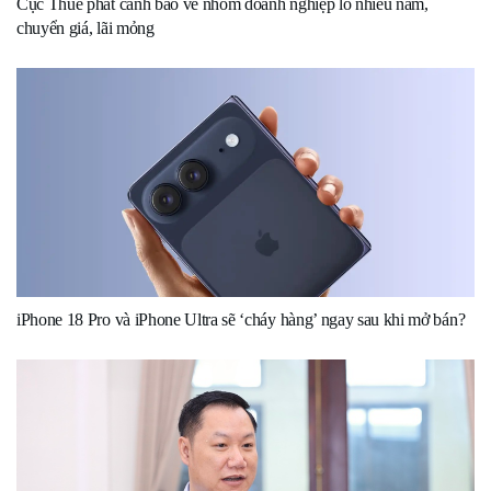
Cục Thuế phát cảnh báo về nhóm doanh nghiệp lỗ nhiều năm,
chuyển giá, lãi mỏng
iPhone 18 Pro và iPhone Ultra sẽ ‘cháy hàng’ ngay sau khi mở bán?