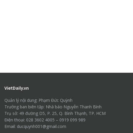
VietDaily.vn
Quản lý nội dung: Phạm Đức Quỳnh
Trưởng ban biên tập: Nhà báo Nguyễn Thanh Bình
Trụ sở: 49 đường D5, P. 25, Q. Bình Thạnh, TP. HCM
Điện thoại: 028 3602 4005 – 0919 099 989
Email: ducquynh001@gmail.com