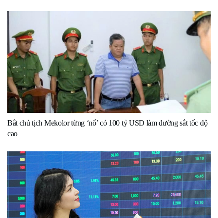
Bắt chủ tịch Mekolor từng ‘nổ’ có 100 tỷ USD làm đường sắt tốc độ
cao