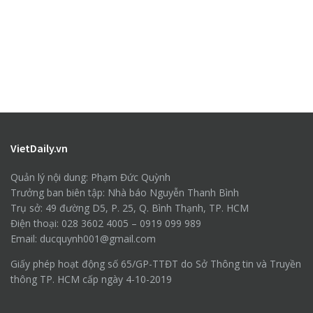
VietDaily.vn
Quản lý nội dung: Phạm Đức Quỳnh
Trưởng ban biên tập: Nhà báo Nguyễn Thanh Bình
Trụ sở: 49 đường D5, P. 25, Q. Bình Thạnh, TP. HCM
Điện thoại: 028 3602 4005 – 0919 099 989
Email: ducquynh001@gmail.com
Giấy phép hoạt động số 65/GP-TTĐT do Sở Thông tin và Truyền
thông TP. HCM cấp ngày 4-10-2019