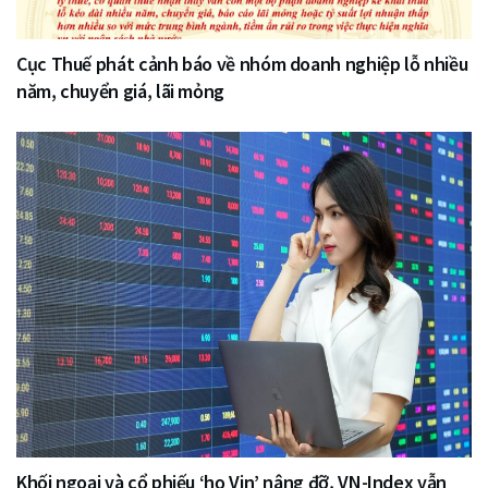
Cục Thuế phát cảnh báo về nhóm doanh nghiệp lỗ nhiều
năm, chuyển giá, lãi mỏng
Khối ngoại và cổ phiếu ‘họ Vin’ nâng đỡ, VN-Index vẫn