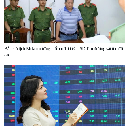
Bắt chủ tịch Mekolor từng ‘nổ’ có 100 tỷ USD làm đường sắt tốc độ
cao