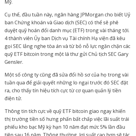
Mỹ.
Cụ thể, đầu tuần này, ngân hàng JPMorgan cho biết Uỷ
ban Chứng khoán và Giao dịch (SEC) có thể sẽ phê
duyệt quỹ hoán đổi danh mục (ETF) trong vài tháng tới.
4 thành viên Ủy ban Dịch vụ Tài chính Hạ viện đã kêu
gọi SEC lắng nghe tòa án và từ bỏ nỗ lực ngăn chặn các
quỹ ETF bitcoin trong một lá thư gửi Chủ tịch SEC Gary
Gensler.
Một số công ty cũng đã sửa đổi hồ sơ của họ trong vài
tuần qua để giải quyết những lo ngại trước đó SEC đặt
ra, cho thấy tín hiệu tích cực từ cơ quan quản lý tiền
điện tử.
Thông tin tích cực về quỹ ETF bitcoin giao ngay khiến
thị trường tiền số hưng phấn bất chấp việc lãi suất trái
phiếu kho bạc Mỹ kỳ hạn 10 năm đạt mức 5% lần đầu
tiên sau 16 năm. Thông thường, lợi suất cao hơn sẽ tác