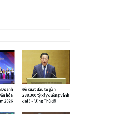
n Doanh
Đề xuất đầu tư gần
văn hóa
288.300 tỷ xây đường Vành
am 2026
đai 5 – Vùng Thủ đô