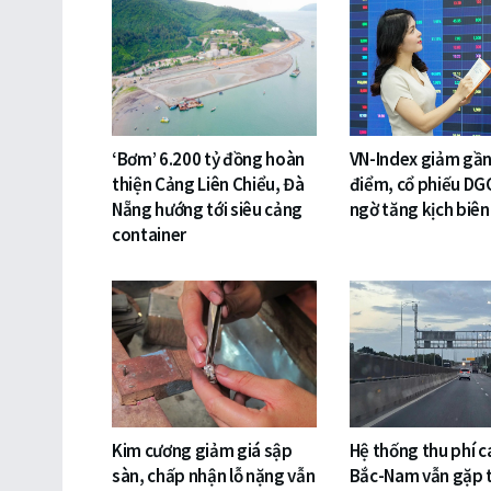
‘Bơm’ 6.200 tỷ đồng hoàn
VN-Index giảm gần
thiện Cảng Liên Chiểu, Đà
điểm, cổ phiếu DG
Nẵng hướng tới siêu cảng
ngờ tăng kịch biên
container
Kim cương giảm giá sập
Hệ thống thu phí c
sàn, chấp nhận lỗ nặng vẫn
Bắc-Nam vẫn gặp t