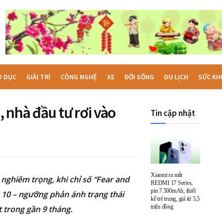
O DỤC
GIẢI TRÍ
CÔNG NGHỆ
XE
ĐỜI SỐNG
DU LỊCH
SỨC KH
 nhà đầu tư rơi vào
Tin cập nhật
Xiaomi ra mắt
 nghiêm trọng, khi chỉ số “Fear and
REDMI 17 Series,
pin 7.500mAh, thiết
 10 – ngưỡng phản ánh trạng thái
kế trẻ trung, giá từ 5,5
triệu đồng
 trong gần 9 tháng.