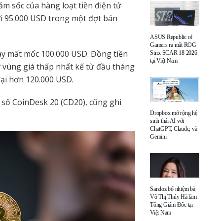
ảm sốc của hàng loạt tiền điện tử
ưới 95.000 USD trong một đợt bán
ASUS Republic of
Gamers ra mắt ROG
này mất mốc 100.000 USD. Đồng tiền
Strix SCAR 18 2026
tại Việt Nam
 ở vùng giá thấp nhất kể từ đầu tháng
đại hơn 120.000 USD.
 số CoinDesk 20 (CD20), cũng ghi
Dropbox mở rộng hệ
sinh thái AI với
ChatGPT, Claude, và
Gemini
Sandoz bổ nhiệm bà
Võ Thị Thúy Hà làm
Tổng Giám Đốc tại
Việt Nam