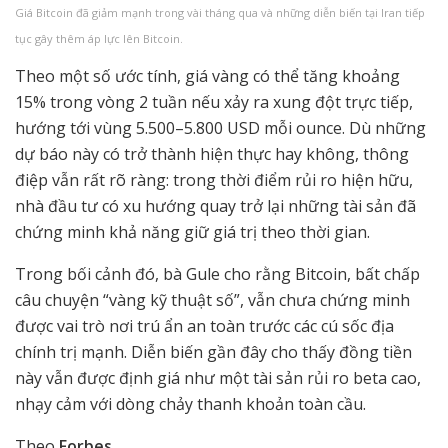
Giá Bitcoin đã giảm mạnh trong vài tháng qua và những diễn biến tại Iran tiếp
tục gây thêm áp lực lên Bitcoin.
Theo một số ước tính, giá vàng có thể tăng khoảng
15% trong vòng 2 tuần nếu xảy ra xung đột trực tiếp,
hướng tới vùng 5.500–5.800 USD mỗi ounce. Dù những
dự báo này có trở thành hiện thực hay không, thông
điệp vẫn rất rõ ràng: trong thời điểm rủi ro hiện hữu,
nhà đầu tư có xu hướng quay trở lại những tài sản đã
chứng minh khả năng giữ giá trị theo thời gian.
Trong bối cảnh đó, bà Gule cho rằng Bitcoin, bất chấp
câu chuyện “vàng kỹ thuật số”, vẫn chưa chứng minh
được vai trò nơi trú ẩn an toàn trước các cú sốc địa
chính trị mạnh. Diễn biến gần đây cho thấy đồng tiền
này vẫn được định giá như một tài sản rủi ro beta cao,
nhạy cảm với dòng chảy thanh khoản toàn cầu.
Theo
Forbes