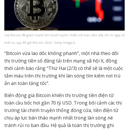
Giá Bitcoin đã giảm mạnh khi Israel tuyên chiến với Iran, làm dấy lên lo ngại về
một vụ sụp đổ giá Bitcoin. (Ảnh: Getty Images)
“Bitcoin vừa lao dốc không phanh”, một nhà theo dõi
thị trường tiền số đăng tải trên mạng xã hội X, đồng
thời cảnh báo rằng “Thứ Hai (2/3) có thể sẽ là một cuộc
tắm máu trên thị trường khi làn sóng tìm kiếm nơi trú
ẩn an toàn tăng tốc”.
Biến động giá Bitcoin khiến thị trường tiền điện tử
toàn cầu bốc hơi gần 70 tỷ USD. Trong bối cảnh các thị
trường tài chính truyền thống đóng cửa, tiền điện tử
chịu áp lực bán tháo mạnh nhất trong làn sóng né
tránh rủi ro ban đầu. Hệ quả là toàn thị trường ghi