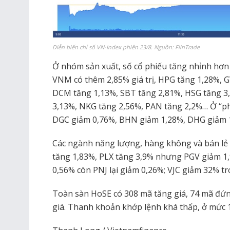
Diễn biến chỉ số VN-Index phiên 23/8. Nguồn: FiinTrade
Ở nhóm sản xuất, số cổ phiếu tăng nhỉnh hơn 
VNM có thêm 2,85% giá trị, HPG tăng 1,28%, G
DCM tăng 1,13%, SBT tăng 2,81%, HSG tăng 3
3,13%, NKG tăng 2,56%, PAN tăng 2,2%… Ở “phe
DGC giảm 0,76%, BHN giảm 1,28%, DHG giảm 
Các ngành năng lượng, hàng không và bán lẻ
tăng 1,83%, PLX tăng 3,9% nhưng PGV giảm 1
0,56% còn PNJ lại giảm 0,26%; VJC giảm 32% tr
Toàn sàn HoSE có 308 mã tăng giá, 74 mã đứn
giá. Thanh khoản khớp lệnh khá thấp, ở mức 1