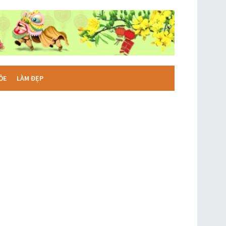
ỎE
LÀM ĐẸP