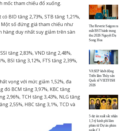
anh mốc tham chiếu đổ xuống.
 có BID tăng 2,73%, STB tăng 1,21%,
. Một số đứng giá tham chiếu như
The Reverie Saigon ra
n hàng duy nhất suy giảm trên sàn
mắt BST bánh trung
thu 2026 Nguyệt Dạ
Song Hoa
 SSI tăng 2,83%, VND tăng 2,48%,
1%, BSI tăng 3,12%, FTS tăng 2,39%,
VASEP khởi động
Triển lãm Thủy sản
thất vọng với mức giảm 1,52%, đa
Quốc tế VIETFISH
2026
rong đó BCM tăng 3,97%, KBC tăng
ăng 2,96%, TCH tăng 3,43%, NLG tăng
tăng 2,55%, HBC tăng 3,1%, TCD và
5 dự án xuất sắc nhận
1,5 tỷ kinh phí làm
phim từ Dự án phim
ngắn CJ