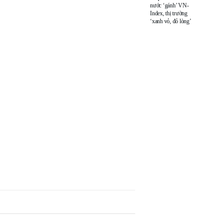
nước ‘gánh’ VN-
Index, thị trường
‘xanh vỏ, đỏ lòng’