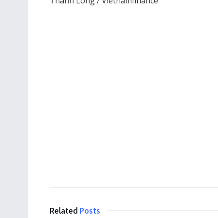
Thanh Long / Vietnamfinance
Related
Posts