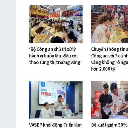
‘Bộ Công an chủ trì xử lý
Chuyển thông tin 
hành vi buôn lậu, đầu cơ,
Công an với 7 cá n
thao túng thị trường vàng’
vàng không rõ ng
hơn 2.000 tỷ
VASEP khởi động Triển lãm
Đề xuất giảm 30%