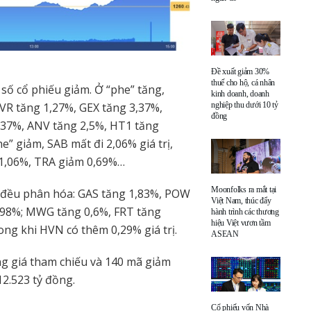
Đề xuất giảm 30%
thuế cho hộ, cá nhân
số cổ phiếu giảm. Ở “phe” tăng,
kinh doanh, doanh
VR tăng 1,27%, GEX tăng 3,37%,
nghiệp thu dưới 10 tỷ
đồng
,37%, ANV tăng 2,5%, HT1 tăng
” giảm, SAB mất đi 2,06% giá trị,
1,06%, TRA giảm 0,69%…
Moonfolks ra mắt tại
 đều phân hóa: GAS tăng 1,83%, POW
Việt Nam, thúc đẩy
,98%; MWG tăng 0,6%, FRT tăng
hành trình các thương
hiệu Việt vươn tầm
ong khi HVN có thêm 0,29% giá trị.
ASEAN
g giá tham chiếu và 140 mã giảm
2.523 tỷ đồng.
Cổ phiếu vốn Nhà