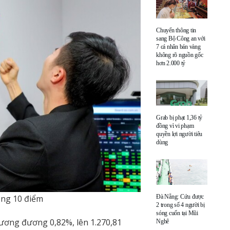
Chuyển thông tin
sang Bộ Công an với
7 cá nhân bán vàng
không rõ nguồn gốc
hơn 2.000 tỷ
Grab bị phạt 1,36 tỷ
đồng vì vi phạm
quyền lợi người tiêu
dùng
ăng 10 điểm
Đà Nẵng: Cứu được
2 trong số 4 người bị
sóng cuốn tại Mũi
tương đương 0,82%, lên 1.270,81
Nghê