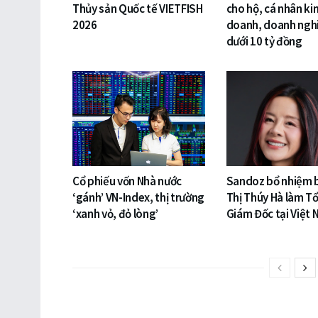
Thủy sản Quốc tế VIETFISH
cho hộ, cá nhân ki
2026
doanh, doanh ngh
dưới 10 tỷ đồng
Cổ phiếu vốn Nhà nước
Sandoz bổ nhiệm 
‘gánh’ VN-Index, thị trường
Thị Thúy Hà làm T
‘xanh vỏ, đỏ lòng’
Giám Đốc tại Việt