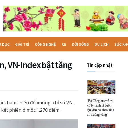
O DỤC
GIẢI TRÍ
CÔNG NGHỆ
XE
ĐỜI SỐNG
DU LỊCH
SỨC KH
n, VN-Index bật tăng
Tin cập nhật
‘Bộ Công an chủ trì
ốc tham chiếu đổ xuống, chỉ số VN-
xử lý hành vi buôn
 kết phiên ở mốc 1.270 điểm.
lậu, đầu cơ, thao túng
thị trường vàng’