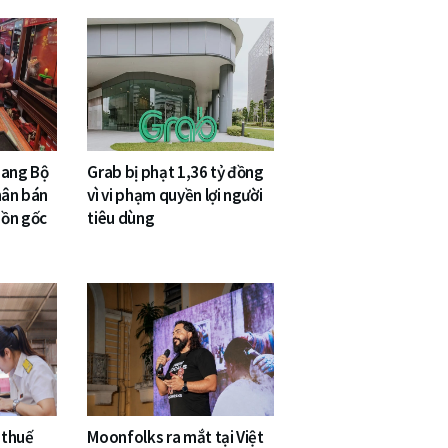
sang Bộ
Grab bị phạt 1,36 tỷ đồng
hân bán
vì vi phạm quyền lợi người
uồn gốc
tiêu dùng
 thuế
Moonfolks ra mắt tại Việt