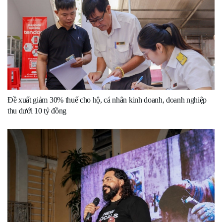
Đề xuất giảm 30% thuế cho hộ, cá nhân kinh doanh, doanh nghiệp
thu dưới 10 tỷ đồng