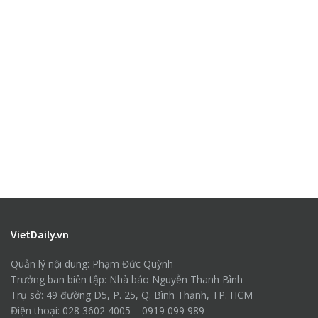
VietDaily.vn
Quản lý nội dung: Phạm Đức Quỳnh
Trưởng ban biên tập: Nhà báo Nguyễn Thanh Bình
Trụ sở: 49 đường D5, P. 25, Q. Bình Thạnh, TP. HCM
Điện thoại: 028 3602 4005 – 0919 099 989