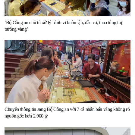
‘Bộ Công an chủ trì xử lý hành vi buôn lậu, đầu cơ, thao túng thị
trường vàng’
Chuyển thông tin sang Bộ Công an với 7 cá nhân bán vàng không rõ
nguồn gốc hơn 2.000 tỷ