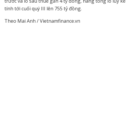
trước và lỗ sau thuế gần 4 tỷ đồng, nâng tổng lỗ lũy kế
tính tới cuối quý III lên 755 tỷ đồng.
Theo Mai Anh / Vietnamfinance.vn