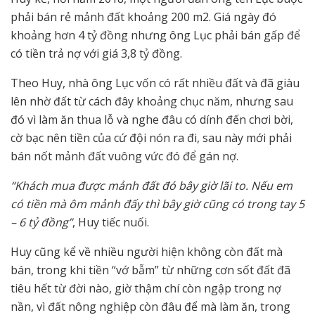
phải bán rẻ mảnh đất khoảng 200 m2. Giá ngày đó
khoảng hơn 4 tỷ đồng nhưng ông Lục phải bán gấp để
có tiền trả nợ với giá 3,8 tỷ đồng.
Theo Huy, nhà ông Lục vốn có rất nhiều đất và đã giàu
lên nhờ đất từ cách đây khoảng chục năm, nhưng sau
đó vì làm ăn thua lỗ và nghe đâu có dính đến chơi bời,
cờ bạc nên tiền của cứ đội nón ra đi, sau này mới phải
bán nốt mảnh đất vuông vức đó để gán nợ.
“Khách mua được mảnh đất đó bây giờ lãi to. Nếu em
có tiền mà ôm mảnh đấy thì bây giờ cũng có trong tay 5
– 6 tỷ đồng”
, Huy tiếc nuối.
Huy cũng kể về nhiều người hiện không còn đất mà
bán, trong khi tiền “vớ bẫm” từ những cơn sốt đất đã
tiêu hết từ đời nào, giờ thậm chí còn ngập trong nợ
nần, vì đất nông nghiệp còn đâu để mà làm ăn, trong