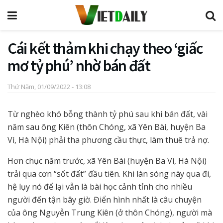
Cái kết thảm khi chạy theo ‘giấc
mơ tỷ phú’ nhờ bán đất
Thứ Năm, 01/09/2022 - 13:08
Từ nghèo khó bỗng thành tỷ phú sau khi bán đất, vài
năm sau ông Kiên (thôn Chóng, xã Yên Bài, huyện Ba
Vì, Hà Nội) phải tha phương cầu thực, làm thuê trả nợ.
Hơn chục năm trước, xã Yên Bài (huyện Ba Vì, Hà Nội)
trải qua cơn “sốt đất” đầu tiên. Khi làn sóng này qua đi,
hệ lụy nó để lại vẫn là bài học cảnh tỉnh cho nhiều
người đến tận bây giờ. Điển hình nhất là câu chuyện
của ông Nguyễn Trung Kiên (ở thôn Chóng), người mà