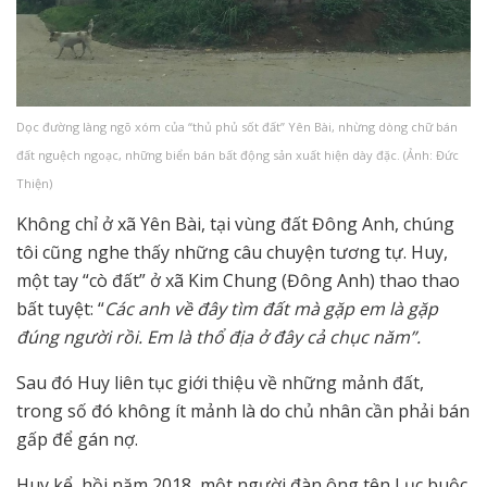
Dọc đường làng ngõ xóm của “thủ phủ sốt đất” Yên Bài, nhừng dòng chữ bán
đất nguệch ngoạc, những biển bán bất động sản xuất hiện dày đặc. (Ảnh: Đức
Thiện)
Không chỉ ở xã Yên Bài, tại vùng đất Đông Anh, chúng
tôi cũng nghe thấy những câu chuyện tương tự. Huy,
một tay “cò đất” ở xã Kim Chung (Đông Anh) thao thao
bất tuyệt: “
Các anh về đây tìm đất mà gặp em là gặp
đúng người rồi. Em là thổ địa ở đây cả chục năm”.
Sau đó Huy liên tục giới thiệu về những mảnh đất,
trong số đó không ít mảnh là do chủ nhân cần phải bán
gấp để gán nợ.
Huy kể, hồi năm 2018, một người đàn ông tên Lục buộc