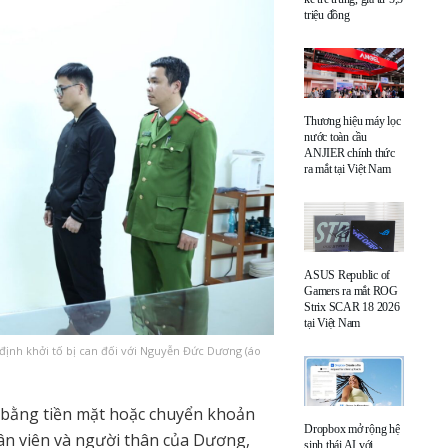
triệu đồng
Thương hiệu máy lọc
nước toàn cầu
ANJIER chính thức
ra mắt tại Việt Nam
ASUS Republic of
Gamers ra mắt ROG
Strix SCAR 18 2026
tại Việt Nam
định khởi tố bị can đối với Nguyễn Đức Dương (áo
 bằng tiền mặt hoặc chuyển khoản
Dropbox mở rộng hệ
ân viên và người thân của Dương,
sinh thái AI với