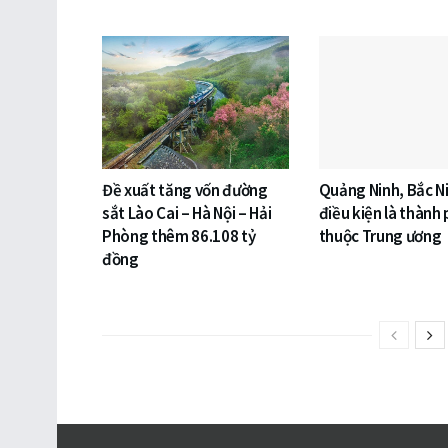
Đề xuất tăng vốn đường
Quảng Ninh, Bắc N
sắt Lào Cai – Hà Nội – Hải
điều kiện là thành 
Phòng thêm 86.108 tỷ
thuộc Trung ương
đồng