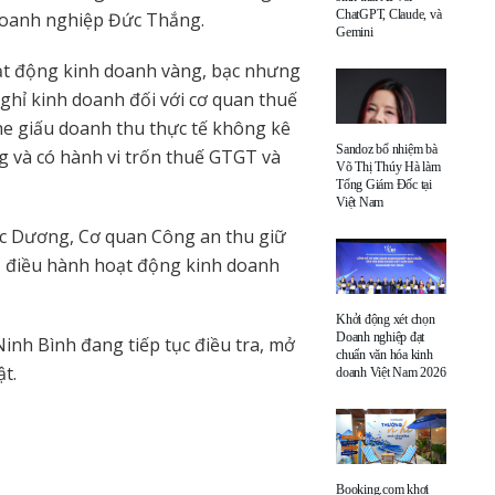
ChatGPT, Claude, và
doanh nghiệp Đức Thắng.
Gemini
oạt động kinh doanh vàng, bạc nhưng
hỉ kinh doanh đối với cơ quan thuế
he giấu doanh thu thực tế không kê
Sandoz bổ nhiệm bà
ng và có hành vi trốn thuế GTGT và
Võ Thị Thúy Hà làm
Tổng Giám Đốc tại
Việt Nam
ức Dương, Cơ quan Công an thu giữ
lý, điều hành hoạt động kinh doanh
Khởi động xét chọn
Doanh nghiệp đạt
inh Bình đang tiếp tục điều tra, mở
chuẩn văn hóa kinh
t.
doanh Việt Nam 2026
Booking.com khơi