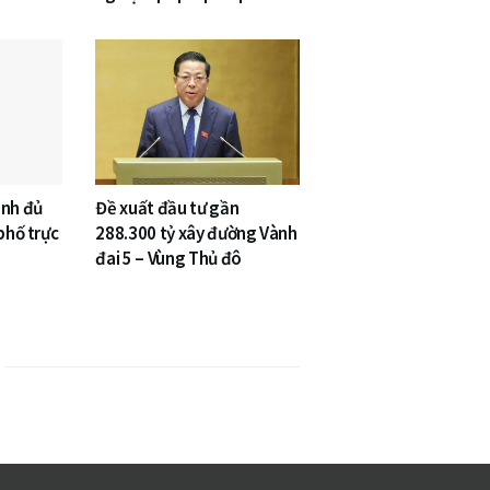
inh đủ
Đề xuất đầu tư gần
phố trực
288.300 tỷ xây đường Vành
đai 5 – Vùng Thủ đô