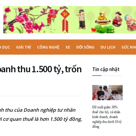
O DỤC
GIẢI TRÍ
CÔNG NGHỆ
XE
ĐỜI SỐNG
DU LỊCH
SỨC KH
anh thu 1.500 tỷ, trốn
Tin cập nhật
Đề xuất giảm 30%
nh thu của Doanh nghiệp tư nhân
thuế cho hộ, cá nhân
kinh doanh, doanh
 cơ quan thuế là hơn 1.500 tỷ đồng,
nghiệp thu dưới 10 tỷ
đồng