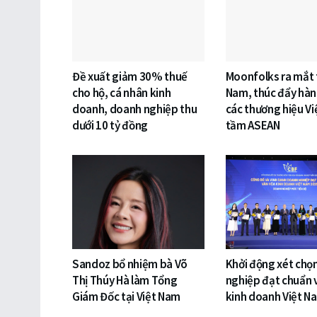
Đề xuất giảm 30% thuế
Moonfolks ra mắt t
cho hộ, cá nhân kinh
Nam, thúc đẩy hàn
doanh, doanh nghiệp thu
các thương hiệu Vi
dưới 10 tỷ đồng
tầm ASEAN
Sandoz bổ nhiệm bà Võ
Khởi động xét chọ
Thị Thúy Hà làm Tổng
nghiệp đạt chuẩn 
Giám Đốc tại Việt Nam
kinh doanh Việt N