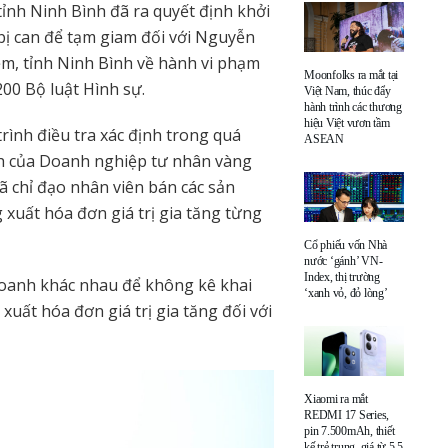
tỉnh Ninh Bình đã ra quyết định khởi
t bị can để tạm giam đối với Nguyễn
ệm, tỉnh Ninh Bình về hành vi phạm
Moonfolks ra mắt tại
200 Bộ luật Hình sự.
Việt Nam, thúc đẩy
hành trình các thương
hiệu Việt vươn tầm
rình điều tra xác định trong quá
ASEAN
nh của Doanh nghiệp tư nhân vàng
 chỉ đạo nhân viên bán các sản
uất hóa đơn giá trị gia tăng từng
Cổ phiếu vốn Nhà
nước ‘gánh’ VN-
Index, thị trường
doanh khác nhau để không kê khai
‘xanh vỏ, đỏ lòng’
uất hóa đơn giá trị gia tăng đối với
Xiaomi ra mắt
REDMI 17 Series,
pin 7.500mAh, thiết
kế trẻ trung, giá từ 5,5