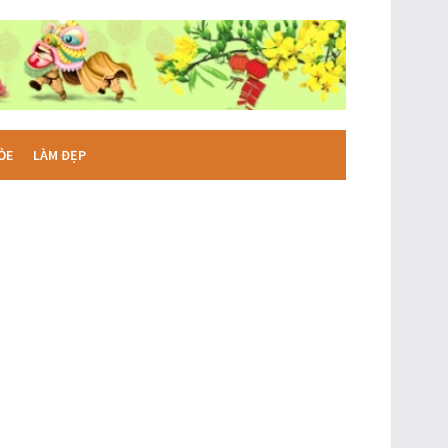
ỎE
LÀM ĐẸP