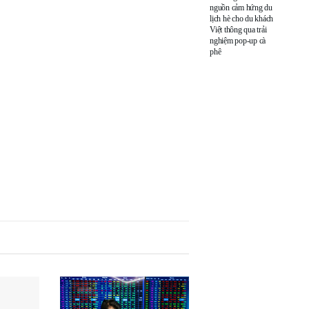
nguồn cảm hứng du
lịch hè cho du khách
Việt thông qua trải
nghiệm pop-up cà
phê