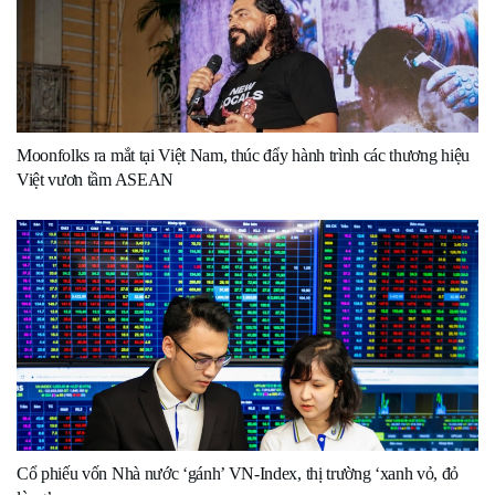
Moonfolks ra mắt tại Việt Nam, thúc đẩy hành trình các thương hiệu
Việt vươn tầm ASEAN
Cổ phiếu vốn Nhà nước ‘gánh’ VN-Index, thị trường ‘xanh vỏ, đỏ