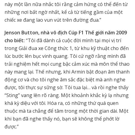
này một lần nữa nhắc tôi rằng cảm hứng có thể đến từ
những nơi bất ngờ nhất, kể cả từ tiếng gầm của một
chiếc xe đang lao vun vút trên đường đua.”
Jenson Button, nhà vô địch Cúp F1 Thế giới năm 2009
cho biết:
“Tôi đã dành cả cuộc đời mình tại mọi vị trí
trong Giải đua xe Công thức 1, từ khu kỹ thuật cho đến
lúc bước lên bục vinh quang. Tôi cứ ngỡ rằng mình đã
trải nghiệm hết mọi cung bậc cảm xúc mà môn thể thao
này mang lại. Thế nhưng, khi Armin bật đoạn âm thanh
động cơ và cho tôi nghe âm sắc đặc biệt mà anh nghe
được, tôi thực sự sững sờ. Tôi tua lại… và rồi nghe thấy
“Sting” vang lên rõ ràng. Một khoảnh khắc kỳ lạ nhưng
khá kỳ diệu với tôi. Hóa ra, có những thứ quá quen
thuộc mà ta chẳng để tâm trong một thời gian dài. Một
khi bạn đã nghe thấy nó, bạn sẽ không thể phớt lờ
được.”