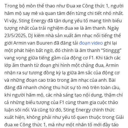
Trong bộ môn thể thao như Đua xe Công thức 1, người
hâm mộ say mê và quan tâm đến từng chi tiết nhỏ nhất.
Vì vậy, Sting Energy đã tận dụng yếu tố mang tính biểu
tượng nhất của trải nghiệm đua xe là âm thanh. Ngày
23/5/2025, DJ kiêm nhà sản xuất âm nhạc nổi tiếng thế
giới Armin van Buuren đã đăng tải
đoạn video
ghi lại
một phát hiện bất ngờ, đó chính là âm thanh “Stinggg”
vang vọng giữa tiếng gầm của động cơ F1. Khi tách các
lớp âm thanh từ đoạn ghi hình một chặng đua, Armin
nhận ra sự tương đồng kỳ lạ giữa âm sắc của động cơ
và những đoạn cao trào trong âm nhạc của anh. Bài
đăng đã nhanh chóng thu hút sự tò mò trên toàn cầu,
khi người hâm mộ, các nhà sáng tạo nội dung, thậm chí
cả những biểu tượng của F1 cùng tham gia cuộc thảo
luận sôi nổi. Và cũng từ đó, Sting Energy chính thức
xuất hiện, không phải như yếu tố quen thuộc trong Giải
đua xe Công thức 1, mà như một nhân tố mới đầy táo