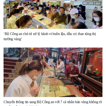
‘Bộ Công an chủ trì xử lý hành vi buôn lậu, đầu cơ, thao túng thị
trường vàng’
Chuyển thông tin sang Bộ Công an với 7 cá nhân bán vàng không rõ