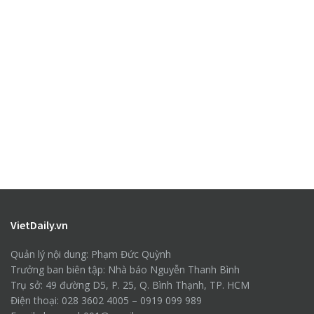
VietDaily.vn
Quản lý nội dung: Phạm Đức Quỳnh
Trưởng ban biên tập: Nhà báo Nguyễn Thanh Bình
Trụ sở: 49 đường D5, P. 25, Q. Bình Thạnh, TP. HCM
Điện thoại: 028 3602 4005 – 0919 099 989