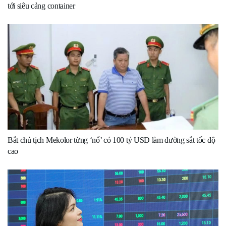
tới siêu cảng container
Bắt chủ tịch Mekolor từng ‘nổ’ có 100 tỷ USD làm đường sắt tốc độ
cao