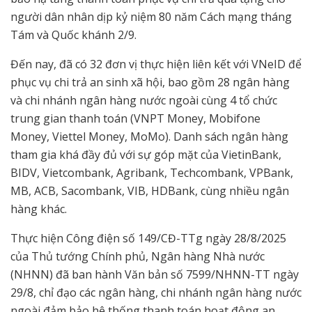
người dân nhân dịp kỷ niệm 80 năm Cách mạng tháng
Tám và Quốc khánh 2/9.
Đến nay, đã có 32 đơn vị thực hiện liên kết với VNeID để
phục vụ chi trả an sinh xã hội, bao gồm 28 ngân hàng
và chi nhánh ngân hàng nước ngoài cùng 4 tổ chức
trung gian thanh toán (VNPT Money, Mobifone
Money, Viettel Money, MoMo). Danh sách ngân hàng
tham gia khá đầy đủ với sự góp mặt của VietinBank,
BIDV, Vietcombank, Agribank, Techcombank, VPBank,
MB, ACB, Sacombank, VIB, HDBank, cùng nhiều ngân
hàng khác.
Thực hiện Công điện số 149/CĐ-TTg ngày 28/8/2025
của Thủ tướng Chính phủ, Ngân hàng Nhà nước
(NHNN) đã ban hành Văn bản số 7599/NHNN-TT ngày
29/8, chỉ đạo các ngân hàng, chi nhánh ngân hàng nước
ngoài đảm bảo hệ thống thanh toán hoạt động an