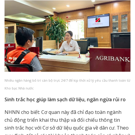
Nhiều ngân hàng bố trí cán bộ trực 24/7 để kịp thời xử lý yêu cầu thanh toán từ
Kho bạc Nhà nước
Sinh trắc học giúp làm sạch dữ liệu, ngăn ngừa rủi ro
NHNN cho biết: Cơ quan này đã chỉ đạo toàn ngành
chủ động triển khai thu thập và đối chiếu thông tin
sinh trắc học với Cơ sở dữ liệu quốc gia về dân cư. Theo