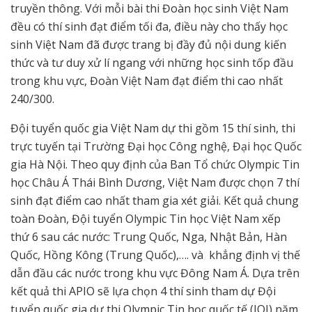
truyền thông. Với mỗi bài thi Đoàn học sinh Việt Nam
đều có thí sinh đạt điểm tối đa, điều này cho thấy học
sinh Việt Nam đã được trang bị đầy đủ nội dung kiến
thức và tư duy xử lí ngang với những học sinh tốp đầu
trong khu vực, Đoàn Việt Nam đạt điểm thi cao nhất
240/300.
Đội tuyển quốc gia Việt Nam dự thi gồm 15 thí sinh, thi
trực tuyến tại Trường Đại học Công nghệ, Đại học Quốc
gia Hà Nội. Theo quy định của Ban Tổ chức Olympic Tin
học Châu Á Thái Bình Dương, Việt Nam được chọn 7 thí
sinh đạt điểm cao nhất tham gia xét giải. Kết quả chung
toàn Đoàn, Đội tuyển Olympic Tin học Việt Nam xếp
thứ 6 sau các nước: Trung Quốc, Nga, Nhật Bản, Hàn
Quốc, Hồng Kông (Trung Quốc),…. và khẳng định vị thế
dẫn đầu các nước trong khu vực Đông Nam Á. Dựa trên
kết quả thi APIO sẽ lựa chọn 4 thí sinh tham dự Đội
tuyển quốc gia dự thi Olympic Tin học quốc tế (IOI) năm