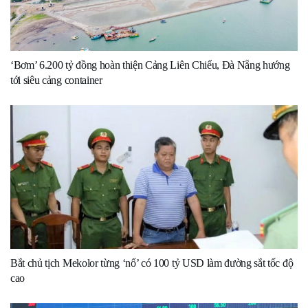
‘Bơm’ 6.200 tỷ đồng hoàn thiện Cảng Liên Chiểu, Đà Nẵng hướng
tới siêu cảng container
Bắt chủ tịch Mekolor từng ‘nổ’ có 100 tỷ USD làm đường sắt tốc độ
cao