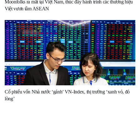
Moonfolks ra mắt tại Việt Nam, thúc đẩy hành trình các thương hiệu
Việt vươn tầm ASEAN
Cổ phiếu vốn Nhà nước ‘gánh’ VN-Index, thị trường ‘xanh vỏ, đỏ
lòng’