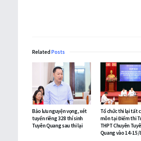
Related
Posts
Bảo lưu nguyện vọng, xét
Tổ chức thi lại tất 
tuyển riêng 328 thí sinh
môn tại Điểm thi 
Tuyên Quang sau thi lại
THPT Chuyên Tuy
Quang vào 14-15/