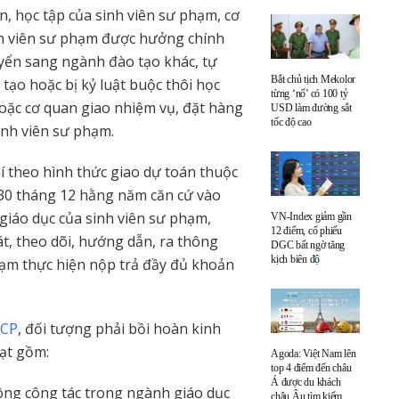
n, học tập của sinh viên sư phạm, cơ
nh viên sư phạm được hưởng chính
yển sang ngành đào tạo khác, tự
Bắt chủ tịch Mekolor
tạo hoặc bị kỷ luật buộc thôi học
từng ‘nổ’ có 100 tỷ
oặc cơ quan giao nhiệm vụ, đặt hàng
USD làm đường sắt
tốc độ cao
inh viên sư phạm.
í theo hình thức giao dự toán thuộc
 30 tháng 12 hằng năm căn cứ vào
giáo dục của sinh viên sư phạm,
VN-Index giảm gần
12 điểm, cổ phiếu
t, theo dõi, hướng dẫn, ra thông
DGC bất ngờ tăng
kịch biên độ
phạm thực hiện nộp trả đầy đủ khoản
-CP
, đối tượng phải bồi hoàn kinh
oạt gồm:
Agoda: Việt Nam lên
top 4 điểm đến châu
Á được du khách
ông công tác trong ngành giáo dục
châu Âu tìm kiếm