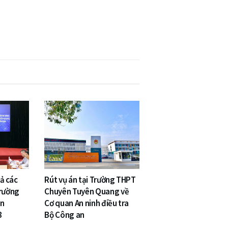
cả các
Rút vụ án tại Trường THPT
Trường
Chuyên Tuyên Quang về
ên
Cơ quan An ninh điều tra
8
Bộ Công an