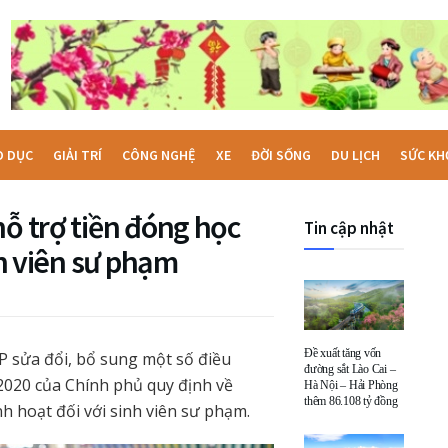
O DỤC
GIẢI TRÍ
CÔNG NGHỆ
XE
ĐỜI SỐNG
DU LỊCH
SỨC KH
hỗ trợ tiền đóng học
Tin cập nhật
nh viên sư phạm
Đề xuất tăng vốn
 sửa đổi, bổ sung một số điều
đường sắt Lào Cai –
020 của Chính phủ quy định về
Hà Nội – Hải Phòng
thêm 86.108 tỷ đồng
nh hoạt đối với sinh viên sư phạm.