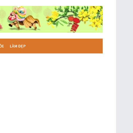
ỎE
LÀM ĐẸP