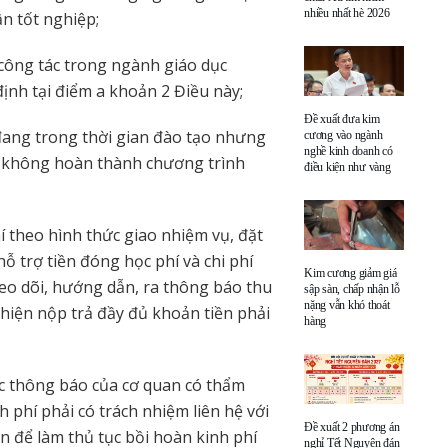
nhiều nhất hè 2026
n tốt nghiệp;
công tác trong ngành giáo dục
ịnh tại điểm a khoản 2 Điều này;
Đề xuất đưa kim
đang trong thời gian đào tạo nhưng
cương vào ngành
nghề kinh doanh có
, không hoàn thành chương trình
điều kiện như vàng
í theo hình thức giao nhiệm vụ, đặt
ỗ trợ tiền đóng học phí và chi phí
Kim cương giảm giá
heo dõi, hướng dẫn, ra thông báo thu
sập sàn, chấp nhận lỗ
nặng vẫn khó thoát
 hiện nộp trả đầy đủ khoản tiền phải
hàng
c thông báo của cơ quan có thẩm
 phí phải có trách nhiệm liên hệ với
Đề xuất 2 phương án
n để làm thủ tục bồi hoàn kinh phí
nghỉ Tết Nguyên đán