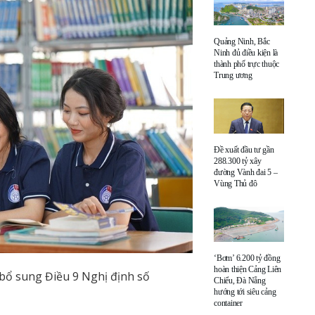
Quảng Ninh, Bắc
Ninh đủ điều kiện là
thành phố trực thuộc
Trung ương
Đề xuất đầu tư gần
288.300 tỷ xây
đường Vành đai 5 –
Vùng Thủ đô
‘Bơm’ 6.200 tỷ đồng
hoàn thiện Cảng Liên
bổ sung Điều 9 Nghị định số
Chiểu, Đà Nẵng
hướng tới siêu cảng
container