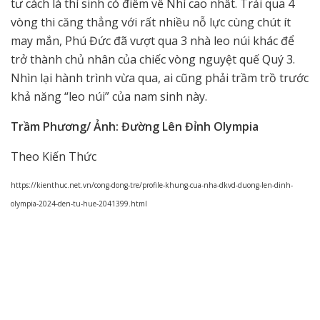
tư cách là thí sinh có điểm về Nhì cao nhất. Trải qua 4
vòng thi căng thẳng với rất nhiều nỗ lực cùng chút ít
may mắn, Phú Đức đã vượt qua 3 nhà leo núi khác để
trở thành chủ nhân của chiếc vòng nguyệt quế Quý 3.
Nhìn lại hành trình vừa qua, ai cũng phải trầm trồ trước
khả năng “leo núi” của nam sinh này.
Trầm Phương/ Ảnh: Đường Lên Đỉnh Olympia
Theo Kiến Thức
https://kienthuc.net.vn/cong-dong-tre/profile-khung-cua-nha-dkvd-duong-len-dinh-
olympia-2024-den-tu-hue-2041399.html