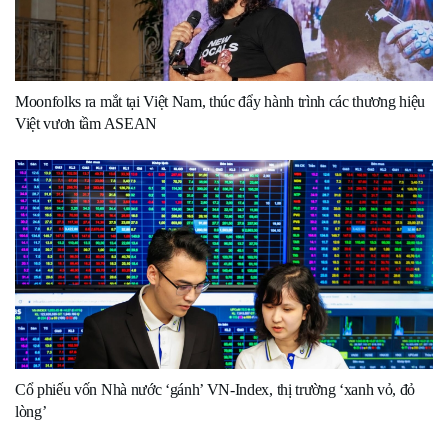
Moonfolks ra mắt tại Việt Nam, thúc đẩy hành trình các thương hiệu
Việt vươn tầm ASEAN
Cổ phiếu vốn Nhà nước ‘gánh’ VN-Index, thị trường ‘xanh vỏ, đỏ
lòng’