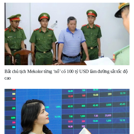
Bắt chủ tịch Mekolor từng ‘nổ’ có 100 tỷ USD làm đường sắt tốc độ
cao