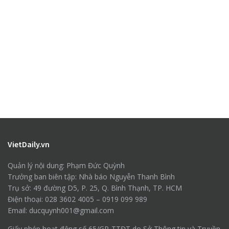
VietDaily.vn
Quản lý nội dung: Phạm Đức Quỳnh
Trưởng ban biên tập: Nhà báo Nguyễn Thanh Bình
Trụ sở: 49 đường D5, P. 25, Q. Bình Thạnh, TP. HCM
Điện thoại: 028 3602 4005 – 0919 099 989
Email: ducquynh001@gmail.com
Giấy phép hoạt động số 65/GP-TTĐT do Sở Thông tin và Truyền