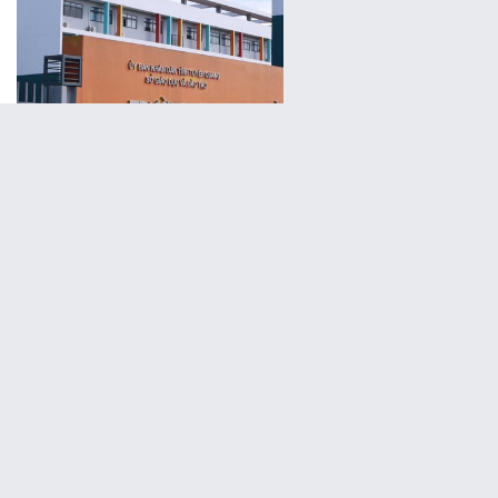
Bộ GD&ĐT phản hồi về đề nghị cho thí sinh thi lại môn
Toán của Tuyên Quang