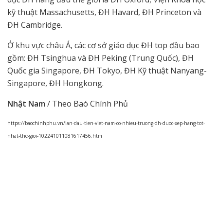
kỹ thuật Massachusetts, ĐH Havard, ĐH Princeton và
ĐH Cambridge.
Ở khu vực châu Á, các cơ sở giáo dục ĐH top đầu bao
gồm: ĐH Tsinghua và ĐH Peking (Trung Quốc), ĐH
Quốc gia Singapore, ĐH Tokyo, ĐH Kỹ thuật Nanyang-
Singapore, ĐH Hongkong.
Nhật Nam
/ Theo Baó Chính Phủ
https://baochinhphu.vn/lan-dau-tien-viet-nam-co-nhieu-truong-dh-duoc-xep-hang-tot-
nhat-the-gioi-102241011081617456.htm