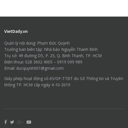
VietDaily.vn
Quản lý nội dung: Phạm Đức Quỳnh
Trưởng ban biên tập: Nhà báo Nguyễn Thanh Bình
Trụ sở: 49 đường D5, P. 25, Q. Bình Thạnh, TP. HCM
Điện thoại: 028 3602 4005 – 0919 099 989
Email: ducquynh001@gmail.com
Giấy phép hoạt động số 65/GP-TTĐT do Sở Thông tin và Truyền
thông TP. HCM cấp ngày 4-10-2019