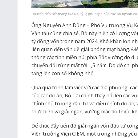
Dự kiến đến hết tháng 6/2024, tỷ lệ giải ngân của các bộ ngành có
Ông Nguyễn Anh Dũng – Phó Vụ trưởng Vụ Kế
Vận tải) cũng chia sẻ, Bộ này hiện có lượng v
tỷ đồng vốn trong năm 2024. Khó khăn lớn nhấ
liên quan đến vấn đề giải phóng mặt bằng. Đi
thông các tỉnh miền núi phía Bắc vướng do đi 
chuyển đổi rừng mất tới 1,5 năm. Do đó chi p
tăng lên con số không nhỏ.
Qua quá trình làm việc với các địa phương, các
của các dự án, Bộ Tài chính thấy nổi lên các v
chỉnh chủ trương đầu tư và điều chỉnh dự án; 
thực hiện và giải ngân; vướng mắc do thiếu kế
Để thúc đẩy tiến độ giải ngân vốn đầu tư cô
Viện trưởng Viện CIEM, một trong những yếu t