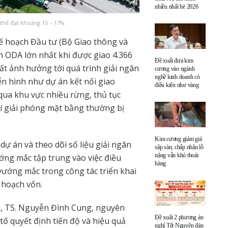
nhiều nhất hè 2026
 thể đạt khoảng 15 – 17%.
 hoạch Đầu tư (Bộ Giao thông và
ốn ODA lớn nhất khi được giao 4.366
Đề xuất đưa kim
t ảnh hưởng tới quá trình giải ngân
cương vào ngành
nghề kinh doanh có
ển hình như dự án kết nối giao
điều kiện như vàng
qua khu vực nhiều rừng, thủ tục
hí giải phóng mặt bằng thường bị
Kim cương giảm giá
 dự án và theo dõi số liệu giải ngân
sập sàn, chấp nhận lỗ
nặng vẫn khó thoát
ướng mắc tập trung vào việc điều
hàng
vướng mắc trong công tác triển khai
 hoạch vốn.
ng, TS. Nguyễn Đình Cung, nguyên
Đề xuất 2 phương án
ố quyết định tiến độ và hiệu quả
nghỉ Tết Nguyên đán