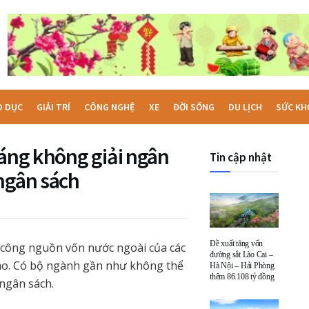
O DỤC
GIẢI TRÍ
CÔNG NGHỆ
XE
ĐỜI SỐNG
DU LỊCH
SỨC KH
háng không giải ngân
Tin cập nhật
ngân sách
Đề xuất tăng vốn
ư công nguồn vốn nước ngoài của các
đường sắt Lào Cai –
iao. Có bộ ngành gần như không thể
Hà Nội – Hải Phòng
thêm 86.108 tỷ đồng
 ngân sách.