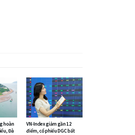
ng hoàn
VN-Index giảm gần 12
iểu, Đà
điểm, cổ phiếu DGC bất