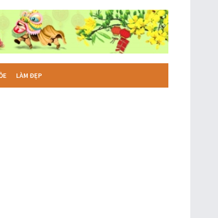
ỎE
LÀM ĐẸP