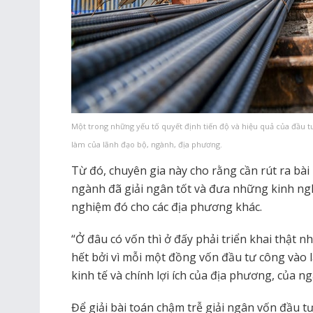
Một trong những yếu tố quyết định tiến độ và hiệu quả của đầu t
làm của lãnh đạo bộ, ngành, địa phương.
Từ đó, chuyên gia này cho rằng cần rút ra bà
ngành đã giải ngân tốt và đưa những kinh n
nghiệm đó cho các địa phương khác.
“Ở đâu có vốn thì ở đấy phải triển khai thật n
hết bởi vì mỗi một đồng vốn đầu tư công vào là
kinh tế và chính lợi ích của địa phương, của n
Để giải bài toán chậm trễ giải ngân vốn đầu t