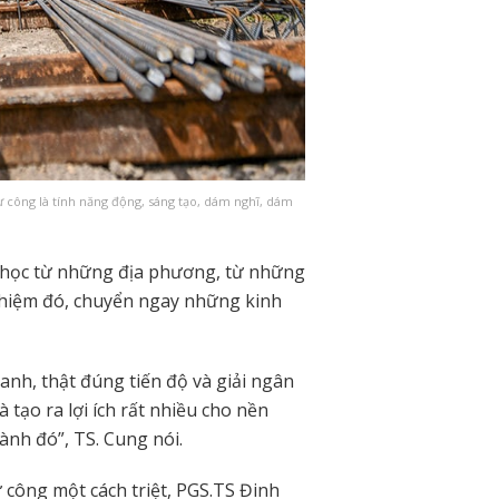
ư công là tính năng động, sáng tạo, dám nghĩ, dám
i học từ những địa phương, từ những
ghiệm đó, chuyển ngay những kinh
hanh, thật đúng tiến độ và giải ngân
 tạo ra lợi ích rất nhiều cho nền
gành đó”, TS. Cung nói.
ư công một cách triệt, PGS.TS Đinh