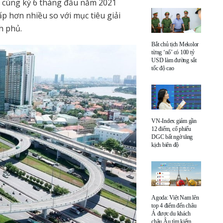
i cùng kỳ 6 tháng đầu năm 2021
ấp hơn nhiều so với mục tiêu giải
h phủ.
Bắt chủ tịch Mekolor
từng ‘nổ’ có 100 tỷ
USD làm đường sắt
tốc độ cao
VN-Index giảm gần
12 điểm, cổ phiếu
DGC bất ngờ tăng
kịch biên độ
Agoda: Việt Nam lên
top 4 điểm đến châu
Á được du khách
châu Âu tìm kiếm