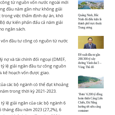
ư công từ nguồn vốn nước ngoài mới
tháng đầu năm gần như không giải
trong việc thẩm định dự án, khó
Quảng Ninh, Bắc
Ninh đủ điều kiện là
 Bộ dự kiến phấn đấu cả năm giải
thành phố trực thuộc
Trung ương
cho ngân sách.
ân vốn đầu tư công có nguồn từ nước
Đề xuất đầu tư gần
 nợ và tài chính đối ngoại (DMEF,
288.300 tỷ xây
đường Vành đai 5 –
, tỷ lệ giải ngân đầu tư công nguồn
Vùng Thủ đô
% kế hoạch vốn được giao.
 của các bộ ngành có thể đạt khoảng
 năm trong thời kỳ 2021-2023.
‘Bơm’ 6.200 tỷ đồng
hoàn thiện Cảng Liên
 tỷ lệ giải ngân của các bộ ngành 6
Chiểu, Đà Nẵng
hướng tới siêu cảng
6 tháng đầu năm 2023 (27,2%), 6
container