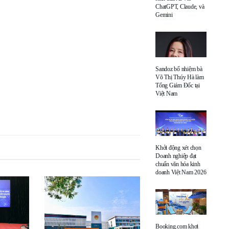
ChatGPT, Claude, và
Gemini
Sandoz bổ nhiệm bà
Võ Thị Thúy Hà làm
Tổng Giám Đốc tại
Việt Nam
Khởi động xét chọn
Doanh nghiệp đạt
chuẩn văn hóa kinh
doanh Việt Nam 2026
Booking.com khơi