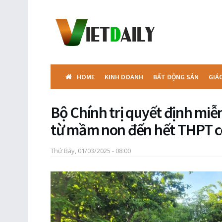
HOME
KINH DOANH
BẤT ĐỘNG SẢN
GIÁ
Bộ Chính trị quyết định miễ
từ mầm non đến hết THPT c
Thứ Bảy, 01/03/2025 - 08:00