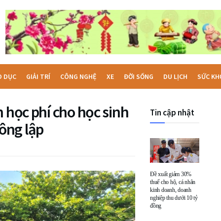
O DỤC
GIẢI TRÍ
CÔNG NGHỆ
XE
ĐỜI SỐNG
DU LỊCH
SỨC KH
n học phí cho học sinh
Tin cập nhật
ông lập
Đề xuất giảm 30%
thuế cho hộ, cá nhân
kinh doanh, doanh
nghiệp thu dưới 10 tỷ
đồng