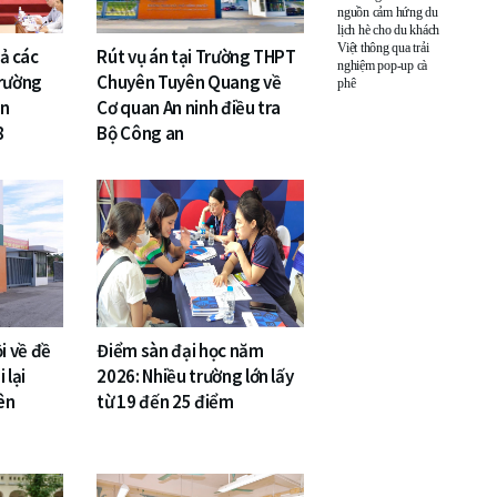
nguồn cảm hứng du
lịch hè cho du khách
Việt thông qua trải
cả các
Rút vụ án tại Trường THPT
nghiệm pop-up cà
Trường
Chuyên Tuyên Quang về
phê
ên
Cơ quan An ninh điều tra
8
Bộ Công an
i về đề
Điểm sàn đại học năm
 lại
2026: Nhiều trường lớn lấy
ên
từ 19 đến 25 điểm