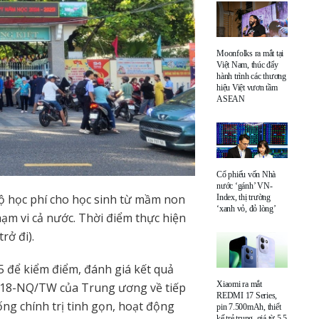
Moonfolks ra mắt tại
Việt Nam, thúc đẩy
hành trình các thương
hiệu Việt vươn tầm
ASEAN
Cổ phiếu vốn Nhà
nước ‘gánh’ VN-
bộ học phí cho học sinh từ mầm non
Index, thị trường
‘xanh vỏ, đỏ lòng’
ạm vi cả nước. Thời điểm thực hiện
rở đi).
5 để kiểm điểm, đánh giá kết quả
Xiaomi ra mắt
ết 18-NQ/TW của Trung ương về tiếp
REDMI 17 Series,
ống chính trị tinh gọn, hoạt động
pin 7.500mAh, thiết
kế trẻ trung, giá từ 5,5