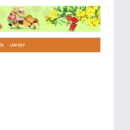
ỎE
LÀM ĐẸP