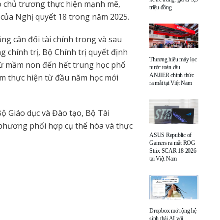
ao chủ trương thực hiện mạnh mẽ,
triệu đồng
 của Nghị quyết 18 trong năm 2025.
ng cân đối tài chính trong và sau
 chính trị, Bộ Chính trị quyết định
Thương hiệu máy lọc
 từ mầm non đến hết trung học phổ
nước toàn cầu
ANJIER chính thức
ểm thực hiện từ đầu năm học mới
ra mắt tại Việt Nam
Bộ Giáo dục và Đào tạo, Bộ Tài
 phương phối hợp cụ thể hóa và thực
ASUS Republic of
Gamers ra mắt ROG
Strix SCAR 18 2026
tại Việt Nam
Dropbox mở rộng hệ
sinh thái AI với