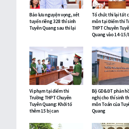
Bảo lưu nguyện vọng, xét
Tổ chức thi lại tất 
tuyển riêng 328 thí sinh
môn tại Điểm thi 
Tuyên Quang sau thi lại
THPT Chuyên Tuy
Quang vào 14-15/
Vi phạm tại điểm thi
Bộ GD&ĐT phản hồ
Trường THPT Chuyên
nghị cho thí sinh thi
Tuyên Quang: Khởi tố
môn Toán của Tuy
thêm 15 bị can
Quang