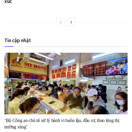
xúc
Tin cập nhật
‘Bộ Công an chủ trì xử lý hành vi buôn lậu, đầu cơ, thao túng thị
trường vàng’