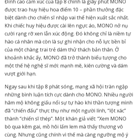
Đỉnh cao cảm xúc của tập 8 chính là giây phút MONO
được trao huy hiệu hoa điểm 10 – phần thưởng đặc
biệt dành cho chiến sĩ nhập vai thể hiện xuất sắc nhất.
Khi chiếc huy hiệu được cài lên ngực áo, MONO nở nụ
cười rạng rỡ xen lẫn xúc động. Đó không chỉ là niềm tự
hào cá nhân mà còn là sự ghi nhận cho nỗ lực bền bỉ
của một chàng trai trẻ dám thử thách bản thân. Ở
khoảnh khắc ấy, MONO đã trở thành biểu tượng cho
một thế hệ nghệ sĩ mới: mạnh mẽ, kiên cường và dám
vượt giới hạn.
Ngay sau khi tập 8 phát sóng, mạng xã hội tràn ngập
những bình luận tích cực dành cho MONO. Nhiều người
hâm mộ không giấu nổi sự tự hào khi thần tượng mình
đã “chiến đấu” thực thụ như một người lính, “lột xác”
thành “chiến sĩ thép”. Một khán giả viết: “Xem MONO
bò qua kẽm gai, mồ hôi lấm lem mà thấy thương vô
cùng. Nhưng cũng chính vì thế mà càng ngưỡng mộ ý