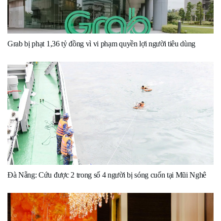
Grab bị phạt 1,36 tỷ đồng vì vi phạm quyền lợi người tiêu dùng
Đà Nẵng: Cứu được 2 trong số 4 người bị sóng cuốn tại Mũi Nghê