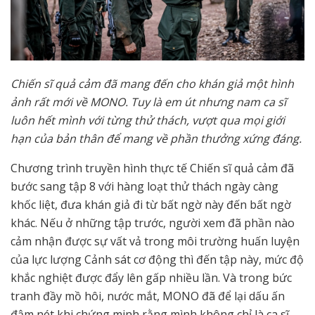
Chiến sĩ quả cảm đã mang đến cho khán giả một hình
ảnh rất mới về MONO. Tuy là em út nhưng nam ca sĩ
luôn hết mình với từng thử thách, vượt qua mọi giới
hạn của bản thân để mang về phần thưởng xứng đáng.
Chương trình truyền hình thực tế Chiến sĩ quả cảm đã
bước sang tập 8 với hàng loạt thử thách ngày càng
khốc liệt, đưa khán giả đi từ bất ngờ này đến bất ngờ
khác. Nếu ở những tập trước, người xem đã phần nào
cảm nhận được sự vất vả trong môi trường huấn luyện
của lực lượng Cảnh sát cơ động thì đến tập này, mức độ
khắc nghiệt được đẩy lên gấp nhiều lần. Và trong bức
tranh đầy mồ hôi, nước mắt, MONO đã để lại dấu ấn
đậm nét khi chứng minh rằng mình không chỉ là ca sĩ