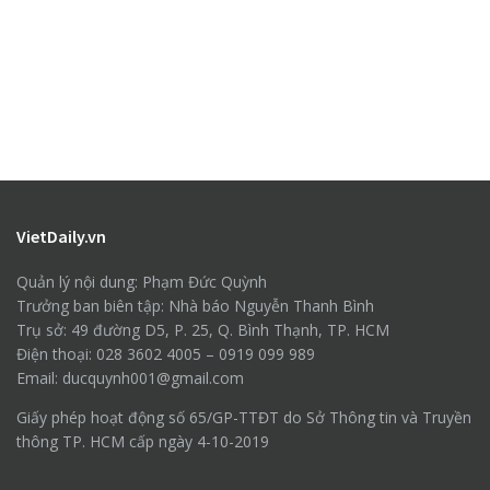
VietDaily.vn
Quản lý nội dung: Phạm Đức Quỳnh
Trưởng ban biên tập: Nhà báo Nguyễn Thanh Bình
Trụ sở: 49 đường D5, P. 25, Q. Bình Thạnh, TP. HCM
Điện thoại: 028 3602 4005 – 0919 099 989
Email: ducquynh001@gmail.com
Giấy phép hoạt động số 65/GP-TTĐT do Sở Thông tin và Truyền
thông TP. HCM cấp ngày 4-10-2019