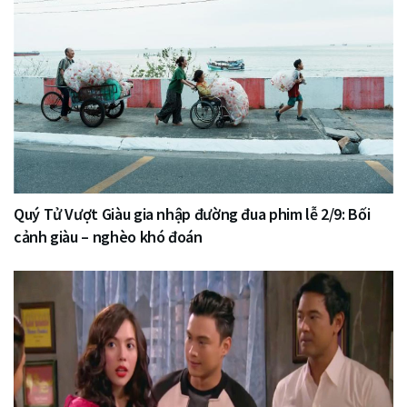
Quý Tử Vượt Giàu gia nhập đường đua phim lễ 2/9: Bối
cảnh giàu – nghèo khó đoán