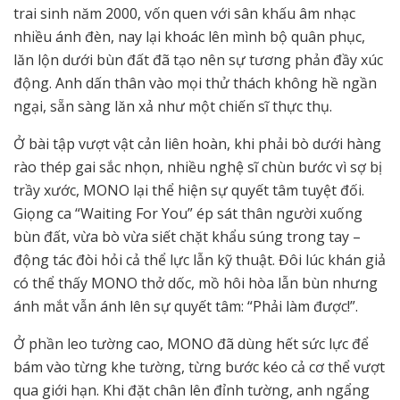
trai sinh năm 2000, vốn quen với sân khấu âm nhạc
nhiều ánh đèn, nay lại khoác lên mình bộ quân phục,
lăn lộn dưới bùn đất đã tạo nên sự tương phản đầy xúc
động. Anh dấn thân vào mọi thử thách không hề ngần
ngại, sẵn sàng lăn xả như một chiến sĩ thực thụ.
Ở bài tập vượt vật cản liên hoàn, khi phải bò dưới hàng
rào thép gai sắc nhọn, nhiều nghệ sĩ chùn bước vì sợ bị
trầy xước, MONO lại thể hiện sự quyết tâm tuyệt đối.
Giọng ca “Waiting For You” ép sát thân người xuống
bùn đất, vừa bò vừa siết chặt khẩu súng trong tay –
động tác đòi hỏi cả thể lực lẫn kỹ thuật. Đôi lúc khán giả
có thể thấy MONO thở dốc, mồ hôi hòa lẫn bùn nhưng
ánh mắt vẫn ánh lên sự quyết tâm: “Phải làm được!”.
Ở phần leo tường cao, MONO đã dùng hết sức lực để
bám vào từng khe tường, từng bước kéo cả cơ thể vượt
qua giới hạn. Khi đặt chân lên đỉnh tường, anh ngẩng