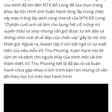
của mình đã tìm đến NTK Đỗ Long để lựa chọn trang
phục dạ hội. Hình ảnh Xuân Hạnh lộng lẫy trong chiếc
váy màu trắng lấp lánh cùng chia sẻ của NTK Đỗ Long:
“Ở phần cuối anh sẽ làm cho bung hết cỡ, trông nó
xuyên thấu và sexy nhưng vẫn giữ được sự kín đáo và
không nhìn mất đi vẻ đẹp của chiếc váy”
gây tò mò cho
khán giả. Ngoài ra, teaser tập 3 còn bất ngờ có sự xuất
hiện của siêu mẫu Vũ Thu Phương. Xuân Hạnh nói lời
cảm ơn và dành cho người thầy của mình một cái ôm
thắm thiết. Vũ Thu Phương tiết lộ đã lâu cô và Xuân
Hạnh chưa gặp nhau vì lịch trình bận rộn nhưng cô vẫn
dõi theo học trò trên mọi hành trình.