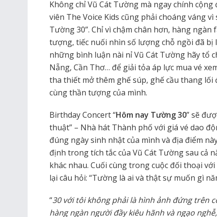
Không chỉ Vũ Cát Tường mà ngay chính cộng 
viên The Voice Kids cũng phải choáng váng vì
Tường 30”. Chỉ vì chậm chân hơn, hàng ngàn 
tượng, tiếc nuối nhìn số lượng chỗ ngồi đã bị 
những bình luận nài nỉ Vũ Cát Tường hãy tổ c
Nẵng, Cần Thơ… để giải tỏa áp lực mua vé xem
tha thiết mở thêm ghế súp, ghế cầu thang lối 
cùng thần tượng của mình.
Birthday Concert “
Hôm nay Tường 30
” sẽ đượ
thuật” – Nhà hát Thành phố với giá vé dao độn
đúng ngày sinh nhật của mình và địa điểm này
định trong tích tắc của Vũ Cát Tường sau cả 
khác nhau. Cuối cùng trong cuộc đối thoại với
lại câu hỏi: “Tường là ai và thật sự muốn gì nă
“
30 với tôi không phải là hình ảnh đứng trên c
hàng ngàn người đầy kiêu hãnh và ngạo nghễ, 3