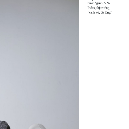
nước ‘gánh’ VN-
Index, thị trường
‘xanh vỏ, đỏ lòng’