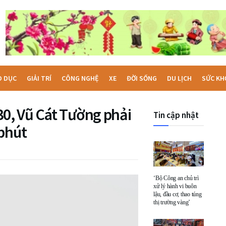
O DỤC
GIẢI TRÍ
CÔNG NGHỆ
XE
ĐỜI SỐNG
DU LỊCH
SỨC KH
30, Vũ Cát Tường phải
Tin cập nhật
 phút
‘Bộ Công an chủ trì
xử lý hành vi buôn
lậu, đầu cơ, thao túng
thị trường vàng’