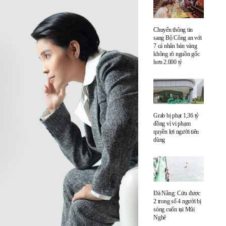
Chuyển thông tin
sang Bộ Công an với
7 cá nhân bán vàng
không rõ nguồn gốc
hơn 2.000 tỷ
Grab bị phạt 1,36 tỷ
đồng vì vi phạm
quyền lợi người tiêu
dùng
Đà Nẵng: Cứu được
2 trong số 4 người bị
sóng cuốn tại Mũi
Nghê