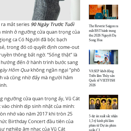
 ra mắt series
90 Ngày Trước Tuổi
The Reverie Saigon ra
ủa mình ở ngưỡng cửa quan trọng của
mắt BST bánh trung
thu 2026 Nguyệt Dạ
 giọng ca Có Người đã bộc bạch
Song Hoa
 sẻ, trong đó có quyết định come-out
truyền thông bất ngờ. “Sống thật” là
n hướng đến ở hành trình bước sang
Ngày Hôm Qua
không ngần ngại “phô
VASEP khởi động
Triển lãm Thủy sản
nh và cũng nhờ đấy mà người hâm
Quốc tế VIETFISH
ình.
2026
ng ngưỡng cửa quan trọng ấy, Vũ Cát
vào chính dịp sinh nhật của mình:
 Còn nhớ vào năm 2017 khi tròn 25
5 dự án xuất sắc nhận
hức Birthday Concert đầu tiên của
1,5 tỷ kinh phí làm
phim từ Dự án phim
 sự nghiệp âm nhạc của Vũ Cát
ngắn CJ