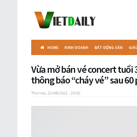
HOME
KINH DOANH
BẤT ĐỘNG SẢN
GIÁ
Vừa mở bán vé concert tuổi 
thông báo “cháy vé” sau 60
Thứ Hai, 22/08/2022 - 20:00