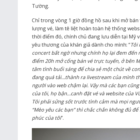
Tường.
Chỉ trong vòng 1 giờ đồng hồ sau khi mở bán v
lượng vé, làm tê liệt hoàn toàn hệ thống web
thời điểm đó, chính chủ đang lưu diễn tại Mỹ v
yêu thương của khán giả dành cho mình: “
Tôi
concert bất ngờ nhưng chính họ lại đem đến m
điểm 20h mở cổng bán vé trực tuyến, ở bên Mỹ 
tâm tình buổi sáng để chia sẻ một chút về co
đang quá tải…thành ra livestream của mình t
người vào web chậm lại. Vậy mà các bạn cũng
của tôi, họ bận…canh đặt vé và website của V
Tôi phải sửng sốt trước tình cảm mà mọi ngư
“Mèo yêu các bạn” thì chắc chắn không đủ để 
phúc của tôi
”.