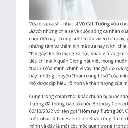
Vừa qua, ca sĩ – nhạc sĩ
Vũ Cát Tường
vừa cho
30
với những chia sẻ về cuộc sống cá nhân c
cuộc đời này. Trong suốt 6 tập video tự quay,
những tâm tư thầm kín mà xưa nay ít khi chia
“I’m gay” khiến mạng xã hội, khán giả và giới 
tiêu chí mà Á quân Giọng hát Việt mong muố
tuổi 30 của mình, chính vì vậy, tác giả
Cô Gái 
bày” những chuyện “thâm cung bí sử” của mì
mộ được dịp hiểu rõ hơn về thần tượng của m
Cũng trong chính thời khắc chuẩn bị bước sa
Tường đã thông báo tổ chức Birthday Concert 
02/10/2022 với tên gọi “
Hôm nay Tường 30
”.
tuổi, nhạc sĩ Tìm Hành Tinh Khác cũng đã tổ c
mình và đây là một cột mốc quan trọng trong