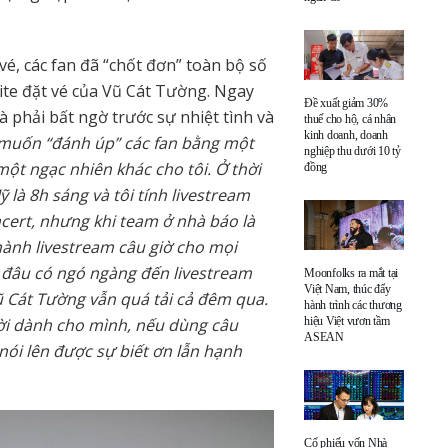
é, các fan đã “chốt đơn” toàn bộ số
site đặt vé của Vũ Cát Tường. Ngay
Đề xuất giảm 30%
à phải bất ngờ trước sự nhiệt tình và
thuế cho hộ, cá nhân
kinh doanh, doanh
 muốn “đánh úp” các fan bằng một
nghiệp thu dưới 10 tỷ
ột ngạc nhiên khác cho tôi. Ở thời
đồng
là 8h sáng và tôi tính livestream
ncert, nhưng khi team ở nhà báo là
hành livestream câu giờ cho mọi
 đâu có ngó ngàng đến livestream
Moonfolks ra mắt tại
Việt Nam, thúc đẩy
ũ Cát Tường vẫn quá tải cả đêm qua.
hành trình các thương
ời dành cho mình, nếu dùng câu
hiệu Việt vươn tầm
ASEAN
nói lên được sự biết ơn lẫn hạnh
Cổ phiếu vốn Nhà