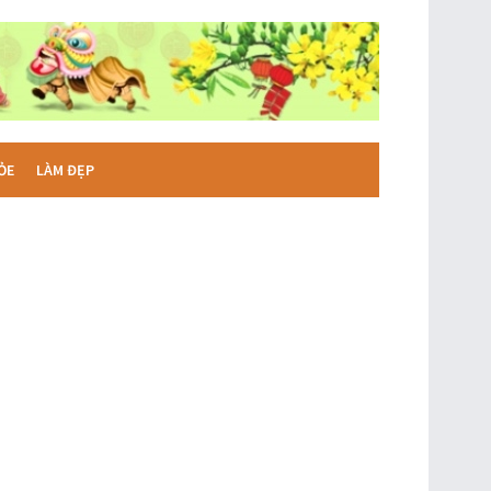
ỎE
LÀM ĐẸP