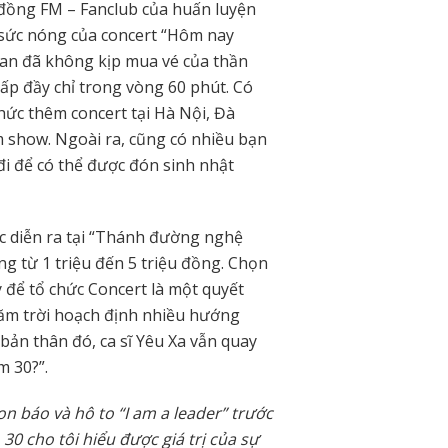
đồng FM – Fanclub của huấn luyện
 sức nóng của concert “Hôm nay
fan đã không kịp mua vé của thần
lấp đầy chỉ trong vòng 60 phút. Có
hức thêm concert tại Hà Nội, Đà
 show. Ngoài ra, cũng có nhiều bạn
đi để có thể được đón sinh nhật
c diễn ra tại “Thánh đường nghệ
g từ 1 triệu đến 5 triệu đồng. Chọn
 để tổ chức Concert là một quyết
năm trời hoạch định nhiều hướng
 bản thân đó, ca sĩ Yêu Xa vẫn quay
m 30?”.
on báo và hô to “I am a leader” trước
0 cho tôi hiểu được giá trị của sự