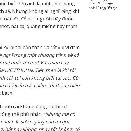
luôn biết đến anh là một anh chàng
2027: Nghỉ 7 ngày
hoặc 10 ngày liên tục
ch sẽ. Nhưng không ai nghĩ rằng khi
an toàn đó để mọi người thấy được
nhót, hát ca, quăng miếng hay thậm
kỹ lại thì bản thân đã rất vui vì dám
i nghĩ trong một chương trình sẽ có
ười sẽ nhắc tới một Vũ Thịnh gây
của HIEUTHUHAI. Tiếp theo là khi tôi
h cãi, tôi còn không biết tại sao. Cứ
à có ý kiến trái chiều, tôi không hiểu
 bạch.
ranh cãi không đáng có thì sự
không thể phủ nhận:
“Nhưng mà có
 nhận là sự cố gắng của tôi qua
g, hát hay không, nhảy tốt không, có