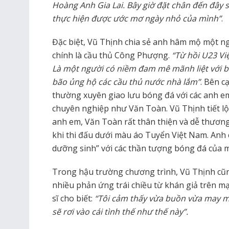
Hoàng Anh Gia Lai. Bây giờ đặt chân đến đây
thực hiện được ước mơ ngày nhỏ của mình”
.
Đặc biệt, Vũ Thịnh chia sẻ anh hâm mộ một ng
chính là cầu thủ Công Phượng.
“Từ hồi U23 Vi
Là một người có niềm đam mê mãnh liệt với bó
bão ủng hộ các cầu thủ nước nhà lắm”
. Bên c
thường xuyên giao lưu bóng đá với các anh em
chuyên nghiệp như Văn Toàn. Vũ Thịnh tiết lộ
anh em, Văn Toàn rất thân thiện và dễ thương
khi thi đấu dưới màu áo Tuyển Việt Nam. Anh
dưỡng sinh” với các thần tượng bóng đá của m
Trong hậu trường chương trình, Vũ Thịnh cũng
nhiều phản ứng trái chiều từ khán giả trên mạ
sĩ cho biết:
“Tôi cảm thấy vừa buồn vừa may m
sẽ rơi vào cái tình thế như thế này”.