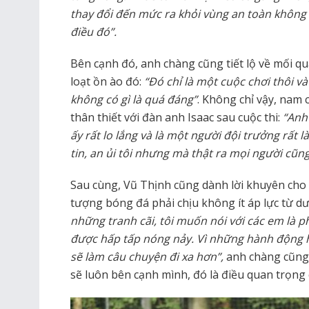
thay đổi đến mức ra khỏi vùng an toàn không t
điều đó”.
Bên cạnh đó, anh chàng cũng tiết lộ về mối qu
loạt ồn ào đó:
“Đó chỉ là một cuộc chơi thôi và
không có gì là quá đáng”
. Không chỉ vậy, nam c
thân thiết với đàn anh Isaac sau cuộc thi:
“Anh 
ấy rất lo lắng và là một người đội trưởng rất 
tin, an ủi tôi nhưng mà thật ra mọi người cũng
Sau cùng, Vũ Thịnh cũng dành lời khuyên cho 
tượng bóng đá phải chịu không ít áp lực từ dư
những tranh cãi, tôi muốn nói với các em là ph
được hấp tấp nóng nảy. Vì những hành động h
sẽ làm câu chuyện đi xa hơn”,
anh chàng cũng
sẽ luôn bên cạnh mình, đó là điều quan trọng