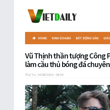
HOME
KINH DOANH
BẤT ĐỘNG SẢN
GIÁ
Vũ Thịnh thần tượng Công 
làm cầu thủ bóng đá chuyên
Thứ Tư, 14/08/2024 - 08:59