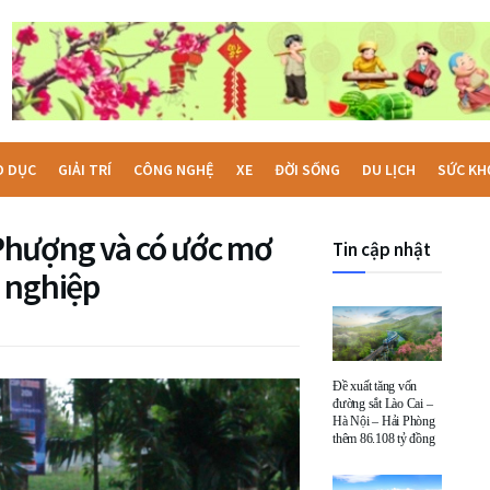
O DỤC
GIẢI TRÍ
CÔNG NGHỆ
XE
ĐỜI SỐNG
DU LỊCH
SỨC KH
Phượng và có ước mơ
Tin cập nhật
 nghiệp
Đề xuất tăng vốn
đường sắt Lào Cai –
Hà Nội – Hải Phòng
thêm 86.108 tỷ đồng