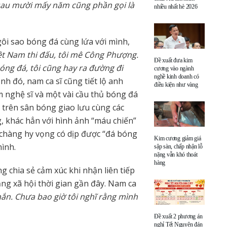
 sau mười mấy năm cũng phần gọi là
nhiều nhất hè 2026
ôi sao bóng đá cùng lứa với mình,
ệt Nam thi đấu, tôi mê Công Phượng.
Đề xuất đưa kim
ng đá, tôi cũng hay ra đường đi
cương vào ngành
nghề kinh doanh có
ạnh đó, nam ca sĩ cũng tiết lộ anh
điều kiện như vàng
 nghệ sĩ và một vài cầu thủ bóng đá
 trên sân bóng giao lưu cùng các
, khác hẳn với hình ảnh “máu chiến”
 chàng hy vọng có dịp được “đá bóng
Kim cương giảm giá
ình.
sập sàn, chấp nhận lỗ
nặng vẫn khó thoát
hàng
 chia sẻ cảm xúc khi nhận liên tiếp
ng xã hội thời gian gần đây. Nam ca
ắn. Chưa bao giờ tôi nghĩ rằng mình
Đề xuất 2 phương án
nghỉ Tết Nguyên đán