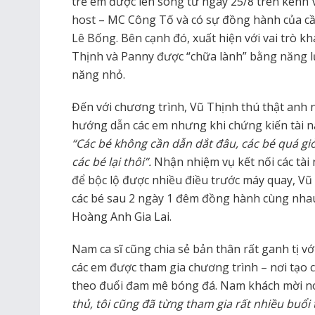
trẻ em được lên sóng từ ngày 25/8 trên kênh 
host – MC Công Tố và có sự đồng hành của c
Lê Bống. Bên cạnh đó, xuất hiện với vai trò kh
Thịnh và Panny được “chữa lành” bằng năng lượ
năng nhỏ.
Đến với chương trình, Vũ Thịnh thú thật anh 
hướng dẫn các em nhưng khi chứng kiến tài nă
“Các bé không cần dẫn dắt đâu, các bé quá giỏi 
các bé lại thôi”.
Nhận nhiệm vụ kết nối các tài
để bộc lộ được nhiều điều trước máy quay, Vũ
các bé sau 2 ngày 1 đêm đồng hành cùng nhau
Hoàng Anh Gia Lai.
Nam ca sĩ cũng chia sẻ bản thân rất ganh tị vớ
các em được tham gia chương trình – nơi tạo c
theo đuổi đam mê bóng đá. Nam khách mời n
thủ, tôi cũng đã từng tham gia rất nhiều buổi