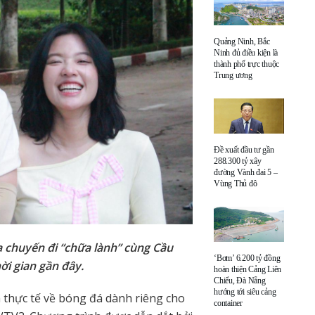
Quảng Ninh, Bắc
Ninh đủ điều kiện là
thành phố trực thuộc
Trung ương
Đề xuất đầu tư gần
288.300 tỷ xây
đường Vành đai 5 –
Vùng Thủ đô
a chuyến đi “chữa lành” cùng Cầu
‘Bơm’ 6.200 tỷ đồng
ời gian gần đây.
hoàn thiện Cảng Liên
Chiểu, Đà Nẵng
hướng tới siêu cảng
 thực tế về bóng đá dành riêng cho
container