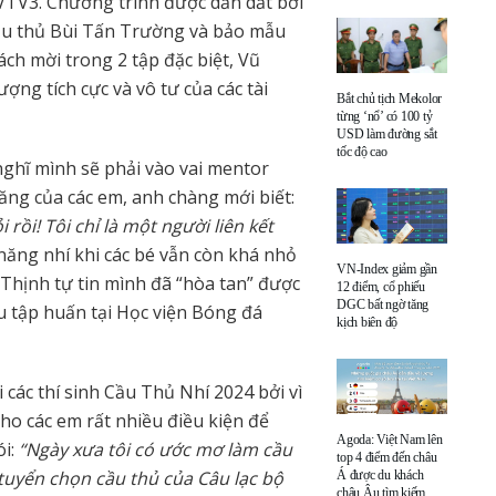
VTV3. Chương trình được dẫn dắt bởi
ầu thủ Bùi Tấn Trường và bảo mẫu
ách mời trong 2 tập đặc biệt, Vũ
ng tích cực và vô tư của các tài
Bắt chủ tịch Mekolor
từng ‘nổ’ có 100 tỷ
USD làm đường sắt
tốc độ cao
nghĩ mình sẽ phải vào vai mentor
ng của các em, anh chàng mới biết:
rồi! Tôi chỉ là một người liên kết
 năng nhí khi các bé vẫn còn khá nhỏ
VN-Index giảm gần
 Thịnh tự tin mình đã “hòa tan” được
12 điểm, cổ phiếu
DGC bất ngờ tăng
 tập huấn tại Học viện Bóng đá
kịch biên độ
i các thí sinh Cầu Thủ Nhí 2024 bởi vì
ho các em rất nhiều điều kiện để
Agoda: Việt Nam lên
ói:
“Ngày xưa tôi có ước mơ làm cầu
top 4 điểm đến châu
 tuyển chọn cầu thủ của Câu lạc bộ
Á được du khách
châu Âu tìm kiếm