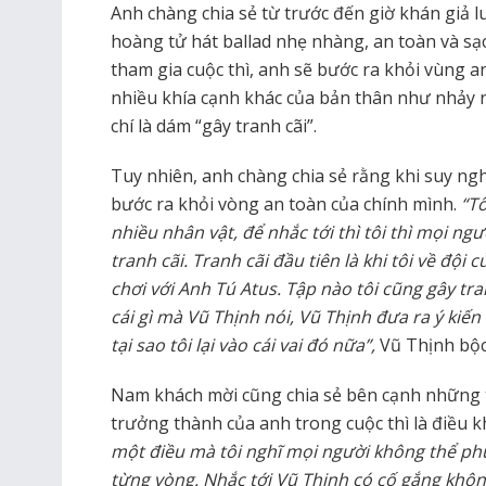
Anh chàng chia sẻ từ trước đến giờ khán giả 
hoàng tử hát ballad nhẹ nhàng, an toàn và sạ
tham gia cuộc thì, anh sẽ bước ra khỏi vùng 
nhiều khía cạnh khác của bản thân như nhảy 
chí là dám “gây tranh cãi”.
Tuy nhiên, anh chàng chia sẻ rằng khi suy nghĩ 
bước ra khỏi vòng an toàn của chính mình.
“Tô
nhiều nhân vật, để nhắc tới thì tôi thì mọi ng
tranh cãi. Tranh cãi đầu tiên là khi tôi về đội 
chơi với Anh Tú Atus. Tập nào tôi cũng gây tran
cái gì mà Vũ Thịnh nói, Vũ Thịnh đưa ra ý kiến l
tại sao tôi lại vào cái vai đó nữa”,
Vũ Thịnh bộc
Nam khách mời cũng chia sẻ bên cạnh những t
trưởng thành của anh trong cuộc thì là điều 
một điều mà tôi nghĩ mọi người không thể phủ
từng vòng. Nhắc tới Vũ Thịnh có cố gắng khôn