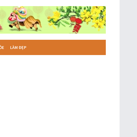
ỎE
LÀM ĐẸP