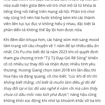
nữa xuất hiện giữa đêm với trò chơi mô tả từ khóa là
tiếng lóng nổi tiếng trên mạng xã hội. Phần trò chơi
này cũng trở nên hài hước không kém khi các thành
viên liên tục lục đục vì không hiểu ý nhau, đặc biệt là
phần diễn tả không thể lầy lội hơn được nữa.
Khi đêm dần khuya hơn, các hàng xóm mới sang mood
tâm trạng với câu chuyện về 1 năm để lại nhiều dấu ấn
nhất. Chi Pu cho biết đó là năm 2023 khi cô quyết định
tham gia chương trình “Tỷ Tỷ Đạp Gió Rẽ Sóng” khiến
cô có nhiều sự thay đổi và nhận được nhiều tình yêu
thương. Hương Giang chọn năm 2018 khi lần đầu thi
hoa hậu và đăng quang, cô cho biết:
“Lúc khi đi thi thì
không biết thắng, chỉ biết là muốn làm điều gì đó để
thay đổi tại vì lúc đó vào nghề 6 năm rồi mà cảm thấy
chưa có dấu mốc nào bứt phá được”,
nàng hậu cũng
không khỏi xúc động khi nhớ lại khoảnh khắc vỡ òa khi