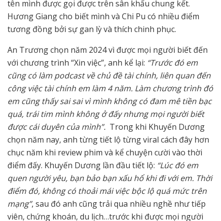
tên mình được gọi được trên sân khấu chung kết.
Hương Giang cho biết mình và Chi Pu có nhiều điểm
tương đồng bởi sự gan lỳ và thích chinh phục.
An Trương chọn năm 2024 vì được mọi người biết đến
với chương trình “Xin việc”, anh kể lại:
“Trước đó em
cũng có làm podcast về chủ đề tài chính, liên quan đến
công việc tài chính em làm 4 năm. Làm chương trình đó
em cũng thấy sai sai vì mình không có đam mê tiền bạc
quá, trái tim mình không ở đấy nhưng mọi người biết
được cái duyên của mình”.
Trong khi Khuyến Dương
chọn năm nay, anh từng tiết lộ từng viral cách đây hơn
chục năm khi review phim và kể chuyện cười vào thời
điểm đấy. Khuyến Dương lần đầu tiết lộ:
“Lúc đó em
quen người yêu, bạn bảo bạn xấu hổ khi đi với em. Thời
điểm đó, không có thoải mái việc bộc lộ quá mức trên
mạng”
, sau đó anh cũng trải qua nhiều nghề như tiếp
viên, chứng khoán, du lịch…trước khi được mọi người