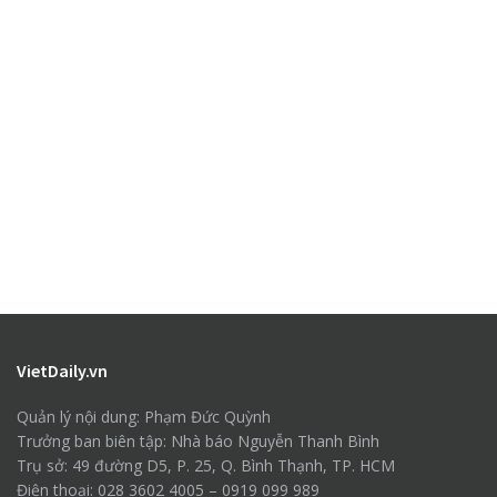
VietDaily.vn
Quản lý nội dung: Phạm Đức Quỳnh
Trưởng ban biên tập: Nhà báo Nguyễn Thanh Bình
Trụ sở: 49 đường D5, P. 25, Q. Bình Thạnh, TP. HCM
Điện thoại: 028 3602 4005 – 0919 099 989