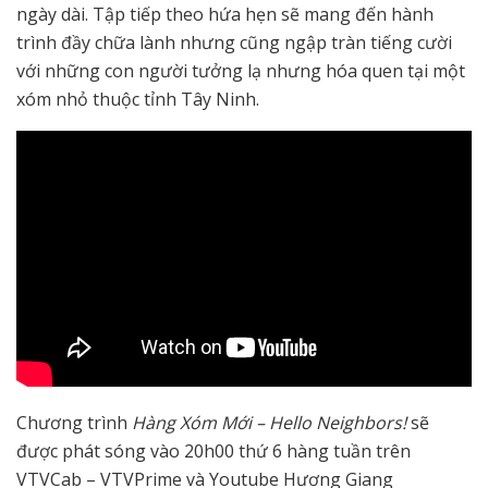
ngày dài. Tập tiếp theo hứa hẹn sẽ mang đến hành
trình đầy chữa lành nhưng cũng ngập tràn tiếng cười
với những con người tưởng lạ nhưng hóa quen tại một
xóm nhỏ thuộc tỉnh Tây Ninh.
Chương trình
Hàng Xóm Mới – Hello Neighbors!
sẽ
được phát sóng vào 20h00 thứ 6 hàng tuần
trên
VTVCab – VTVPrime và Youtube Hương Giang