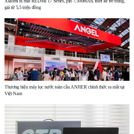
Xiaomi ra mắt REDMI 17 Series, pin 7.500mAh, thiết kế trẻ trung,
giá từ 5,5 triệu đồng
Thương hiệu máy lọc nước toàn cầu ANJIER chính thức ra mắt tại
Việt Nam