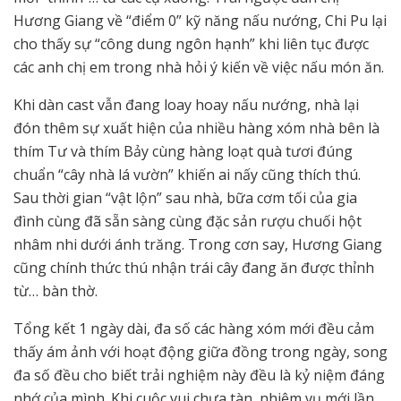
Hương Giang về “điểm 0” kỹ năng nấu nướng, Chi Pu lại
cho thấy sự “công dung ngôn hạnh” khi liên tục được
các anh chị em trong nhà hỏi ý kiến về việc nấu món ăn.
Khi dàn cast vẫn đang loay hoay nấu nướng, nhà lại
đón thêm sự xuất hiện của nhiều hàng xóm nhà bên là
thím Tư và thím Bảy cùng hàng loạt quà tươi đúng
chuẩn “cây nhà lá vườn” khiến ai nấy cũng thích thú.
Sau thời gian “vật lộn” sau nhà, bữa cơm tối của gia
đình cùng đã sẵn sàng cùng đặc sản rượu chuối hột
nhâm nhi dưới ánh trăng. Trong cơn say, Hương Giang
cũng chính thức thú nhận trái cây đang ăn được thỉnh
từ… bàn thờ.
Tổng kết 1 ngày dài, đa số các hàng xóm mới đều cảm
thấy ám ảnh với hoạt động giữa đồng trong ngày, song
đa số đều cho biết trải nghiệm này đều là kỷ niệm đáng
nhớ của mình. Khi cuộc vui chưa tàn, nhiệm vụ mới lần