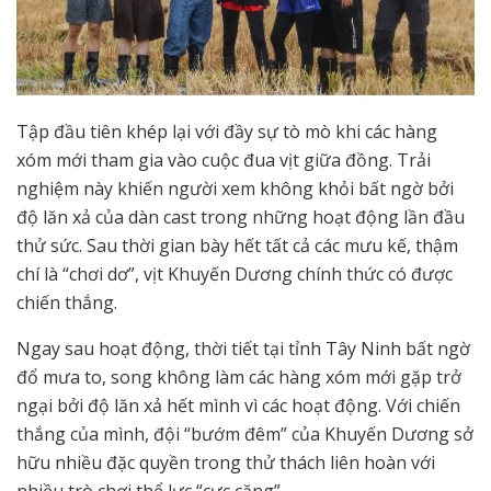
Tập đầu tiên khép lại với đầy sự tò mò khi các hàng
xóm mới tham gia vào cuộc đua vịt giữa đồng. Trải
nghiệm này khiến người xem không khỏi bất ngờ bởi
độ lăn xả của dàn cast trong những hoạt động lần đầu
thử sức. Sau thời gian bày hết tất cả các mưu kế, thậm
chí là “chơi dơ”, vịt Khuyến Dương chính thức có được
chiến thắng.
Ngay sau hoạt động, thời tiết tại tỉnh Tây Ninh bất ngờ
đổ mưa to, song không làm các hàng xóm mới gặp trở
ngại bởi độ lăn xả hết mình vì các hoạt động. Với chiến
thắng của mình, đội “bướm đêm” của Khuyến Dương sở
hữu nhiều đặc quyền trong thử thách liên hoàn với
nhiều trò chơi thể lực “cực căng”.