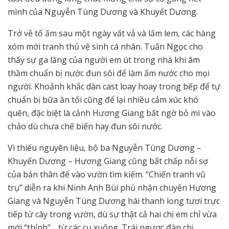
mình của Nguyễn Tùng Dương và Khuyết Dương.
Trở về tổ ấm sau một ngày vất vả và lấm lem, các hàng
xóm mới tranh thủ vệ sinh cá nhân. Tuấn Ngọc cho
thấy sự ga lăng của người em út trong nhà khi âm
thầm chuẩn bị nước đun sôi để làm ấm nước cho mọi
người. Khoảnh khắc dàn cast loay hoay trong bếp để tự
chuẩn bị bữa ăn tối cũng để lại nhiều cảm xúc khó
quên, đặc biệt là cảnh Hương Giang bất ngờ bỏ mì vào
chảo dù chưa chế biến hay đun sôi nước.
Vì thiếu nguyên liệu, bộ ba Nguyễn Tùng Dương –
Khuyến Dương – Hương Giang cũng bất chấp nỗi sợ
của bản thân để vào vườn tìm kiếm. “Chiến tranh vũ
trụ” diễn ra khi Ninh Anh Bùi phủ nhận chuyện Hương
Giang và Nguyễn Tùng Dương hái thanh long tươi trực
tiếp từ cây trong vườn, dù sự thật cả hai chị em chỉ vừa
mới “thỉnh”… từ các cụ xuống. Trái ngược đàn chị