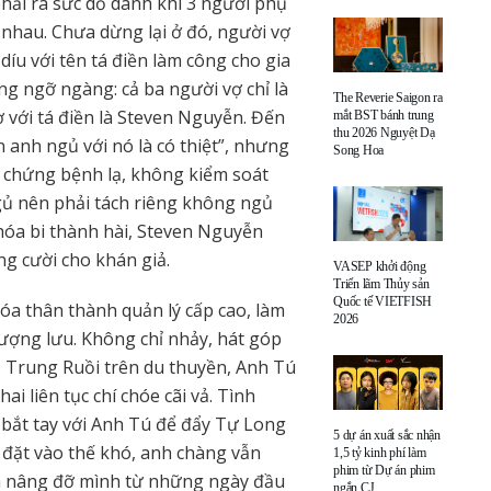
hải ra sức dỗ dành khi 3 người phụ
 nhau. Chưa dừng lại ở đó, người vợ
díu với tên tá điền làm công cho gia
ng ngỡ ngàng: cả ba người vợ chỉ là
The Reverie Saigon ra
 với tá điền là Steven Nguyễn. Đến
mắt BST bánh trung
thu 2026 Nguyệt Dạ
 anh ngủ với nó là có thiệt”, nhưng
Song Hoa
c chứng bệnh lạ, không kiểm soát
ủ nên phải tách riêng không ngủ
 hóa bi thành hài, Steven Nguyễn
ng cười cho khán giả.
VASEP khởi động
Triển lãm Thủy sản
Quốc tế VIETFISH
óa thân thành quản lý cấp cao, làm
2026
hượng lưu. Không chỉ nhảy, hát góp
 – Trung Ruồi trên du thuyền, Anh Tú
ai liên tục chí chóe cãi vả. Tình
 bắt tay với Anh Tú để đẩy Tự Long
5 dự án xuất sắc nhận
ị đặt vào thế khó, anh chàng vẫn
1,5 tỷ kinh phí làm
phim từ Dự án phim
đã nâng đỡ mình từ những ngày đầu
ngắn CJ