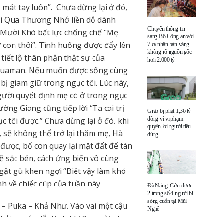
 mát tay luôn”. Chưa dừng lại ở đó,
a Đi Qua Thương Nhớ liền dỗ dành
Chuyển thông tin
n Mười Khó bất lực chống chế “Mẹ
sang Bộ Công an với
 con thôi”. Tình huống được đẩy lên
7 cá nhân bán vàng
không rõ nguồn gốc
tiết lộ thân phận thật sự của
hơn 2.000 tỷ
 Aquaman. Nếu muốn được sống cùng
bị giam giữ trong ngục tối. Lúc này,
người quyết định mẹ có ở trong ngục
ường Giang cũng tiếp lời “Ta cai trị
Grab bị phạt 1,36 tỷ
c tối được.” Chưa dừng lại ở đó, khi
đồng vì vi phạm
quyền lợi người tiêu
c, sẽ không thể trở lại thăm mẹ, Hà
dùng
 được, bố con quay lại mặt đất để tán
ẽ sắc bén, cách ứng biến vô cùng
gật gù khen ngợi “Biết vậy làm khó
nh về chiếc cúp của tuần này.
Đà Nẵng: Cứu được
2 trong số 4 người bị
sóng cuốn tại Mũi
– Puka – Khả Như. Vào vai một cậu
Nghê