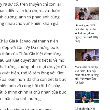
 ra sự cố, trên thuyền chỉ còn lại
nam diễn viên lựa chọn… vứt luôn
bình dương, anh có phao anh cũng
ng nhau cho vui” khiến khán giả
Đề xuất giảm 30%
thuế cho hộ, cá nhân
kinh doanh, doanh
nghiệp thu dưới 10 tỷ
hâu Gia Kiệt vào vai thanh niên
đồng
h đẹp với Lâm Vỹ Dạ nhưng éo le
n thân của Châu Gia Kiệt đem lòng
 Gia Kiệt quyết định; tiết lộ về mối
ình. Tưởng chừng như mọi chuyện đã
Moonfolks ra mắt tại
Việt Nam, thúc đẩy
xuất hiện, thổ lộ tấm lòng với Kiệt
hành trình các thương
 oái oăm hơn. Bà chủ còn tiết lộ bức
hiệu Việt vươn tầm
ASEAN
iến anh vô cùng bối rối. Lúc này,
t lộ mình chính là chủ nhân của bức
iên mãn cho tình huống.
Cổ phiếu vốn Nhà