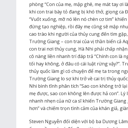
phòng “Con của mẹ, mập ghê, mẹ mát tay ơi là
khi con trai bày tỏ đang bị khó thở, giọng c
“Vuốt xuống, mỡ nó lên nó chèn cơ tim” khiế
đừng tạo nghiệp, rồi đây mẹ cũng sẽ mập như
cao trào khi người của thủy cung đến tìm gặp, 
Trường Giang – con trai của vị thần biển cả
con trai nơi thủy cung, Hà Nhi phải chấp nhận 
cô nàng liền nhanh trí đáp trả “Chính con là 
tối hay không, ở đâu có cái luật rừng vậy?”. Tr
thủy quốc làm gì có chuyện để mẹ ta trong ngụ
Trường Giang lo sợ khi trở về cai trị thủy quố
Nhi bình tĩnh phân tích “Sao con không trở lại
mẹ được, sao con không lên được hả con”. Lý l
nhanh nhẹn của nữ ca sĩ khiến Trường Giang 
hơn” và chiếm trọn tình cảm của khán giả, già
Steven Nguyễn đối diện với bộ ba Dương Lâm 