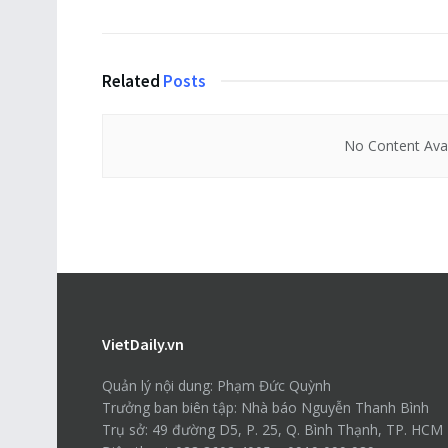
Related
Posts
No Content Avai
VietDaily.vn
Quản lý nội dung: Phạm Đức Quỳnh
Trưởng ban biên tập: Nhà báo Nguyễn Thanh Bình
Trụ sở: 49 đường D5, P. 25, Q. Bình Thạnh, TP. HCM