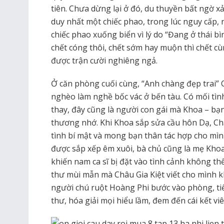
tiên. Chưa dừng lại ở đó, du thuyền bất ngờ xảy
duy nhất một chiếc phao, trong lúc nguy cấp, 
chiếc phao xuống biển vì lý do “Đang ở thái 
chết cóng thôi, chết sớm hay muộn thì chết cù
được trận cười nghiêng ngả.
Ở căn phòng cuối cùng, “Anh chàng đẹp trai” C
nghèo làm nghề bốc vác ở bến tàu. Có mối tìn
thay, đây cũng là người con gái mà Khoa – bạ
thương nhớ. Khi Khoa sắp sửa cầu hôn Dạ, Châu
tình bí mật và mong bạn thân tác hợp cho m
được sắp xếp êm xuôi, bà chủ cũng là mẹ Khoa 
khiến nam ca sĩ bị đặt vào tình cảnh không thể
thư mùi mẫn mà Châu Gia Kiệt viết cho mình kh
người chú ruột Hoàng Phi bước vào phòng, tiế
thư, hóa giải mọi hiểu lầm, đem đến cái kết v