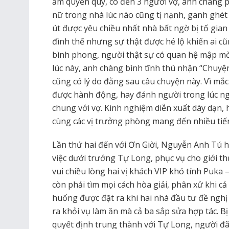
ấm quyền quý, có đến 3 người vợ, anh chàng p
nữ trong nhà lúc nào cũng tị nạnh, ganh ghét
út được yêu chiều nhất nhà bất ngờ bị tố gian 
đình thế nhưng sự thật được hé lộ khiến ai cũ
bình phong, người thật sự có quan hệ mập mờ
lúc này, anh chàng bình tĩnh thú nhận “Chuyện
cũng có lý do đằng sau câu chuyện này. Vì mắ
được hành động, hay đánh người trong lúc ng
chung với vợ. Kinh nghiệm diễn xuất dày dạn,
cùng các vị trưởng phòng mang đến nhiều tiế
Lần thứ hai đến với Ơn Giời, Nguyễn Anh Tú h
việc dưới trướng Tự Long, phục vụ cho giới t
vui chiều lòng hai vị khách VIP khó tính Puka
còn phải tìm mọi cách hòa giải, phân xử khi cả h
huống được đặt ra khi hai nhà đầu tư đề nghị
ra khỏi vụ làm ăn mà cả ba sắp sửa hợp tác. B
quyết định trung thành với Tự Long, người 