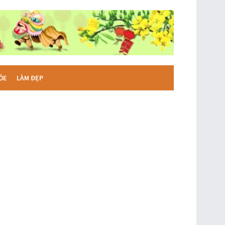
ỎE
LÀM ĐẸP