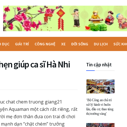
O DỤC
GIẢI TRÍ
CÔNG NGHỆ
XE
ĐỜI SỐNG
DU LỊCH
SỨC KH
ẹn giúp ca sĩ Hà Nhi
Tin cập nhật
‘Bộ Công an chủ trì
xử lý hành vi buôn
uyện Aquaman một cách rất riêng, rất
lậu, đầu cơ, thao túng
thị trường vàng’
ười mẹ đơn thân đưa con trai đi chơi
ã mạnh dạn “chặt chém” trưởng