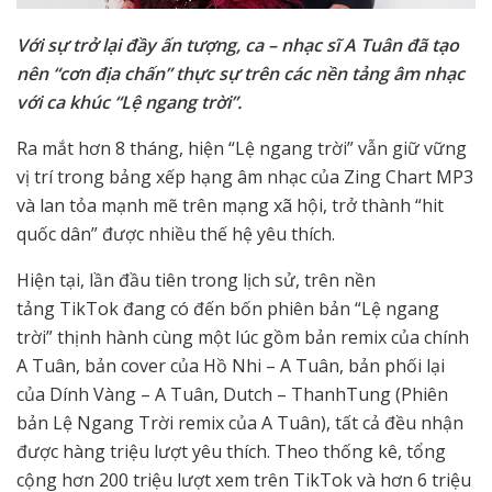
Với sự trở lại đầy ấn tượng, ca
–
nhạc sĩ A Tuân đã tạo
nên “cơn địa chấn” thực sự trên các nền tảng âm nhạc
với ca khúc “Lệ ngang trời”.
Ra mắt hơn 8 tháng, hiện “Lệ ngang trời” vẫn giữ vững
vị trí trong bảng xếp hạng âm nhạc của Zing Chart MP3
và lan tỏa mạnh mẽ trên mạng xã hội, trở thành “hit
quốc dân” được nhiều thế hệ yêu thích.
Hiện tại, lần đầu tiên trong lịch sử, trên nền
tảng TikTok đang có đến bốn phiên bản “Lệ ngang
trời” thịnh hành cùng một lúc gồm bản remix của chính
A Tuân, bản cover của Hồ Nhi – A Tuân, bản phối lại
của Dính Vàng – A Tuân, Dutch – ThanhTung (Phiên
bản Lệ Ngang Trời remix của A Tuân), tất cả đều nhận
được hàng triệu lượt yêu thích. Theo thống kê, tổng
cộng hơn 200 triệu lượt xem trên TikTok và hơn 6 triệu