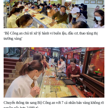
‘Bộ Công an chủ trì xử lý hành vi buôn lậu, đầu cơ, thao túng thị
trường vàng’
Chuyển thông tin sang Bộ Công an với 7 cá nhân bán vàng không rõ
nguồn gốc hơn 2.000 tỷ