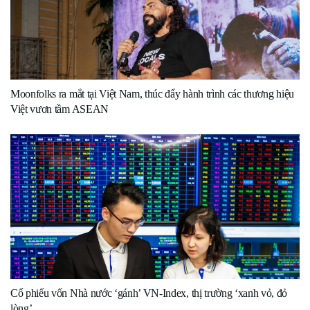
Moonfolks ra mắt tại Việt Nam, thúc đẩy hành trình các thương hiệu
Việt vươn tầm ASEAN
Cổ phiếu vốn Nhà nước ‘gánh’ VN-Index, thị trường ‘xanh vỏ, đỏ
lòng’