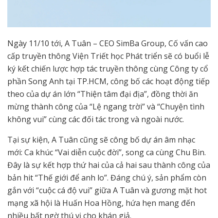
Ngày 11/10 tới, A Tuân – CEO SimBa Group, Cố vấn cao
cấp truyền thông Viện Triết học Phát triển sẽ có buổi lễ
ký kết chiến lược hợp tác truyền thông cùng Công ty cổ
phần Song Anh tại TP.HCM, công bố các hoạt động tiếp
theo của dự án lớn “Thiện tâm đại địa”, đồng thời ăn
mừng thành công của “Lệ ngang trời” và “Chuyện tình
không vui” cùng các đối tác trong và ngoài nước.
Tại sự kiện, A Tuân cũng sẽ công bố dự án âm nhạc
mới: Ca khúc “Vai diễn cuộc đời”, song ca cùng Chu Bin.
Đây là sự kết hợp thứ hai của cả hai sau thành công của
bản hit “Thế giới để anh lo”. Đáng chú ý, sản phẩm còn
gắn với “cuộc cá độ vui” giữa A Tuân và gương mặt hot
mạng xã hội là Huấn Hoa Hồng, hứa hẹn mang đến
nhiều bất ngờ thú vị cho khán giả.